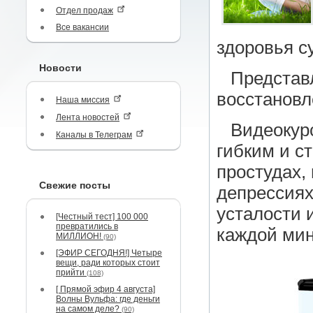
Отдел продаж
Все вакансии
здоровья с
Новости
Представ
восстановл
Наша миссия
Лента новостей
Видеоку
Каналы в Телеграм
гибким и с
простудах,
Свежие посты
депрессиях
усталости 
[Честный тест] 100 000
превратились в
каждой мин
МИЛЛИОН!
(90)
[ЭФИР СЕГОДНЯ!] Четыре
вещи, ради которых стоит
прийти
(108)
[ Прямой эфир 4 августа]
Волны Вульфа: где деньги
на самом деле?
(90)