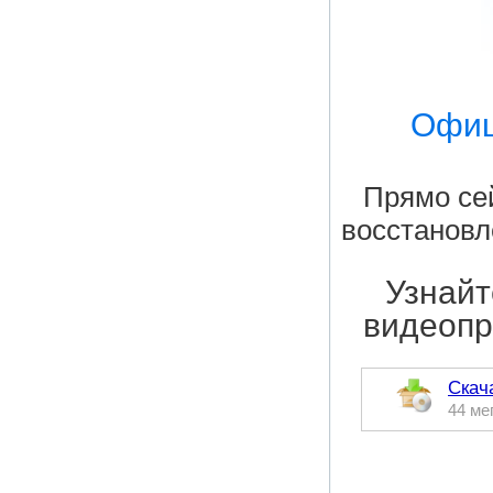
Офиц
Прямо сей
восстановл
Узнайт
видеопр
Скач
44 ме