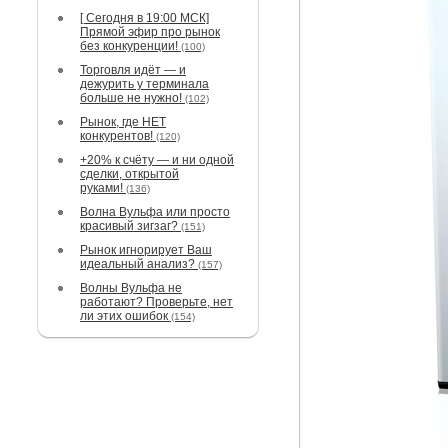
[ Сегодня в 19:00 МСК]
Прямой эфир про рынок
без конкуренции!
(100)
Торговля идёт — и
дежурить у терминала
больше не нужно!
(102)
Рынок, где НЕТ
конкурентов!
(120)
+20% к счёту — и ни одной
сделки, открытой
руками!
(136)
Волна Вульфа или просто
красивый зигзаг?
(151)
Рынок игнорирует Ваш
идеальный анализ?
(157)
Волны Вульфа не
работают? Проверьте, нет
ли этих ошибок
(154)