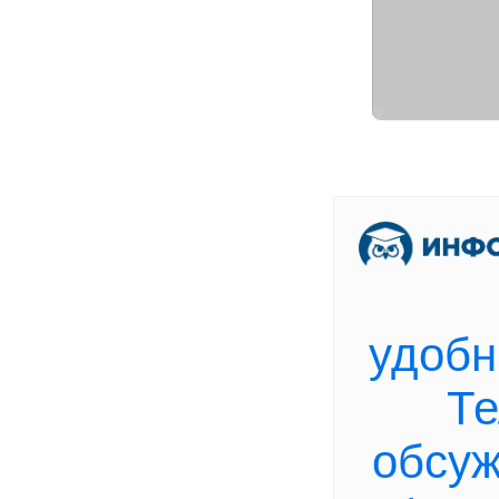
[
В
удобн
Те
обсу