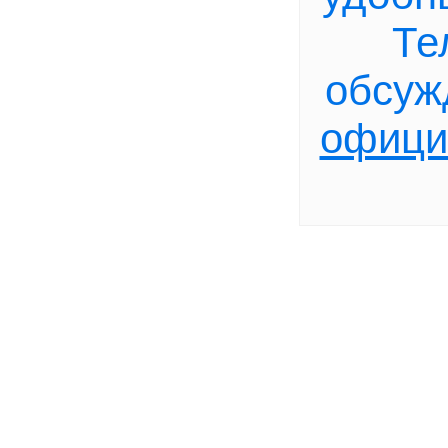
Те
обсуж
офици
+2
с