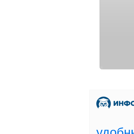
[
В
удобн