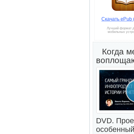
Скачать ePub (
Лучший формат д
мобильных устр
Когда м
воплощаю
DVD. Прое
особенный.