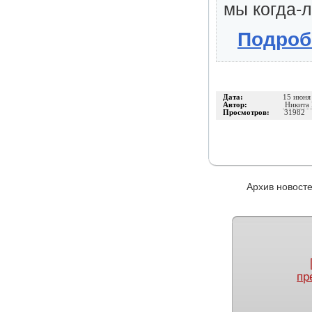
мы когда-
Подроб
Дата:
15 июня
Автор:
Никита 
Просмотров:
31982
Архив новос
пр