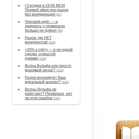
[ Сегодня в 19:00 МСК]
Прямой эфир про рынок
без конкуренции!
(97)
Торговля идёт — и
дежурить у терминала
больше не нужно!
(99)
Рынок, где НЕТ
конкурентов!
(119)
+20% к счёту — и ни одной
сделки, открытой
руками!
(134)
Волна Вульфа или просто
красивый зигзаг?
(150)
Рынок игнорирует Ваш
идеальный анализ?
(154)
Волны Вульфа не
работают? Проверьте, нет
ли этих ошибок
(152)