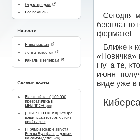
Отдел продаж
Все вакансии
Сегодня м
бесплатно 
Новости
формате!
Наша миссия
Ближе к к
Лента новостей
«Новичка» 
Каналы в Телеграм
Ну, а те, 
июня, полу
виде уже в 
Свежие посты
[Честный тест] 100 000
Киберс
превратились в
МИЛЛИОН!
(88)
[ЭФИР СЕГОДНЯ!] Четыре
вещи, ради которых стоит
прийти
(107)
[ Прямой эфир 4 августа]
Волны Вульфа: где деньги
на самом деле?
(88)