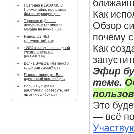
ближайш
[ Сегодня в 19:00 МСК]
Прямой эфир про рынок
Как испо
без конкуренции!
(100)
Торговля идёт — и
Обзор с
дежурить у терминала
больше не нужно!
(102)
почему с
Рынок, где НЕТ
конкурентов!
(120)
Как созд
+20% к счёту — и ни одной
сделки, открытой
руками!
запустит
(136)
Волна Вульфа или просто
красивый зигзаг?
Эфир бу
(151)
Рынок игнорирует Ваш
идеальный анализ?
теме.
О
(157)
Волны Вульфа не
работают? Проверьте, нет
пользов
ли этих ошибок
(154)
Это буд
— всё по
Участву