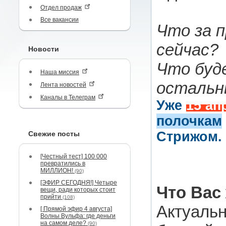
Отдел продаж
Все вакансии
Что за 
сейчас?
Новости
Что буд
Наша миссия
остальн
Лента новостей
Каналы в Телеграм
Уже
15 ап
полочкам
Стрижом
.
Свежие посты
[Честный тест] 100 000
превратились в
МИЛЛИОН!
(90)
[ЭФИР СЕГОДНЯ!] Четыре
Что Вас
вещи, ради которых стоит
прийти
(108)
Актуальн
[ Прямой эфир 4 августа]
Волны Вульфа: где деньги
на самом деле?
(90)