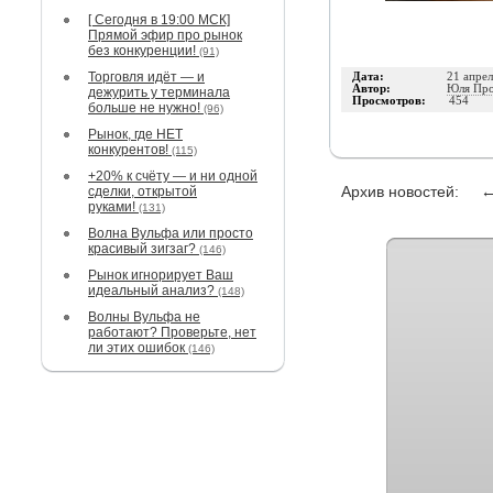
[ Сегодня в 19:00 МСК]
Прямой эфир про рынок
без конкуренции!
(91)
Торговля идёт — и
Дата:
21 апрел
Автор:
Юля Про
дежурить у терминала
Просмотров:
454
больше не нужно!
(96)
Рынок, где НЕТ
конкурентов!
(115)
+20% к счёту — и ни одной
Архив новостей:
сделки, открытой
руками!
(131)
Волна Вульфа или просто
красивый зигзаг?
(146)
Рынок игнорирует Ваш
идеальный анализ?
(148)
Волны Вульфа не
работают? Проверьте, нет
ли этих ошибок
(146)