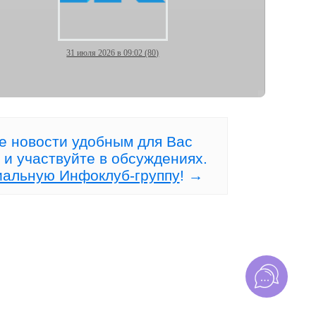
31 июля 2026 в 09:02 (80)
Рынок, где НЕТ конкурентов!
а
е новости удобным для Вас
 и участвуйте в обсуждениях.
иальную Инфоклуб-группу
! →
20 июля 2026 в 10:22 (115)
сто
Рынок игнорирует Ваш