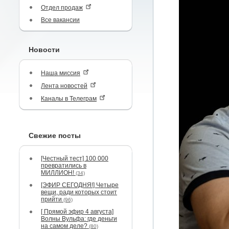
Отдел продаж
Все вакансии
Новости
Наша миссия
Лента новостей
Каналы в Телеграм
Свежие посты
[Честный тест] 100 000
превратились в
МИЛЛИОН!
(34)
[ЭФИР СЕГОДНЯ!] Четыре
вещи, ради которых стоит
прийти
(96)
[ Прямой эфир 4 августа]
Волны Вульфа: где деньги
на самом деле?
(80)