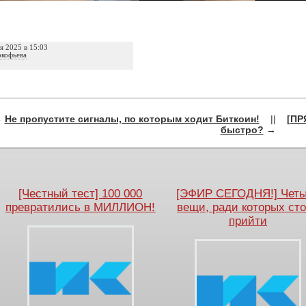
я 2025 в 15:03
кофьева
←
Не пропустите сигналы, по которым ходит Биткоин!
||
[ПР
быстро?
→
[Честный тест] 100 000
[ЭФИР СЕГОДНЯ!] Чет
превратились в МИЛЛИОН!
вещи, ради которых ст
прийти