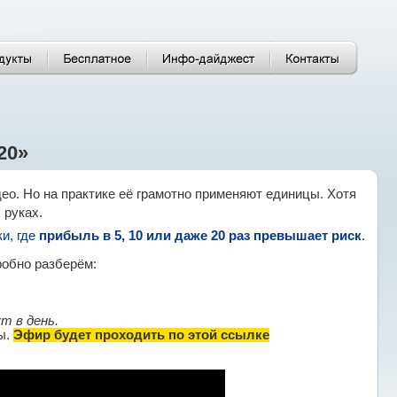
20»
део. Но на практике её грамотно применяют единицы. Хотя
 руках.
и, где
прибыль в 5, 10 или даже 20 раз превышает риск
.
дробно разберём:
т в день.
ы.
Эфир будет проходить по этой ссылке