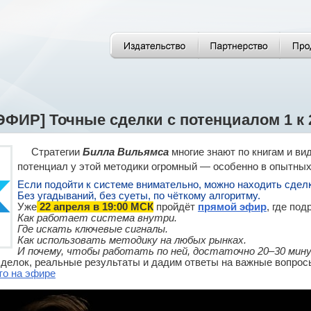
ФИР] Точные сделки с потенциалом 1 к 
Стратегии
Билла Вильямса
многие знают по книгам и ви
потенциал у этой методики огромный — особенно в опытных
Если подойти к системе внимательно, можно находить сделк
Без угадываний, без суеты, по чёткому алгоритму.
Уже
22 апреля в 19:00 МСК
пройдёт
прямой эфир
, где по
Как работает система внутри.
Где искать ключевые сигналы.
Как использовать методику на любых рынках.
И почему, чтобы работать по ней, достаточно 20–30 мину
делок, реальные результаты и дадим ответы на важные вопрос
то на эфире