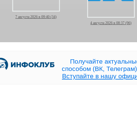
7 августа 2026 в 09:40 (34)
4 августа 2026 в 08:37 (96)
[ Сегодня в 19:00 МСК]
Торговля идёт — и
Прямой эфир про рынок без
дежурить у терминал
конкуренции!
больше не нужно!
Получайте актуальны
способом (ВК, Телеграм)
Вступайте в нашу офиц
28 июля 2026 в 15:19 (91)
25 июля 2026 в 08:22 (96)
+20% к счёту — и ни одной
Волна Вульфа или про