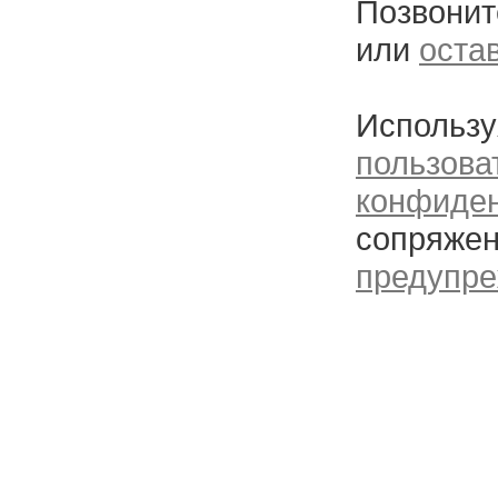
Позвонит
или
оста
Использу
пользова
конфиде
сопряжен
предупре