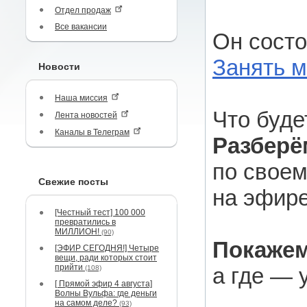
Отдел продаж
Все вакансии
Он состо
Занять м
Новости
Наша миссия
Что буде
Лента новостей
Каналы в Телеграм
Разберё
по своем
Свежие посты
на эфире
[Честный тест] 100 000
превратились в
МИЛЛИОН!
(90)
Покажем
[ЭФИР СЕГОДНЯ!] Четыре
вещи, ради которых стоит
прийти
а где — 
(108)
[ Прямой эфир 4 августа]
Волны Вульфа: где деньги
на самом деле?
(93)