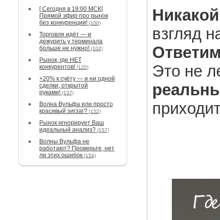
[ Сегодня в 19:00 МСК]
Никакой
Прямой эфир про рынок
без конкуренции!
(100)
взгляд н
Торговля идёт — и
дежурить у терминала
Ответим
больше не нужно!
(102)
Рынок, где НЕТ
Это не л
конкурентов!
(120)
+20% к счёту — и ни одной
реальны
сделки, открытой
руками!
(137)
приходит
Волна Вульфа или просто
красивый зигзаг?
(152)
Рынок игнорирует Ваш
идеальный анализ?
(157)
Волны Вульфа не
работают? Проверьте, нет
ли этих ошибок
(154)