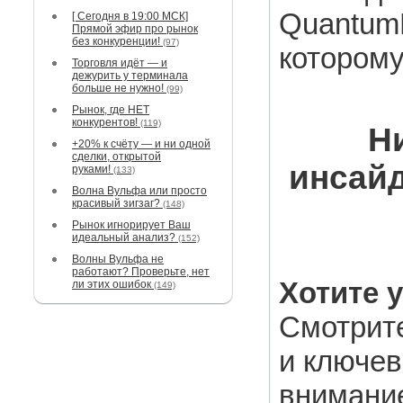
Quantum
[ Сегодня в 19:00 МСК]
Прямой эфир про рынок
без конкуренции!
(97)
котором
Торговля идёт — и
дежурить у терминала
больше не нужно!
(99)
Рынок, где НЕТ
конкурентов!
(119)
Н
+20% к счёту — и ни одной
сделки, открытой
инсайд
руками!
(133)
Волна Вульфа или просто
красивый зигзаг?
(148)
Рынок игнорирует Ваш
идеальный анализ?
(152)
Волны Вульфа не
работают? Проверьте, нет
Хотите 
ли этих ошибок
(149)
Смотрите
и ключев
внимани