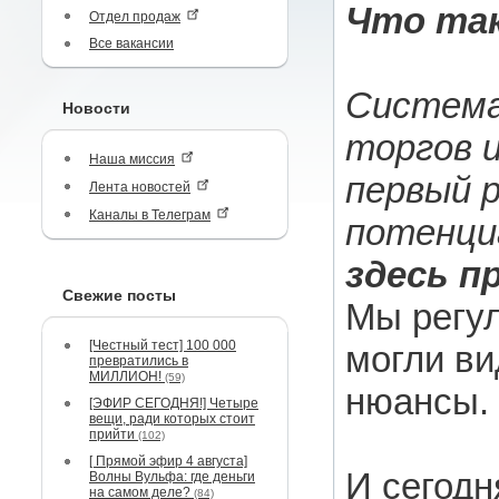
Что так
Отдел продаж
Все вакансии
Система
Новости
торгов и
Наша миссия
первый р
Лента новостей
Каналы в Телеграм
потенци
здесь п
Свежие посты
Мы регу
[Честный тест] 100 000
могли ви
превратились в
МИЛЛИОН!
(59)
нюансы.
[ЭФИР СЕГОДНЯ!] Четыре
вещи, ради которых стоит
прийти
(102)
[ Прямой эфир 4 августа]
И сегодн
Волны Вульфа: где деньги
на самом деле?
(84)