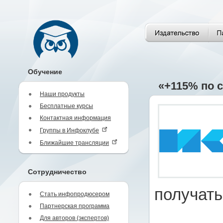
Обучение
«+115% по с
Наши продукты
Бесплатные курсы
Контактная информация
Группы в Инфоклубе
Ближайшие трансляции
Сотрудничество
получат
Стать инфопродюсером
Партнерская программа
Для авторов (экспертов)