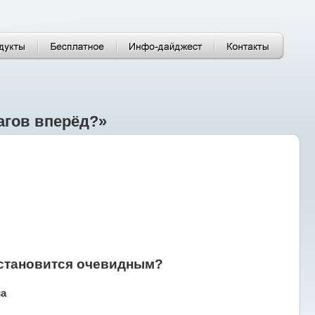
агов вперёд?»
о становится очевидным?
а