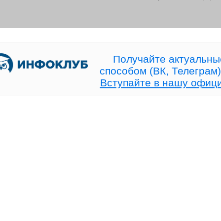
[ Сегодня в 19:00 МСК]
Торговля идёт — и
Прямой эфир про рынок без
дежурить у терминал
конкуренции!
больше не нужно!
Получайте актуальны
способом (ВК, Телеграм)
Вступайте в нашу офиц
28 июля 2026 в 15:19 (94)
25 июля 2026 в 08:22 (97)
+20% к счёту — и ни одной
Волна Вульфа или про
сделки, открытой руками!
красивый зигзаг?