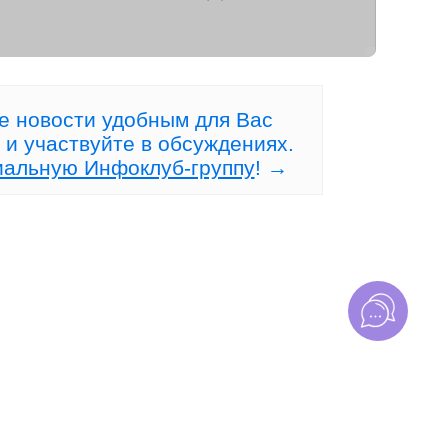
Рынок, где НЕТ конкурентов!
а
е новости удобным для Вас
 и участвуйте в обсуждениях.
иальную Инфоклуб-группу
! →
20 июля 2026 в 10:22 (117)
сто
Рынок игнорирует Ваш
идеальный анализ?