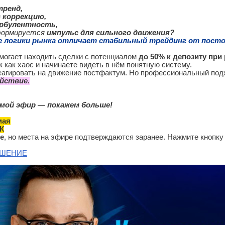
тренд,
в коррекцию,
рбулентность,
 формируется
импульс для сильного движения?
е логики рынка отличает стабильный трейдинг от посто
могает находить сделки с потенциалом
до 50% к депозиту
при 
 как хаос и начинаете видеть в нём понятную систему.
еагировать на движение постфактум. Но профессиональный под
йствие.
мой эфир — покажем больше!
мая
К
е
, но места на эфире подтверждаются заранее. Нажмите кнопку
АШЕНИЕ