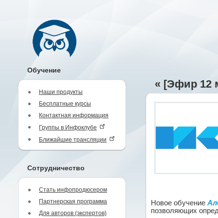
Обучение
« [Эфир 12 
Наши продукты
Бесплатные курсы
Контактная информация
Группы в Инфоклубе
Ближайшие трансляции
Сотрудничество
Стать инфопродюсером
Партнерская программа
Новое обучение
Ал
позволяющих опред
Для авторов (экспертов)