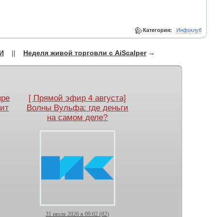
Категория:
Инфоклуб
ИИ
||
Неделя живой торговли с AiScalper
→
ыре
[ Прямой эфир 4 августа]
оит
Волны Вульфа: где деньги
на самом деле?
31 июля 2026 в 09:02 (82)