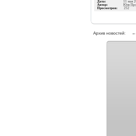
Дата:
11 мая 2
Автор:
Юля Про
Просмотров:
252
Архив новостей: