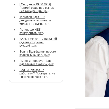
[ Сегодня в 19:00 МСК]
Прямой эфир про рынок
без конкуренции!
(94)
Торговля идёт — и
дежурить у терминала
больше не нужно!
(97)
Рынок, где НЕТ
конкурентов!
(117)
+20% к счёту — и ни одной
сделки, открытой
руками!
(133)
Волна Вульфа или просто
красивый зигзаг?
(147)
Рынок игнорирует Ваш
идеальный анализ?
(149)
Волны Вульфа не
работают? Проверьте, нет
ли этих ошибок
(147)