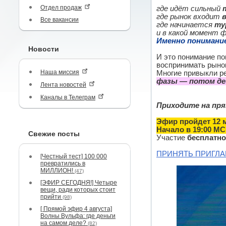
Отдел продаж
где идёт сильный
где рынок входит
Все вакансии
где начинается
ту
и в какой момент
Именно понимани
Новости
И это понимание по
воспринимать рынок
Наша миссия
Многие привыкли р
фазы — потом де
Лента новостей
Каналы в Телеграм
Приходите на пря
Эфир пройдет 12 
Начало в 19:00 МС
Свежие посты
Участие
бесплатно
ПРИНЯТЬ ПРИГЛ
[Честный тест] 100 000
превратились в
МИЛЛИОН!
(47)
[ЭФИР СЕГОДНЯ!] Четыре
вещи, ради которых стоит
прийти
(98)
[ Прямой эфир 4 августа]
Волны Вульфа: где деньги
на самом деле?
(82)