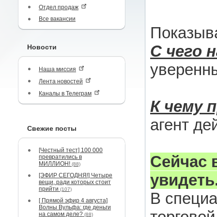
Отдел продаж
Все вакансии
Показыв
С чего 
Новости
уверенны
Наша миссия
Лента новостей
Каналы в Телеграм
К чему 
агент де
Свежие посты
[Честный тест] 100 000
Сейчас 
превратились в
МИЛЛИОН!
(88)
увидеть
[ЭФИР СЕГОДНЯ!] Четыре
вещи, ради которых стоит
прийти
(107)
В специа
[ Прямой эфир 4 августа]
Волны Вульфа: где деньги
торговой
на самом деле?
(88)