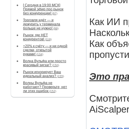
[ Сегодня в 19:00 МСК]
Прямой эфир про рынок
без конкуренции!
(97)
Как ИИ п
Торговля идёт — и
дежурить у терминала
больше не нужно!
(99)
Наскольк
Рынок, где НЕТ
конкурентов!
(119)
Как объя
+20% к счёту — и ни одной
сделки, открытой
пропусти
руками!
(134)
Волна Вульфа или просто
красивый зигзаг?
(150)
Рынок игнорирует Ваш
Это
пр
идеальный анализ?
(155)
Волны Вульфа не
работают? Проверьте, нет
ли этих ошибок
(152)
Смотрите
AiScalpe