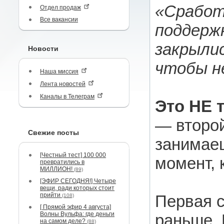
«Сработ
Отдел продаж
Все вакансии
поддерж
закрылис
Новости
чтобы н
Наша миссия
Лента новостей
Каналы в Телеграм
Это НЕ 
— второй
Свежие посты
занимаеш
[Честный тест] 100 000
момент, 
превратились в
МИЛЛИОН!
(89)
[ЭФИР СЕГОДНЯ!] Четыре
вещи, ради которых стоит
прийти
Первая с
(108)
[ Прямой эфир 4 августа]
Волны Вульфа: где деньги
раньше. 
на самом деле?
(88)