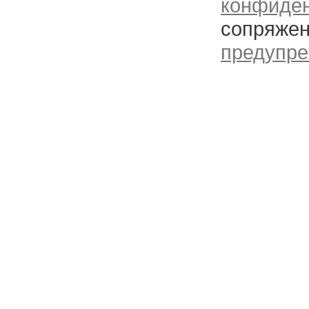
конфиде
сопряжен
предупре