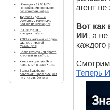
[ Сегодня в 19:00 МСК]
агент не
Прямой эфир про рынок
без конкуренции!
(99)
Торговля идёт — и
дежурить у терминала
Вот как
больше не нужно!
(100)
Рынок, где НЕТ
ИИ
, а н
конкурентов!
(120)
+20% к счёту — и ни одной
каждого 
сделки, открытой
руками!
(134)
Волна Вульфа или просто
красивый зигзаг?
(151)
Смотрим
Рынок игнорирует Ваш
идеальный анализ?
(155)
Теперь И
Волны Вульфа не
работают? Проверьте, нет
ли этих ошибок
(152)