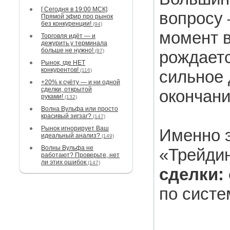
[ Сегодня в 19:00 МСК]
вопросу 
Прямой эфир про рынок
без конкуренции!
(94)
момент в
Торговля идёт — и
дежурить у терминала
больше не нужно!
(97)
рождаетс
Рынок, где НЕТ
конкурентов!
(116)
сильное 
+20% к счёту — и ни одной
сделки, открытой
окончани
руками!
(132)
Волна Вульфа или просто
красивый зигзаг?
(147)
Рынок игнорирует Ваш
Именно 
идеальный анализ?
(149)
Волны Вульфа не
«Трейдин
работают? Проверьте, нет
ли этих ошибок
(147)
сделки: 
по систе