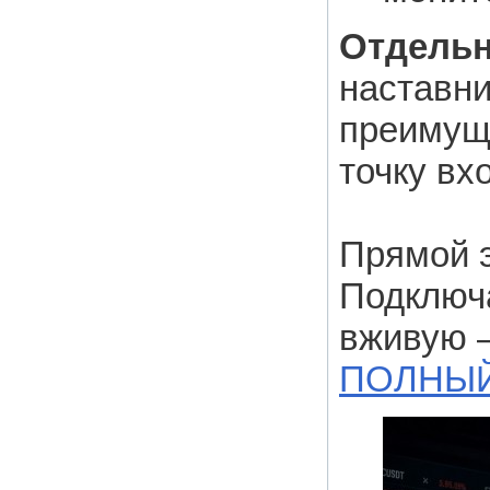
Отдельн
наставни
преимуще
точку вх
Прямой э
Подключа
вживую —
ПОЛНЫЙ