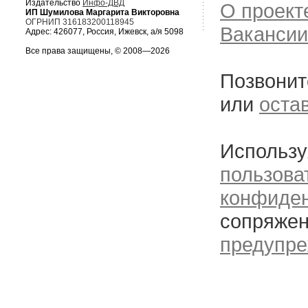
Издательство
Инфо-ДВД
О проект
ИП Шумилова Маргарита Викторовна
ОГРНИП 316183200118945
Вакансии
Адрес: 426077, Россия, Ижевск, а/я 5098
Все права защищены, © 2008—2026
Позвонит
или
оста
Использу
пользова
конфиде
сопряжен
предупре