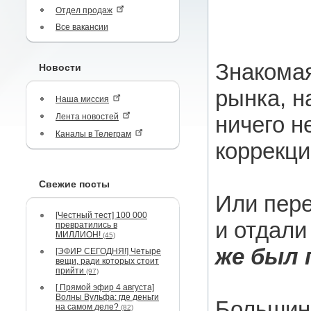
Отдел продаж
Все вакансии
Знакомая
Новости
рынка, н
Наша миссия
Лента новостей
ничего н
Каналы в Телеграм
коррекци
Свежие посты
Или пере
[Честный тест] 100 000
и отдали
превратились в
МИЛЛИОН!
(45)
же был 
[ЭФИР СЕГОДНЯ!] Четыре
вещи, ради которых стоит
прийти
(97)
[ Прямой эфир 4 августа]
Волны Вульфа: где деньги
Большинс
на самом деле?
(82)