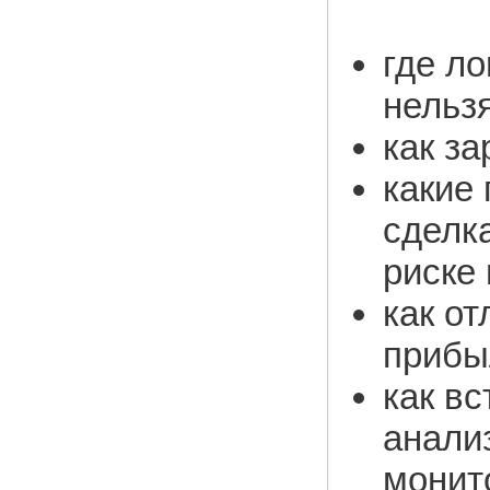
где ло
нельзя
как за
какие
сделк
риске 
как от
прибыл
как вс
анализ
монит