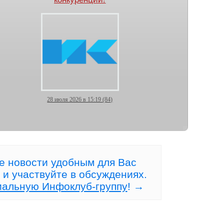
28 июля 2026 в 15:19 (84)
тов!
+20% к счёту — и ни одной
сделки, открытой руками!
е новости удобным для Вас
 и участвуйте в обсуждениях.
иальную Инфоклуб-группу
! →