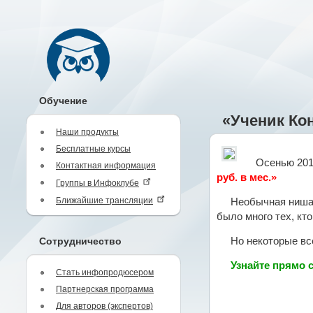
Обучение
«Ученик Кон
Наши продукты
Бесплатные курсы
Осенью 201
Контактная информация
руб. в мес.»
Группы в Инфоклубе
Ближайшие трансляции
Необычная ниша 
было много тех, кто
Сотрудничество
Но некоторые вс
Узнайте прямо с
Стать инфопродюсером
Партнерская программа
Для авторов (экспертов)