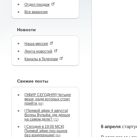
Отдел продаж
Все вакансии
Новости
Наша миссия
Лента новостей
Каналы в Телеграм
Свежие посты
[ЭФИР СЕГОДНЯ!] Четыре
вещи, ради которых стоит
прийти
(86)
[ Прямой эфир 4 августа]
Волны Вульфа: где деньги
на самом деле?
(72)
6 апреля
старту
[ Сегодня в 19:00 МСК]
Прямой эфир про рынок
без конкуренции!
(84)