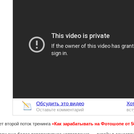
Обсудить это видео
Хо
Оставьте комментарий
вст
ет второй поток тренинга
«Как зарабатывать на Фотошопе от 50