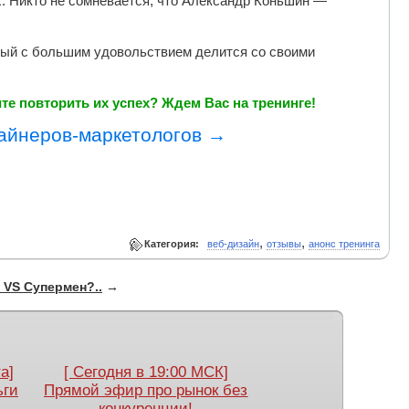
х. Никто не сомневается, что Александр Коньшин —
торый с большим удовольствием делится со своими
ите повторить их успех? Ждем Вас на тренинге!
айнеров-маркетологов →
,
,
Категория:
веб-дизайн
отзывы
анонс тренинга
 VS Супермен?..
→
а]
[ Сегодня в 19:00 МСК]
ьги
Прямой эфир про рынок без
конкуренции!