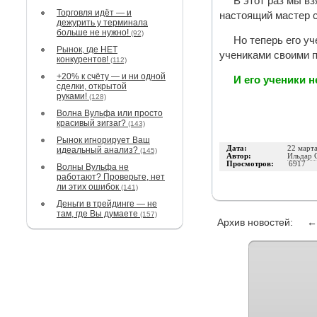
В этот раз мы в
Торговля идёт — и
настоящий мастер с
дежурить у терминала
больше не нужно!
(92)
Но теперь его у
Рынок, где НЕТ
учениками своими 
конкурентов!
(112)
+20% к счёту — и ни одной
И его ученики н
сделки, открытой
руками!
(128)
Волна Вульфа или просто
красивый зигзаг?
(143)
Рынок игнорирует Ваш
Дата:
22 март
идеальный анализ?
(145)
Автор:
Ильдар 
Просмотров:
6917
Волны Вульфа не
работают? Проверьте, нет
ли этих ошибок
(141)
Деньги в трейдинге — не
там, где Вы думаете
(157)
Архив новостей: