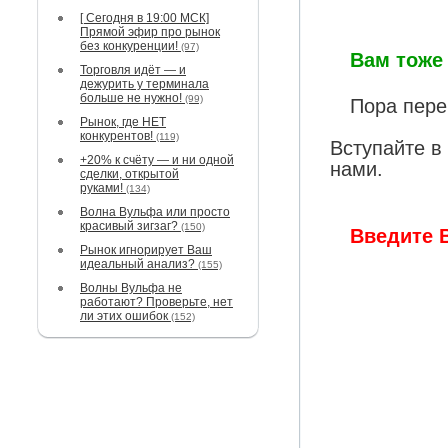
[ Сегодня в 19:00 МСК]
Прямой эфир про рынок
без конкуренции!
(97)
Вам тоже 
Торговля идёт — и
дежурить у терминала
больше не нужно!
(99)
Пора пере
Рынок, где НЕТ
конкурентов!
(119)
Вступайте в
+20% к счёту — и ни одной
нами.
сделки, открытой
руками!
(134)
Волна Вульфа или просто
красивый зигзаг?
(150)
Введите 
Рынок игнорирует Ваш
идеальный анализ?
(155)
Волны Вульфа не
работают? Проверьте, нет
ли этих ошибок
(152)