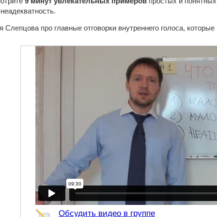
мотрите
9 минут увлекательных примеров
простых и понятных 
 неадекватность.
я Слепцова про главные отговорки внутреннего голоса, которые
Обсудить видео в группе