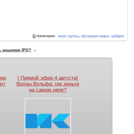
,
,
Категория:
анонс группы
обучающее видео
трейдинг
ь акциями IPO?
→
ыре
[ Прямой эфир 4 августа]
оит
Волны Вульфа: где деньги
на самом деле?