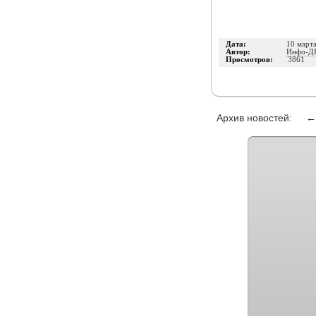
Дата:
10 март
Автор:
Инфо-Д
Просмотров:
3861
Архив новостей: