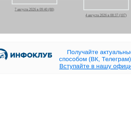
7 августа 2026 в 09:40 (88)
4 августа 2026 в 08:37 (107)
[ Сегодня в 19:00 МСК]
Торговля идёт — и
Прямой эфир про рынок без
дежурить у терминал
конкуренции!
больше не нужно!
Получайте актуальны
способом (ВК, Телеграм)
Вступайте в нашу офиц
28 июля 2026 в 15:19 (97)
25 июля 2026 в 08:22 (99)
+20% к счёту — и ни одной
Волна Вульфа или про
сделки, открытой руками!
красивый зигзаг?