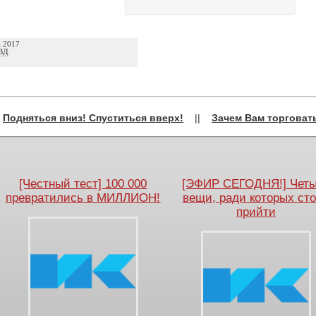
а 2017
ВД
←
Подняться вниз! Спуститься вверх!
||
Зачем Вам торговат
[Честный тест] 100 000
[ЭФИР СЕГОДНЯ!] Чет
превратились в МИЛЛИОН!
вещи, ради которых ст
прийти