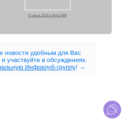
31 июля 2026 в 09:02 (88)
Рынок, где НЕТ конкурентов!
а
е новости удобным для Вас
 и участвуйте в обсуждениях.
иальную Инфоклуб-группу
! →
20 июля 2026 в 10:22 (119)
сто
Рынок игнорирует Ваш
идеальный анализ?