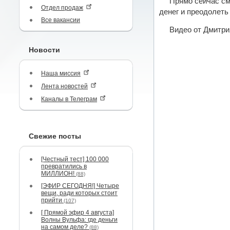
Прямо сейчас с
Отдел продаж
денег и преодолеть
Все вакансии
Видео от Дмитри
Новости
Наша миссия
Лента новостей
Каналы в Телеграм
Свежие посты
[Честный тест] 100 000
превратились в
МИЛЛИОН!
(88)
[ЭФИР СЕГОДНЯ!] Четыре
вещи, ради которых стоит
прийти
(107)
[ Прямой эфир 4 августа]
Волны Вульфа: где деньги
на самом деле?
(88)