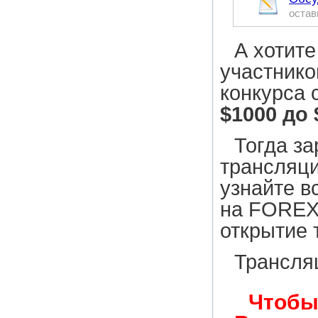
остав
А хотите
участнико
конкурса 
$1000 до 
Тогда з
трансляц
узнайте в
на FOREX,
открытие 
Трансляц
Чтобы