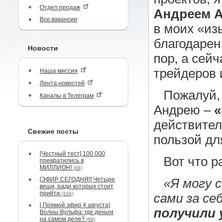
Отдел продаж
Андреем 
Все вакансии
в моих «из
благодарен
Новости
пор, а сей
трейдеров 
Наша миссия
Лента новостей
Пожалуй, 
Каналы в Телеграм
Андрею –
«
действител
Свежие посты
пользой дл
[Честный тест] 100 000
Вот что р
превратились в
МИЛЛИОН!
(88)
[ЭФИР СЕГОДНЯ!] Четыре
«Я могу 
вещи, ради которых стоит
прийти
(106)
сами за се
[ Прямой эфир 4 августа]
получили 
Волны Вульфа: где деньги
на самом деле?
(88)