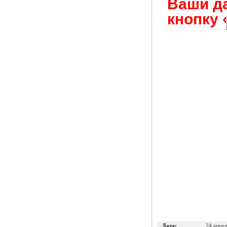
Ваши д
кнопку 
Дата:
24 апре