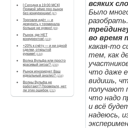
всяких сло
[ Сегодня в 19:00 МСК]
Прямой эфир про рынок
Было много
без конкуренции!
(97)
разобрать
Торговля идёт — и
дежурить у терминала
трейдинг
больше не нужно!
(99)
Рынок, где НЕТ
во время 
конкурентов!
(119)
какая-то с
+20% к счёту — и ни одной
сделки, открытой
тем, как д
руками!
(134)
Волна Вульфа или просто
участников
красивый зигзаг?
(150)
что даже е
Рынок игнорирует Ваш
идеальный анализ?
(154)
видишь, чт
Волны Вульфа не
работают? Проверьте, нет
получают 
ли этих ошибок
(152)
что надо п
и всё буде
надеюсь, 
экспериме