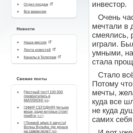
инвестор.
Отдел продаж
Все вакансии
Очень час
мечтали в 
Новости
смеялись, 
играли. Бы
Наша миссия
Лента новостей
умными, на
Каналы в Телеграм
стала проще
Стало всё
Свежие посты
Потому что
мечты, жел
[Честный тест] 100 000
превратились в
куда все шл
МИЛЛИОН!
(88)
[ЭФИР СЕГОДНЯ!] Четыре
не куда ду
вещи, ради которых стоит
прийти
(107)
самих себя
[ Прямой эфир 4 августа]
Волны Вульфа: где деньги
И вот уже
на самом деле?
(88)