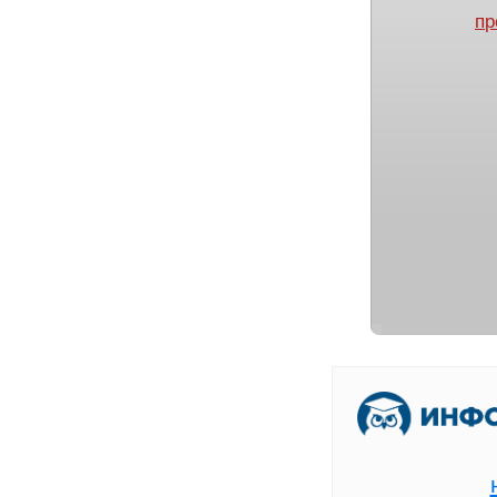
пр
[
В