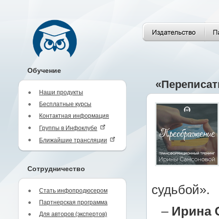
Обучение
«Переписать
Наши продукты
Бесплатные курсы
Контактная информация
Группы в Инфоклубе
Ближайшие трансляции
Сотрудничество
судьбой».
Стать инфопродюсером
Партнерская программа
–
Ирина 
Для авторов (экспертов)