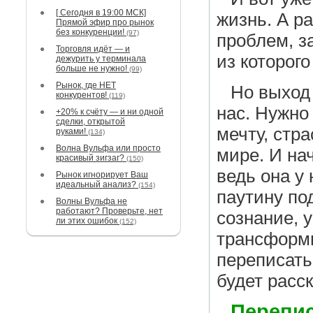
[ Сегодня в 19:00 МСК]
жизнь. А ра
Прямой эфир про рынок
без конкуренции!
(97)
проблем, з
Торговля идёт — и
из которог
дежурить у терминала
больше не нужно!
(99)
Рынок, где НЕТ
Но выход 
конкурентов!
(119)
нас. Нужно
+20% к счёту — и ни одной
сделки, открытой
мечту, стра
руками!
(134)
Волна Вульфа или просто
мире. И на
красивый зигзаг?
(150)
ведь она у 
Рынок игнорирует Ваш
идеальный анализ?
(154)
паутину по
Волны Вульфа не
работают? Проверьте, нет
сознание, у
ли этих ошибок
(152)
трансформи
переписать
будет расск
Перепис