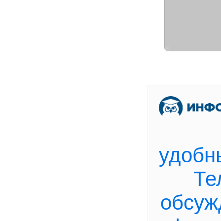
[
В
удобн
Те
обсуж