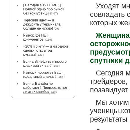
Уходят мн
[ Сегодня в 19:00 МСК]
Прямой эфир про рынок
совладать 
без конкуренции!
(97)
Торговля идёт — и
которых же
дежурить у терминала
больше не нужно!
(99)
Женщина 
Рынок, где НЕТ
конкурентов!
(119)
осторожно
+20% к счёту — и ни одной
предусмот
сделки, открытой
руками!
(133)
спутники д
Волна Вульфа или просто
красивый зигзаг?
(148)
Сегодня 
Рынок игнорирует Ваш
идеальный анализ?
(154)
трейдеров,
Волны Вульфа не
работают? Проверьте, нет
позавидует
ли этих ошибок
(149)
Мы хотим
ученицы,ко
результаты