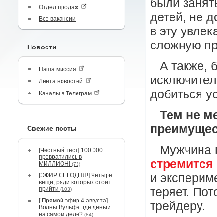
были занят
Отдел продаж
детей, не 
Все вакансии
в эту увле
сложную п
Новости
А также, 
Наша миссия
исключител
Лента новостей
добиться ус
Каналы в Телеграм
Тем не м
преимущес
Свежие посты
Мужчина п
[Честный тест] 100 000
превратились в
стремится 
МИЛЛИОН!
(73)
и эксперим
[ЭФИР СЕГОДНЯ!] Четыре
вещи, ради которых стоит
прийти
теряет. Пот
(103)
[ Прямой эфир 4 августа]
трейдеру.
Волны Вульфа: где деньги
на самом деле?
(84)