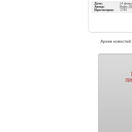
Дата:
24 февр
Автор:
Инфо-Д
Просмотров:
2781
Архив новост
пр