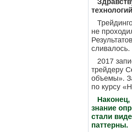
Здравству
технологий
Трейдинго
не проходи
Результатов
сливалось.
2017 зап
трейдеру С
объемы». З
по курсу «
Наконец,
знание опр
стали вид
паттерны.