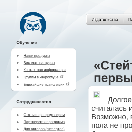
Обучение
Наши продукты
«Стей
Бесплатные курсы
Контактная информация
первы
Группы в Инфоклубе
Ближайшие трансляции
Долго
Сотрудничество
считалась 
Стать инфопродюсером
Возможно, в
Партнерская программа
пола не про
Для авторов (экспертов)