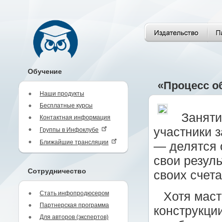
Обучение
«Процесс о
Наши продукты
Бесплатные курсы
Заняти
Контактная информация
участники 
Группы в Инфоклубе
Ближайшие трансляции
— делятся 
свои резуль
Сотрудничество
своих счета
Стать инфопродюсером
Хотя маст
Партнерская программа
конструкции
Для авторов (экспертов)