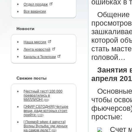
ошибках в 
Отдел продаж
Все вакансии
Общение в
просмотров
Новости
зашкаливает
которой об
Наша миссия
стать масте
Лента новостей
головой…
Каналы в Телеграм
Занятия 
апреля 201
Свежие посты
Основные 
[Честный тест] 100 000
превратились в
чтобы осво
МИЛЛИОН!
(88)
фьючерсов)
[ЭФИР СЕГОДНЯ!] Четыре
вещи, ради которых стоит
прийти
простые:
(108)
[ Прямой эфир 4 августа]
Волны Вульфа: где деньги
Счет м
на самом деле?
(88)