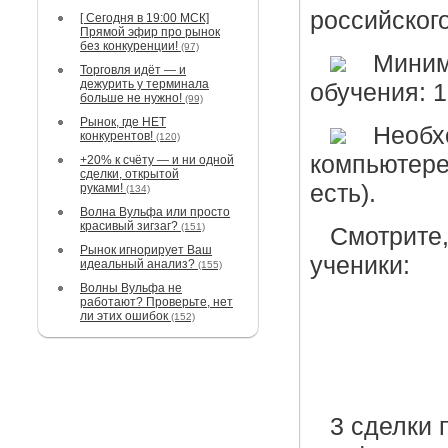
российског
[ Сегодня в 19:00 МСК]
Прямой эфир про рынок
без конкуренции!
(97)
Миним
Торговля идёт — и
дежурить у терминала
обучения: 1
больше не нужно!
(99)
Рынок, где НЕТ
Необхо
конкурентов!
(120)
компьютере 
+20% к счёту — и ни одной
сделки, открытой
есть).
руками!
(134)
Волна Вульфа или просто
красивый зигзаг?
(151)
Смотрите,
Рынок игнорирует Ваш
ученики:
идеальный анализ?
(155)
Волны Вульфа не
работают? Проверьте, нет
ли этих ошибок
(152)
3 сделки 