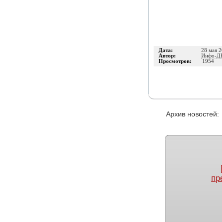
Дата:
28 мая 
Автор:
Инфо-Д
Просмотров:
1954
Архив новосте
пр