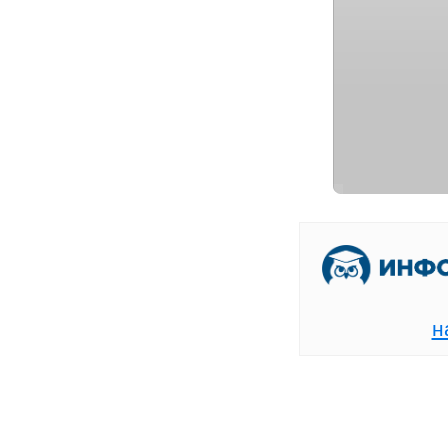
[
В
н