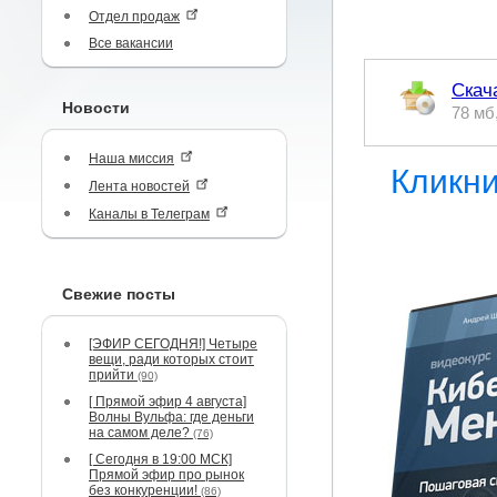
Отдел продаж
Все вакансии
Скач
Новости
78 мб
Наша миссия
Кликни
Лента новостей
Каналы в Телеграм
Свежие посты
[ЭФИР СЕГОДНЯ!] Четыре
вещи, ради которых стоит
прийти
(90)
[ Прямой эфир 4 августа]
Волны Вульфа: где деньги
на самом деле?
(76)
[ Сегодня в 19:00 МСК]
Прямой эфир про рынок
без конкуренции!
(86)