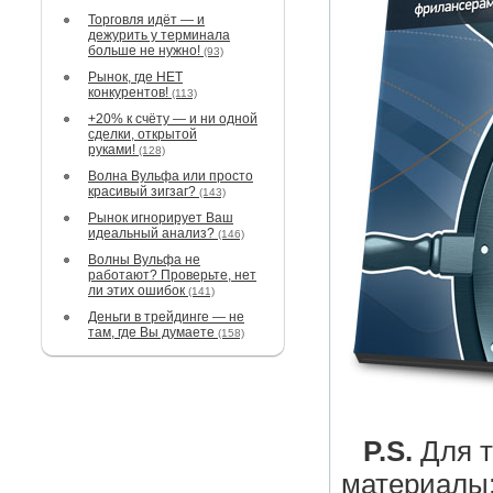
Торговля идёт — и
дежурить у терминала
больше не нужно!
(93)
Рынок, где НЕТ
конкурентов!
(113)
+20% к счёту — и ни одной
сделки, открытой
руками!
(128)
Волна Вульфа или просто
красивый зигзаг?
(143)
Рынок игнорирует Ваш
идеальный анализ?
(146)
Волны Вульфа не
работают? Проверьте, нет
ли этих ошибок
(141)
Деньги в трейдинге — не
там, где Вы думаете
(158)
P.S.
Для т
материалы