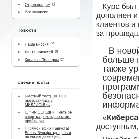
Курс был 
Отдел продаж
Все вакансии
дополнен и
клиентов и
Новости
за прошедш
Наша миссия
В ново
Лента новостей
больше 
Каналы в Телеграм
также у
совреме
Свежие посты
програм
безопас
[Честный тест] 100 000
превратились в
информа
МИЛЛИОН!
(37)
[ЭФИР СЕГОДНЯ!] Четыре
«
Киберса
вещи, ради которых стоит
прийти
(96)
доступным,
[ Прямой эфир 4 августа]
Волны Вульфа: где деньги
на самом деле?
(80)