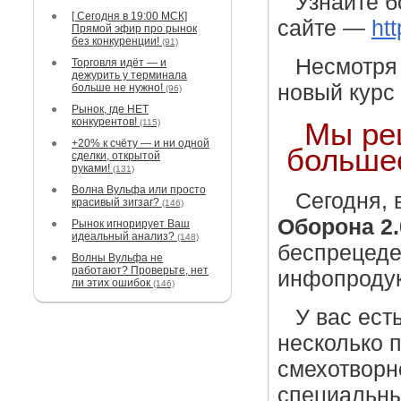
Узнайте 
[ Сегодня в 19:00 МСК]
сайте —
ht
Прямой эфир про рынок
без конкуренции!
(91)
Несмотря 
Торговля идёт — и
дежурить у терминала
новый курс
больше не нужно!
(96)
Рынок, где НЕТ
конкурентов!
Мы ре
(115)
+20% к счёту — и ни одной
большее
сделки, открытой
руками!
(131)
Волна Вульфа или просто
Cегодня, 
красивый зигзаг?
(146)
Оборона 2.
Рынок игнорирует Ваш
идеальный анализ?
(148)
беспрецеде
Волны Вульфа не
работают? Проверьте, нет
инфопродук
ли этих ошибок
(146)
У вас ест
несколько 
смехотворн
специальны