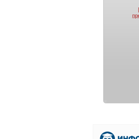
пр
[
В