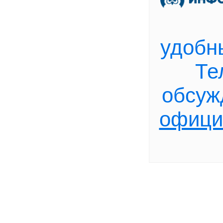
удобн
Те
обсуж
офици