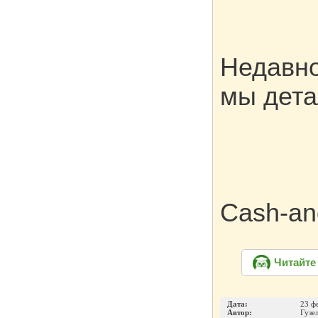
Недавн
мы дета
Cash-an
Читайте
Дата:
23 ф
Автор:
Гузе