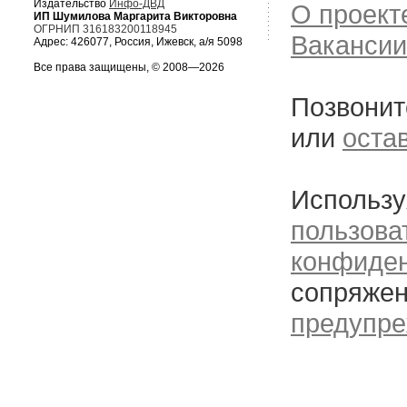
Издательство
Инфо-ДВД
О проект
ИП Шумилова Маргарита Викторовна
ОГРНИП 316183200118945
Вакансии
Адрес: 426077, Россия, Ижевск, а/я 5098
Все права защищены, © 2008—2026
Позвонит
или
оста
Использу
пользова
конфиде
сопряжен
предупре