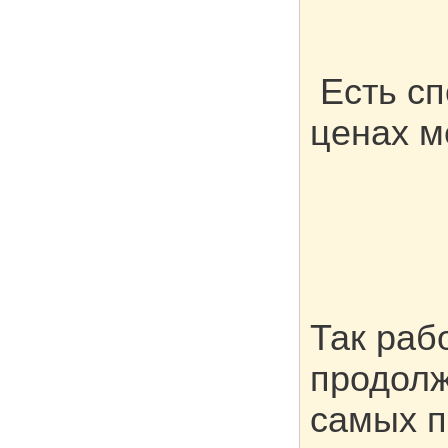
Есть сп
ценах м
Так раб
продолж
самых п