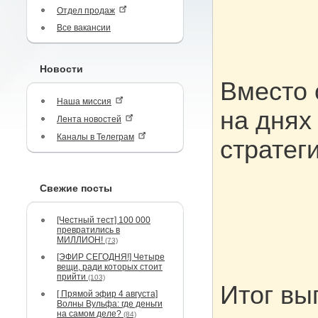
Отдел продаж
Все вакансии
Новости
Вместо 
Наша миссия
на днях
Лента новостей
Каналы в Телеграм
стратег
Свежие посты
[Честный тест] 100 000
превратились в
МИЛЛИОН!
(73)
[ЭФИР СЕГОДНЯ!] Четыре
вещи, ради которых стоит
прийти
(103)
Итог вы
[ Прямой эфир 4 августа]
Волны Вульфа: где деньги
на самом деле?
(84)