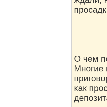
ждали, 
просадк
О чем п
Многие 
пригово
как про
депозит