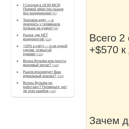
[ Сегодня в 19:00 МСК]
Прямой эфир про рынок
без конкуренции!
(97)
Торговля идёт — и
дежурить у терминала
больше не нужно!
(99)
Всего 2
Рынок, где НЕТ
конкурентов!
(119)
+20% к счёту — и ни одной
+$570 к
сделки, открытой
руками!
(133)
Волна Вульфа или просто
красивый зигзаг?
(148)
Рынок игнорирует Ваш
идеальный анализ?
(154)
Волны Вульфа не
работают? Проверьте, нет
ли этих ошибок
(149)
Зачем д