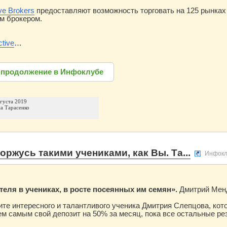
ive Brokers
предоставляют возможность торговать на 125 рынках
им брокером.
ctive
…
 продолжение в Инфоклубе
вгуста 2019
а Тарасенко
оржусь такими учениками, как Вы. Та...
Инфокл
теля в учениках, в росте посеянных им семян».
Дмитрий Мен
ите интересного и талантливого ученика Дмитрия Слепцова, ко
ем самым свой депозит на 50% за месяц, пока все остальные р