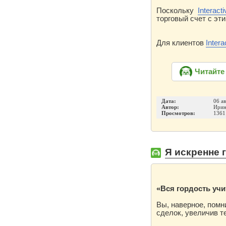
Поскольку
Interact
торговый счет с эт
Для клиентов
Intera
Читайте
Дата:
06 а
Автор:
Ирин
Просмотров:
1361
Я искренне г
«Вся гордость учи
Вы, наверное, помн
сделок, увеличив т