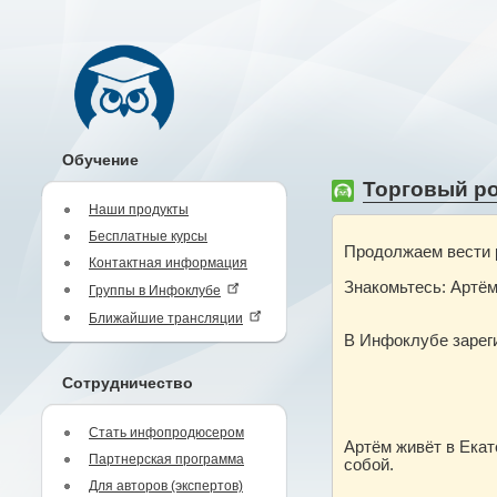
Обучение
Торговый роб
Наши продукты
Бесплатные курсы
Продолжаем вести 
Контактная информация
Знакомьтесь: Артё
Группы в Инфоклубе
Ближайшие трансляции
В Инфоклубе зареги
Сотрудничество
Стать инфопродюсером
Артём живёт в Екат
Партнерская программа
собой.
Для авторов (экспертов)