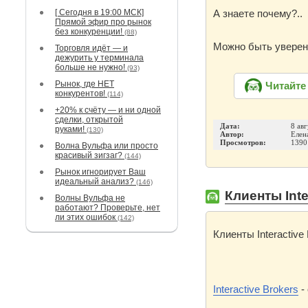
[ Сегодня в 19:00 МСК]
А знаете почему?..
Прямой эфир про рынок
без конкуренции!
(88)
Можно быть увере
Торговля идёт — и
дежурить у терминала
больше не нужно!
(93)
Рынок, где НЕТ
Читайте
конкурентов!
(114)
+20% к счёту — и ни одной
сделки, открытой
Дата:
8 авг
руками!
(130)
Автор:
Елен
Просмотров:
1390
Волна Вульфа или просто
красивый зигзаг?
(144)
Рынок игнорирует Ваш
идеальный анализ?
(146)
Клиенты Inte
Волны Вульфа не
работают? Проверьте, нет
ли этих ошибок
(142)
Клиенты Interactive
Interactive Brokers
-