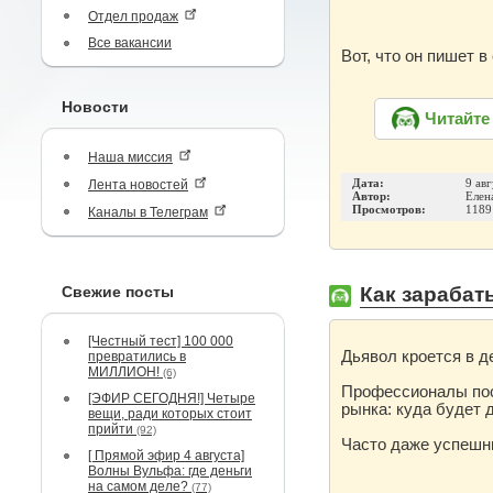
Отдел продаж
Все вакансии
Вот, что он пишет 
Новости
Читайте
Наша миссия
Лента новостей
Дата:
9 авг
Автор:
Елен
Просмотров:
1189
Каналы в Телеграм
Свежие посты
Как зарабаты
[Честный тест] 100 000
Дьявол кроется в д
превратились в
МИЛЛИОН!
(6)
Профессионалы пос
[ЭФИР СЕГОДНЯ!] Четыре
рынка: куда будет 
вещи, ради которых стоит
прийти
(92)
Часто даже успешны
[ Прямой эфир 4 августа]
Волны Вульфа: где деньги
на самом деле?
(77)