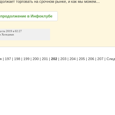
должает торговать на срочном рынке, и как мы можем…
 продолжение в Инфоклубе
уста 2019 в 02:27
а Холодных
я
|
197
|
198
|
199
|
200
|
201
|
202
|
203
|
204
|
205
|
206
|
207
|
Сле