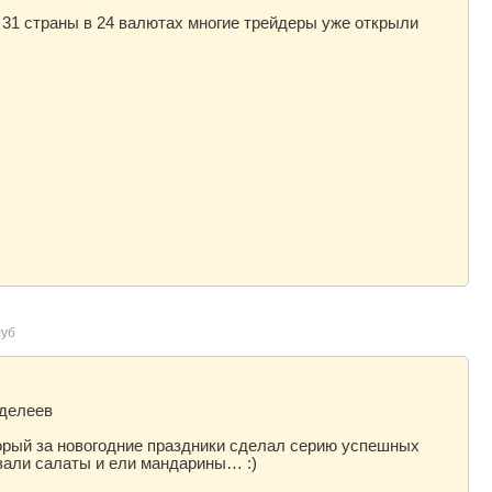
 31 страны в 24 валютах многие трейдеры уже открыли
уб
делеев
торый за новогодние праздники сделал серию успешных
езали салаты и ели мандарины… :)