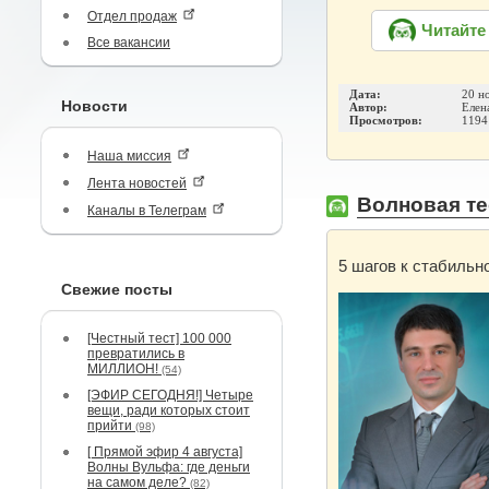
Отдел продаж
Читайте
Все вакансии
Дата:
20 н
Новости
Автор:
Елен
Просмотров:
1194
Наша миссия
Лента новостей
Волновая те
Каналы в Телеграм
5 шагов к стабильн
Свежие посты
[Честный тест] 100 000
превратились в
МИЛЛИОН!
(54)
[ЭФИР СЕГОДНЯ!] Четыре
вещи, ради которых стоит
прийти
(98)
[ Прямой эфир 4 августа]
Волны Вульфа: где деньги
на самом деле?
(82)