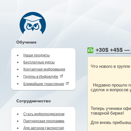
Обучение
+30$ +45$ —
Наши продукты
Бесплатные курсы
Что нового в груп
Контактная информация
Группы в Инфоклубе
Ближайшие трансляции
Недавно прошло по
сделок и вопросов 
Сотрудничество
Теперь ученики оф
товарной бирже!
Стать инфопродюсером
Партнерская программа
Для вновь прибыв
Для авторов (экспертов)