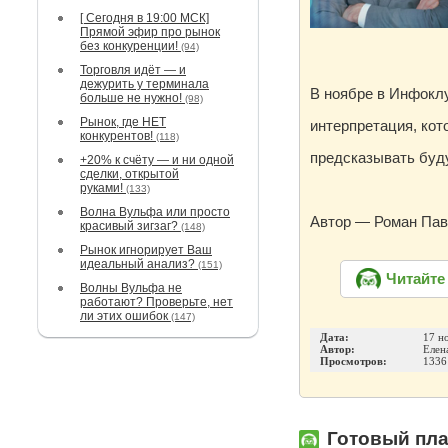
[ Сегодня в 19:00 МСК]
Прямой эфир про рынок
без конкуренции!
(94)
Торговля идёт — и
дежурить у терминала
В ноябре в Инфоклу
больше не нужно!
(98)
Рынок, где НЕТ
интерпретация, кот
конкурентов!
(118)
предсказывать буд
+20% к счёту — и ни одной
сделки, открытой
руками!
(133)
Волна Вульфа или просто
Автор — Роман Паве
красивый зигзаг?
(148)
Рынок игнорирует Ваш
идеальный анализ?
(151)
Читайте
Волны Вульфа не
работают? Проверьте, нет
ли этих ошибок
(147)
Дата:
17 н
Автор:
Елен
Просмотров:
1336
Готовый пла