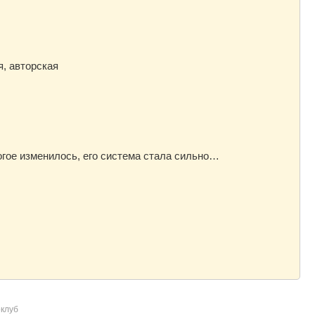
я, авторская
ногое изменилось, его система стала сильно…
клуб