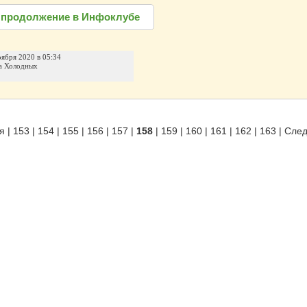
 продолжение в Инфоклубе
оября 2020 в 05:34
а Холодных
я
|
153
|
154
|
155
|
156
|
157
|
158
|
159
|
160
|
161
|
162
|
163
|
Сле
родуктов
|
Партнерка
|
Вакансии
|
Контакты