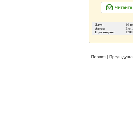
Читайте
Дата:
10 н
Автор:
Елен
Просмотров:
1200
Первая
|
Предыдуща
Издательство
Инфо-ДВД
О проекте
|
Каталог п