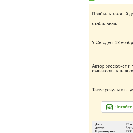
Прибыль каждый де
стабильная.
? Сегодня, 12 нояб
Автор расскажет и 
финансовым планом
Такие результаты 
Читайте
Дата:
12 н
Автор:
Елен
Просмотров:
1233