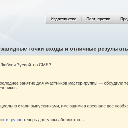
 завидные точки входы и отличные результат
пе Любови Зуевой по CME?
следнее занятие для участников мастер-группы — обсудили те
учеников.
ициально стали выпускниками, имеющими в арсенале все необхо
ших
в группе
теперь доступны абсолютно…