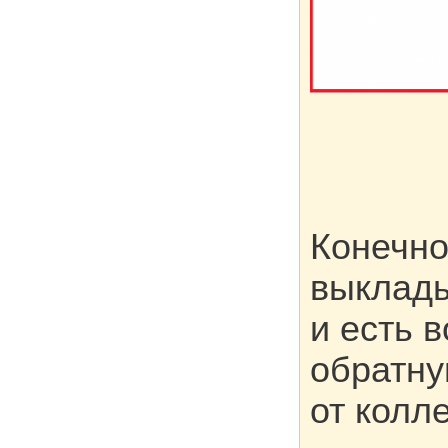
Конечно
выклады
и есть 
обратну
от колл