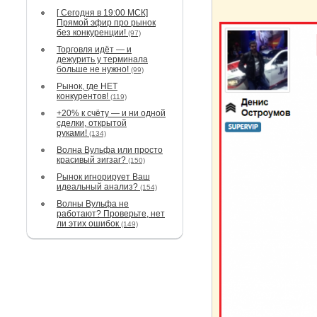
[ Сегодня в 19:00 МСК]
Прямой эфир про рынок
без конкуренции!
(97)
Торговля идёт — и
дежурить у терминала
больше не нужно!
(99)
Рынок, где НЕТ
конкурентов!
(119)
+20% к счёту — и ни одной
сделки, открытой
руками!
(134)
Волна Вульфа или просто
красивый зигзаг?
(150)
Рынок игнорирует Ваш
идеальный анализ?
(154)
Волны Вульфа не
работают? Проверьте, нет
ли этих ошибок
(149)