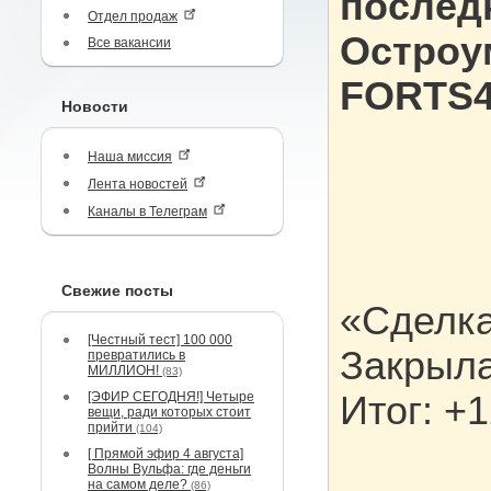
после
Отдел продаж
Остроу
Все вакансии
FORTS4
Новости
Наша миссия
Лента новостей
Каналы в Телеграм
Свежие посты
«Сделка
[Честный тест] 100 000
Закрыла
превратились в
МИЛЛИОН!
(83)
[ЭФИР СЕГОДНЯ!] Четыре
Итог: +
вещи, ради которых стоит
прийти
(104)
[ Прямой эфир 4 августа]
Волны Вульфа: где деньги
на самом деле?
(86)