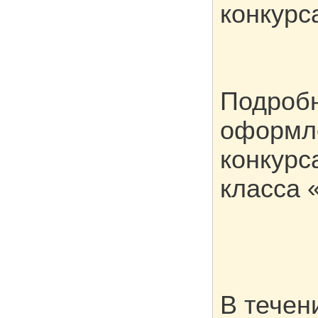
конкурс
Подроб
оформле
конкурс
класса 
В течен