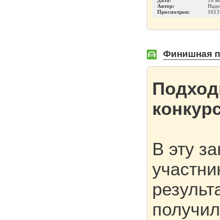
Дата:
16 м
Автор:
Наде
Просмотров:
1613
Финишная п
Подход
конкур
В эту з
участни
результ
получил