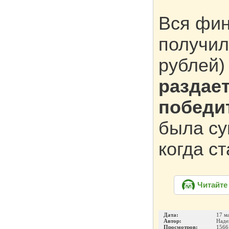
Вся фин
получил
рублей
раздае
победи
была с
когда с
Читайте
Дата:
17 м
Автор:
Наде
Просмотров:
1566