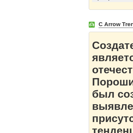
С Arrow Tre
Создат
являет
отечес
Пороши
был со
выявле
присут
тенден