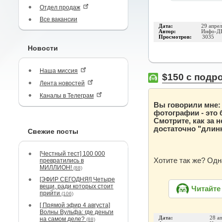
Отдел продаж
Все вакансии
Дата:
29 апре
Автор:
Инфо-Д
Просмотров:
3035
Новости
Наша миссия
$150 c подр
Лента новостей
Каналы в Телеграм
Вы говорили мне:
фотографии - это
Смотрите, как за 
достаточно "длин
Свежие посты
[Честный тест] 100 000
Хотите так же? Одн
превратились в
МИЛЛИОН!
(88)
[ЭФИР СЕГОДНЯ!] Четыре
вещи, ради которых стоит
Читайте
прийти
(106)
[ Прямой эфир 4 августа]
Волны Вульфа: где деньги
Дата:
28 а
на самом деле?
(88)