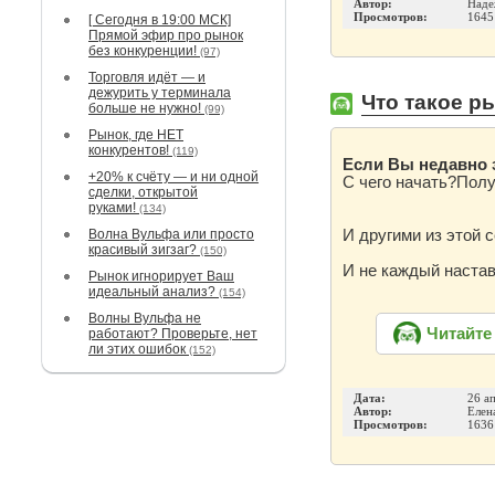
Автор:
Наде
Просмотров:
1645
[ Сегодня в 19:00 МСК]
Прямой эфир про рынок
без конкуренции!
(97)
Торговля идёт — и
дежурить у терминала
Что такое р
больше не нужно!
(99)
Рынок, где НЕТ
конкурентов!
(119)
Если Вы недавно 
+20% к счёту — и ни одной
С чего начать?Полу
сделки, открытой
руками!
(134)
Волна Вульфа или просто
И другими из этой с
красивый зигзаг?
(150)
И не каждый настав
Рынок игнорирует Ваш
идеальный анализ?
(154)
Волны Вульфа не
Читайте
работают? Проверьте, нет
ли этих ошибок
(152)
Дата:
26 а
Автор:
Елен
Просмотров:
1636