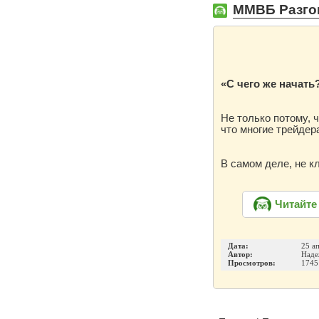
ММВБ Разгон
«С чего же начать
Не только потому, 
что многие трейдер
В самом деле, не 
Читайте
Дата:
25 а
Автор:
Наде
Просмотров:
1745