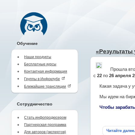
Обучение
«Результаты 
Наши продукты
Бесплатные курсы
Прошла вто
Контактная информация
с
22
по
26 апреля 2
Группы в Инфоклубе
Какая задача у 
Ближайшие трансляции
Мы идем на бирж
Сотрудничество
Чтобы зарабаты
Стать инфопродюсером
Партнерская программа
Читайте далее
Для авторов (экспертов)