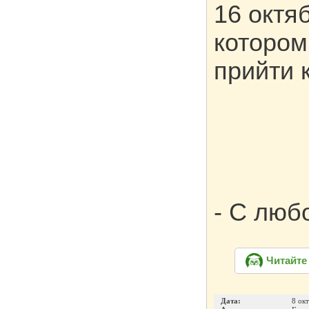
16 октя
котором
прийти 
- С люб
Читайте
Дата:
8 ок