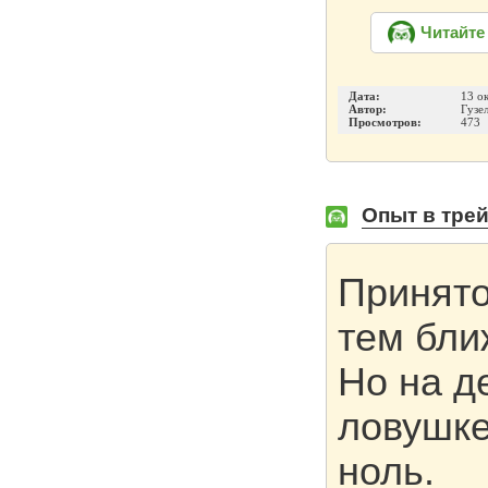
Читайте
Дата:
13 о
Автор:
Гузе
Просмотров:
473
Опыт в тре
Принято
тем бли
Но на д
ловушке
ноль.