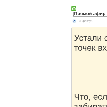
[Прямой эфир 1
Инфоклуб
Устали 
точек в
Что, ес
забират