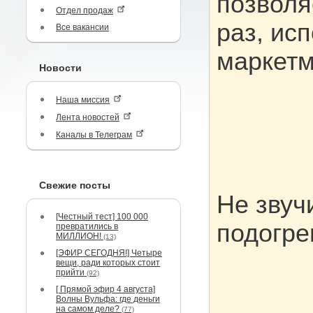
позволя
Отдел продаж
раз, ис
Все вакансии
маркетм
Новости
Наша миссия
Лента новостей
Каналы в Телеграм
Свежие посты
Не звуч
[Честный тест] 100 000
подогре
превратились в
МИЛЛИОН!
(13)
[ЭФИР СЕГОДНЯ!] Четыре
вещи, ради которых стоит
прийти
(92)
[ Прямой эфир 4 августа]
Волны Вульфа: где деньги
на самом деле?
(77)