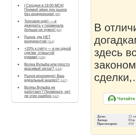
[ Сегодня в 19:00 МСК]
Прямой эфир про рынок
без конкуренции!
(89)
Торговля идёт — и
В отлич
дежурить у терминала
больше не нужно!
(94)
догадка
Рынок, где НЕТ
конкурентов!
(114)
+20% к счёту — и ни одной
здесь в
сделки, открытой
руками!
(130)
законом
Волна Вульфа или просто
красивый зигзаг?
(144)
сделки
Рынок игнорирует Ваш
идеальный анализ?
(147)
Волны Вульфа не
работают? Проверьте, нет
ли этих ошибок
(142)
Читайте
Дата:
15 о
Автор:
Юля 
Просмотров:
416