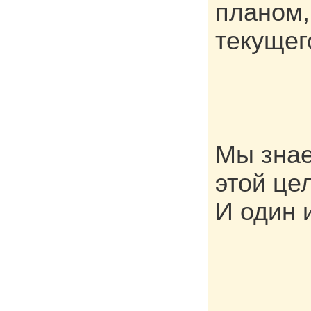
планом,
текущег
Мы знае
этой це
И один 