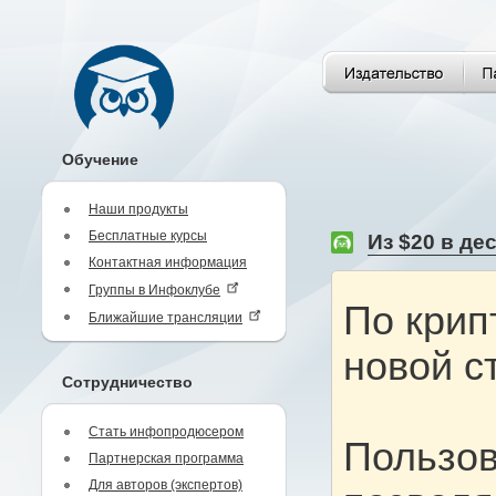
Обучение
Наши продукты
Бесплатные курсы
Из $20 в де
Контактная информация
Группы в Инфоклубе
По крип
Ближайшие трансляции
новой с
Сотрудничество
Стать инфопродюсером
Пользов
Партнерская программа
Для авторов (экспертов)