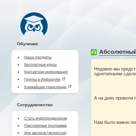
Обучение
Абсолютный 
Наши продукты
Бесплатные курсы
Недавно мы предста
Контактная информация
однотипными сделк
Группы в Инфоклубе
Ближайшие трансляции
А на днях провели 
Сотрудничество
Стать инфопродюсером
Нам было важно по
Партнерская программа
Для авторов (экспертов)