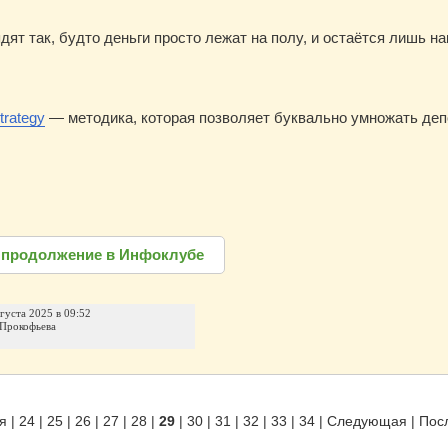
дят так, будто деньги просто лежат на полу, и остаётся лишь на
trategy
— методика, которая позволяет буквально умножать депо
 продолжение в Инфоклубе
вгуста 2025 в 09:52
Прокофьева
я
|
24
|
25
|
26
|
27
|
28
|
29
|
30
|
31
|
32
|
33
|
34
|
Следующая
|
Пос