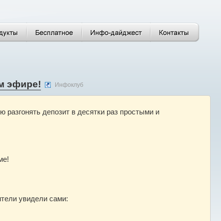
м эфире!
Инфоклуб
 разгонять депозит в десятки раз простыми и
ме!
тели увидели сами: