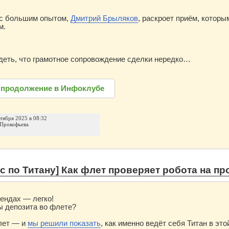
 с большим опытом,
Дмитрий Брыляков
, раскроет приём, котор
м.
деть, что грамотное сопровождение сделки нередко…
 продолжение в Инфоклубе
нтября 2025 в 08:32
Прокофьева
с по Титану] Как флет проверяет робота на пр
рендах — легко!
ы депозита во флете?
лет — и
мы решили показать
, как именно ведёт себя Титан в это