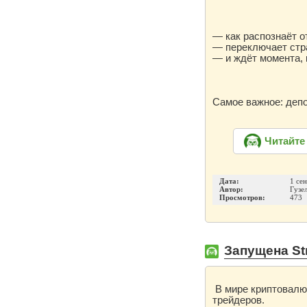
— как распознаёт о
— переключает стр
— и ждёт момента, 
Самое важное: депо
Читайте
Дата:
1 се
Автор:
Гузе
Просмотров:
473
Запущена St
В мире криптовалю
трейдеров.