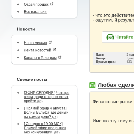
Отдел продаж
Все вакансии
- что это действит
- ощутимый резуль
Новости
Читайте
Наша миссия
Лента новостей
Дата:
5 се
Каналы в Телеграм
Автор:
Гузе
Просмотров:
433
Свежие посты
Любая сделк
[ЭФИР СЕГОДНЯ!] Четыре
вещи, ради которых стоит
прийти
Финансовые рынки р
(90)
[ Прямой эфир 4 августа]
Волны Вульфа: где деньги
на самом деле?
(76)
Именно эту тему в
[ Сегодня в 19:00 МСК]
Прямой эфир про рынок
без конкуренции!
(87)