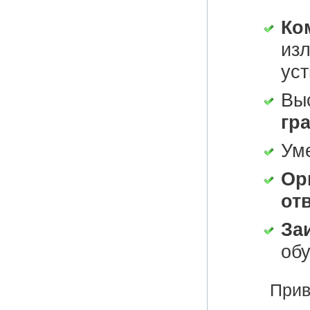
Ко
изл
уст
Вы
гр
Ум
Ор
от
За
об
Прив