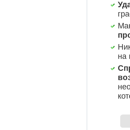
Уд
гр
Ма
пр
Ни
на 
Сп
во
не
кот