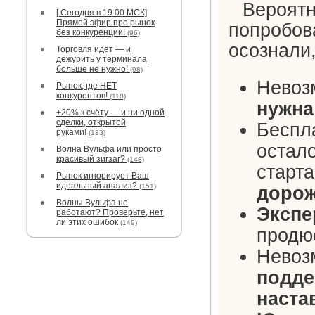
Вероятн
[ Сегодня в 19:00 МСК]
Прямой эфир про рынок
попробов
без конкуренции!
(96)
осознали
Торговля идёт — и
дежурить у терминала
больше не нужно!
(98)
Невоз
Рынок, где НЕТ
конкурентов!
(118)
нужна
+20% к счёту — и ни одной
сделки, открытой
Беспл
руками!
(133)
остало
Волна Вульфа или просто
красивый зигзаг?
(148)
старта
Рынок игнорирует Ваш
идеальный анализ?
дорож
(151)
Волны Вульфа не
Экспе
работают? Проверьте, нет
ли этих ошибок
(149)
продю
Невоз
подде
наста