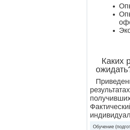
Оп
Оп
оф
Экс
Каких 
ожидать
Приведен
результата
получивших
Фактический
индивидуа
Обучение (подго