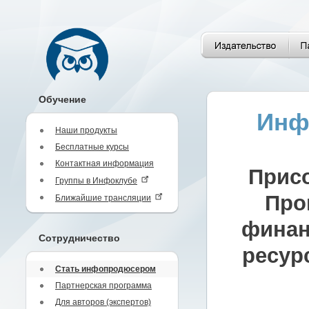
Обучение
Инф
Наши продукты
Бесплатные курсы
Контактная информация
Присо
Группы в Инфоклубе
Про
Ближайшие трансляции
финан
Сотрудничество
ресур
Стать инфопродюсером
Партнерская программа
Для авторов (экспертов)