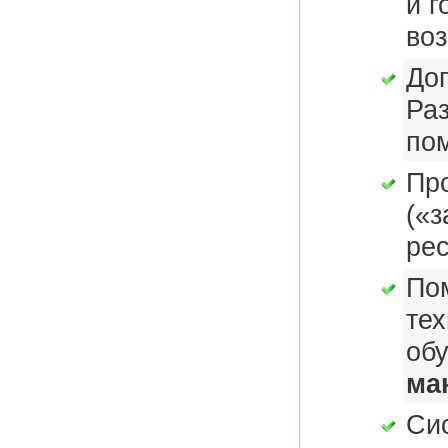
и г
во
Дог
Ра
пом
Пр
(«з
ре
Пом
тех
об
ма
Сис