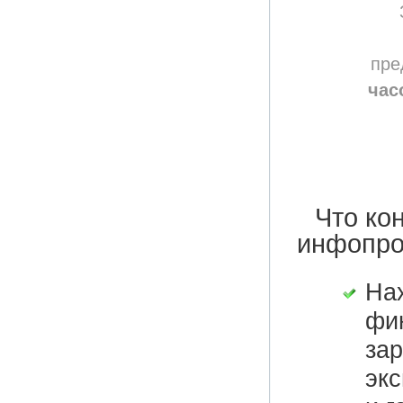
пре
час
Что ко
инфопро
Нах
фин
зар
эк