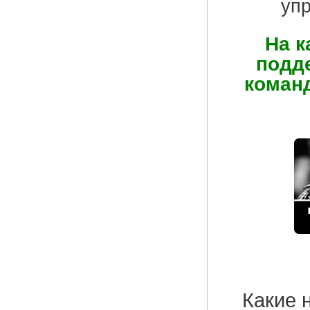
уп
На к
подде
команд
Какие 