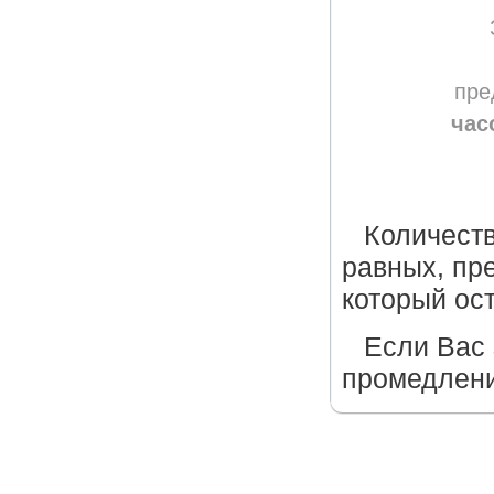
пре
час
Количеств
равных, пр
который ос
Если Вас 
промедлени