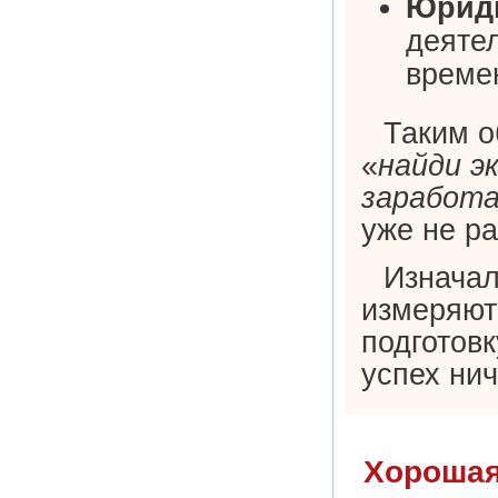
Юриди
деяте
време
Таким о
«
найди э
заработа
уже не ра
Изначал
измеряют
подготов
успех ни
Хорошая