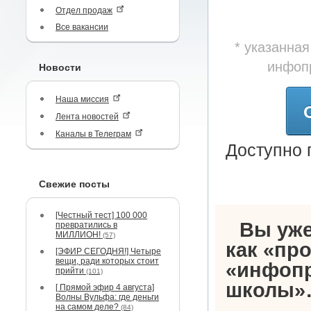
Отдел продаж
Все вакансии
* указанна
инфоп
Новости
Наша миссия
Лента новостей
Каналы в Телеграм
Доступно 
Свежие посты
[Честный тест] 100 000
Вы уже
превратились в
МИЛЛИОН!
(57)
как «пр
[ЭФИР СЕГОДНЯ!] Четыре
вещи, ради которых стоит
«инфопр
прийти
(101)
школы
[ Прямой эфир 4 августа]
Волны Вульфа: где деньги
на самом деле?
(84)