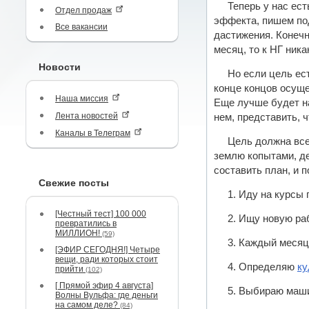
Теперь у нас ес
Отдел продаж
эффекта, пишем под
Все вакансии
дастижения. Конечн
месяц, то к НГ ник
Новости
Но если цель ес
конце концов осущ
Наша миссия
Еще лучше будет на
Лента новостей
нем, представить, ч
Каналы в Телеграм
Цель должна все
землю копытами, д
составить план, и 
Свежие посты
1. Иду на курсы
[Честный тест] 100 000
2. Ищу новую раб
превратились в
МИЛЛИОН!
(59)
3. Каждый месяц
[ЭФИР СЕГОДНЯ!] Четыре
вещи, ради которых стоит
4. Определяю
ку
прийти
(102)
[ Прямой эфир 4 августа]
5. Выбираю маш
Волны Вульфа: где деньги
на самом деле?
(84)