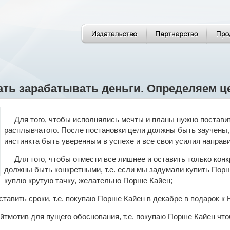
чать зарабатывать деньги. Определяем ц
Для того, чтобы исполнялись мечты и планы нужно поставит
расплывчатого. После постановки цели должны быть заучены, 
инстинкта быть уверенным в успехе и все свои усилия направи
Для того, чтобы отмести все лишнее и оставить только кон
должны быть конкретными, т.е. если мы задумали купить Порш
куплю крутую тачку, желательно Порше Кайен;
тавить сроки, т.е. покупаю Порше Кайен в декабре в подарок к
йтмотив для пущего обоснования, т.е. покупаю Порше Кайен что