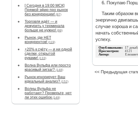
6. Покупаю Порш
[ Сегодня в 19:00 МСК]
Прямой эфир про рынок
Таким образом в
без конкуренции!
(97)
энергично двигаешь
Торговля идёт — и
дежурить у терминала
случае хороша и са
больше не нужно!
(99)
начать собственный
Рынок, где НЕТ
успеху.
конкурентов!
(119)
Опубликовано:
17 декаб
+20% к счёту — и ни одной
Просмотров:
4121
сделки, открытой
Автор:
Елизаве
руками!
(133)
Волна Вульфа или просто
красивый зигзаг?
(148)
<< Предыдущая стат
Рынок игнорирует Ваш
идеальный анализ?
(152)
Волны Вульфа не
работают? Проверьте, нет
ли этих ошибок
(149)