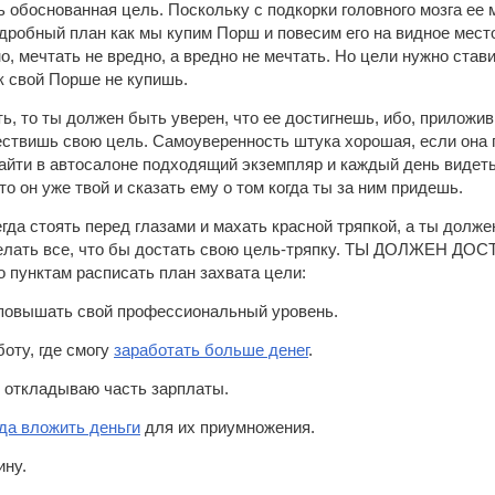
ть обоснованная цель. Поскольку с подкорки головного мозга ее
робный план как мы купим Порш и повесим его на видное место,
о, мечтать не вредно, а вредно не мечтать. Но цели нужно ста
ак свой Порше не купишь.
ть, то ты должен быть уверен, что ее достигнешь, ибо, приложи
ествишь свою цель. Самоуверенность штука хорошая, если она 
йти в автосалоне подходящий экземпляр и каждый день видеть е
то он уже твой и сказать ему о том когда ты за ним придешь.
гда стоять перед глазами и махать красной тряпкой, а ты долж
елать все, что бы достать свою цель-тряпку. ТЫ ДОЛЖЕН ДОС
по пунктам расписать план захвата цели:
 повышать свой профессиональный уровень.
оту, где смогу
заработать больше денег
.
 откладываю часть зарплаты.
да вложить деньги
для их приумножения.
ину.