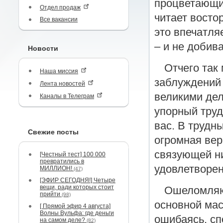
процветающих
Отдел продаж
читает восто
Все вакансии
это впечатля
– и не добива
Новости
Отчего так
Наша миссия
заблуждений 
Лента новостей
великими дел
Каналы в Телеграм
упорный труд
вас. В трудн
Свежие посты
огромная вер
связующей ни
[Честный тест] 100 000
превратились в
удовлетворен
МИЛЛИОН!
(47)
[ЭФИР СЕГОДНЯ!] Четыре
вещи, ради которых стоит
Ошеломляющ
прийти
(98)
основной масс
[ Прямой эфир 4 августа]
Волны Вульфа: где деньги
ошибаясь, сп
на самом деле?
(82)