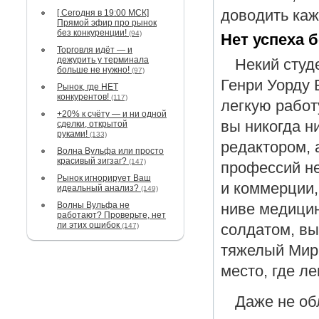
доводить ка
[ Сегодня в 19:00 МСК]
Прямой эфир про рынок
без конкуренции!
(94)
Нет успеха 
Торговля идёт — и
дежурить у терминала
Некий студ
больше не нужно!
(97)
Генри Уорду 
Рынок, где НЕТ
конкурентов!
(117)
легкую работ
+20% к счёту — и ни одной
вы никогда н
сделки, открытой
руками!
(133)
редактором, 
Волна Вульфа или просто
красивый зигзаг?
(147)
профессий не
Рынок игнорирует Ваш
и коммерции,
идеальный анализ?
(149)
Волны Вульфа не
ниве медици
работают? Проверьте, нет
ли этих ошибок
солдатом, вы
(147)
тяжелый Мир.
место, где ле
Даже не об