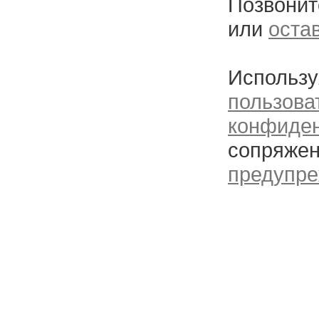
Позвонит
или
оста
Использу
пользова
конфиде
сопряжен
предупре