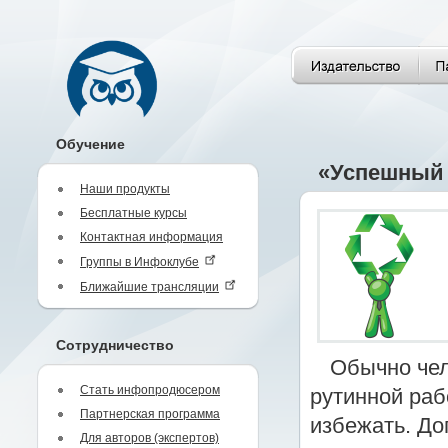
Обучение
«Успешный 
Наши продукты
Бесплатные курсы
Контактная информация
Группы в Инфоклубе
Ближайшие трансляции
Сотрудничество
Обычно чел
Стать инфопродюсером
рутинной раб
Партнерская программа
избежать. До
Для авторов (экспертов)