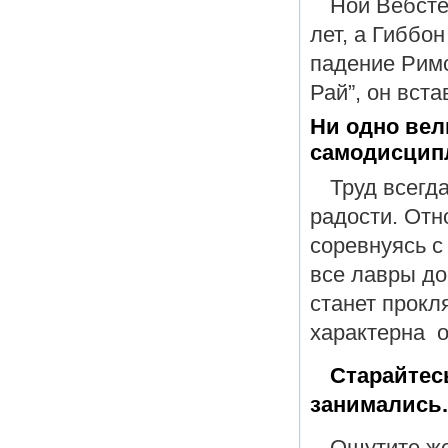
Ной Вебсте
лет, а Гиббон
падение Римс
Рай”, он вста
Ни одно вел
самодисци
Труд всегд
радости. Отно
соревнуясь с
все лавры до
станет прокл
характерна о
Старайтес
занимались.
Ощутите же