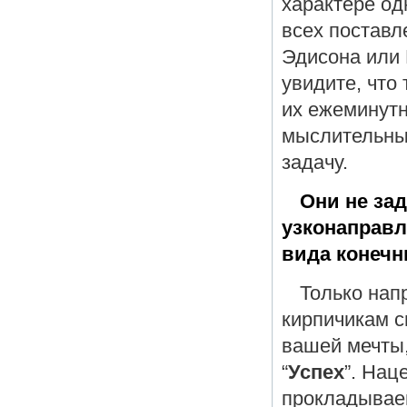
характере од
всех поставл
Эдисона или 
увидите, что
их ежеминутн
мыслительный
задачу.
Они не за
узконаправл
вида конечн
Только нап
кирпичикам с
вашей мечты,
“
Успех
”. Нац
прокладываем