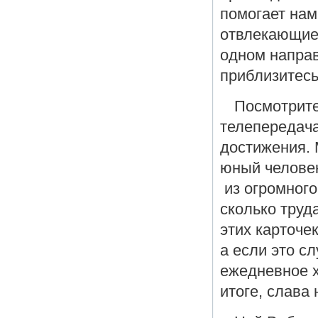
помогает нам
отвлекающие 
одном направ
приблизитесь
Посмотрите
телепередача
достижения. 
юный человек
из огромного
сколько труд
этих карточе
а если это сл
ежедневное х
итоге, слава 