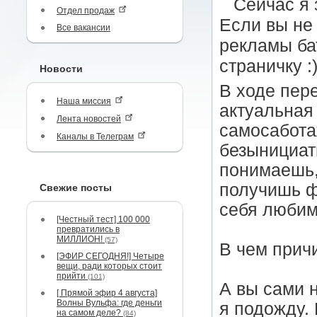
Сейчас я 
Отдел продаж
Если вы не 
Все вакансии
рекламы бат
страничку :
Новости
В ходе пер
Наша миссия
актуальная
Лента новостей
самосабота
Каналы в Телеграм
безынициат
понимаешь, 
получишь ф
Свежие посты
себя любим
[Честный тест] 100 000
превратились в
МИЛЛИОН!
(57)
В чем прич
[ЭФИР СЕГОДНЯ!] Четыре
вещи, ради которых стоит
прийти
(101)
А вы сами 
[ Прямой эфир 4 августа]
Волны Вульфа: где деньги
я подожду.
на самом деле?
(84)