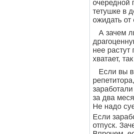
очередной п
тетушке в д
ожидать от
А зачем л
драгоценную
нее растут 
хватает, та
Если вы в
репетитора,
заработали
за два меся
Не надо суе
Если зарабо
отпуск. Зач
Впрочем, е