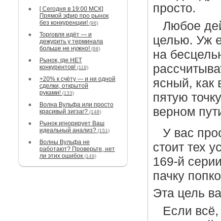
просто.
[ Сегодня в 19:00 МСК]
Прямой эфир про рынок
без конкуренции!
Любое де
(96)
Торговля идёт — и
целью. Уж е
дежурить у терминала
больше не нужно!
(98)
на бесцель
Рынок, где НЕТ
рассчитыва
конкурентов!
(118)
+20% к счёту — и ни одной
ясный, как 
сделки, открытой
руками!
(133)
пятую точку
Волна Вульфа или просто
верном пути
красивый зигзаг?
(148)
Рынок игнорирует Ваш
У вас прос
идеальный анализ?
(151)
Волны Вульфа не
стоит тех у
работают? Проверьте, нет
ли этих ошибок
(149)
169-й сери
пачку попко
Эта цель ва
Если всё,