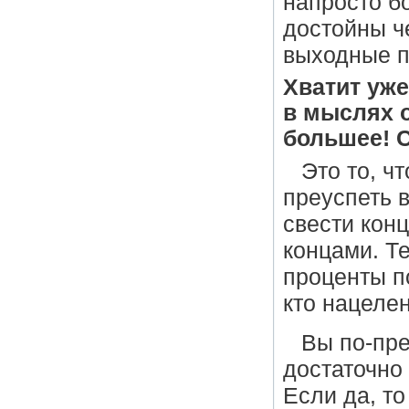
напросто бо
достойны че
выходные п
Хватит уж
в мыслях 
большее! С
Это то, ч
преуспеть в
свести конц
концами. Те
проценты по
кто нацелен
Вы по-пре
достаточно 
Если да, то