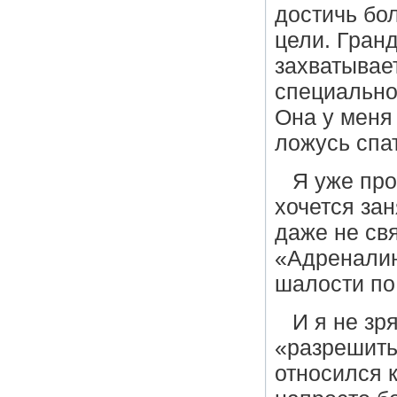
достичь бо
цели. Гранд
захватывает
специально
Она у меня
ложусь спа
Я уже про
хочется за
даже не св
«Адреналин
шалости по
И я не зр
«разрешить
относился 