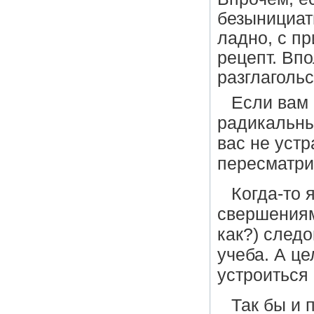
безынициати
ладно, с п
рецепт. Вп
разглаголь
Если вам 
радикальны
вас не устр
пересматри
Когда-то 
свершениям
как?) следо
учеба.
А цел
устроиться 
Так бы и 