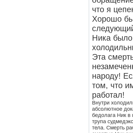
что я цепе
Хорошо бы
следующий
Ника было
холодильн
Эта смерт
незамеченн
народу! Ес
том, что и
работал!
Внутри холодил
абсолютное док
бедолага Ник в
трупа судмедэк
тела. Смерть ра