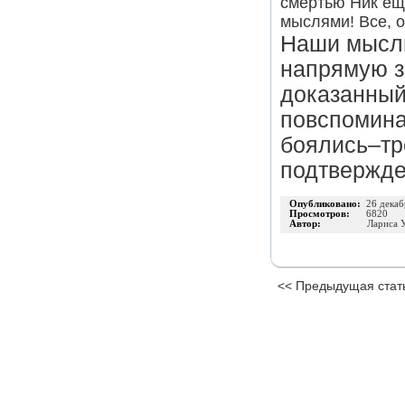
смертью Ник ещ
мыслями! Все, о
Наши мысли
напрямую з
доказанный
повспомина
боялись–тр
подтвержден
Опубликовано:
26 декаб
Просмотров:
6820
Автор:
Лариса 
<< Предыдущая стат