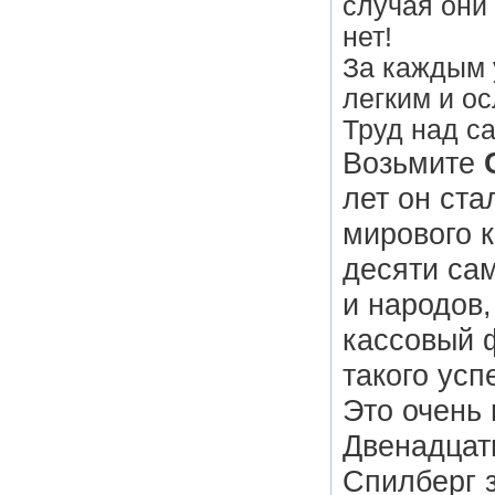
случая они 
нет!
За каждым 
легким и ос
Труд над с
Возьмите
лет он ст
мирового 
десяти са
и народов
кассовый ф
такого ус
Это очень 
Двенадцат
Спилберг 