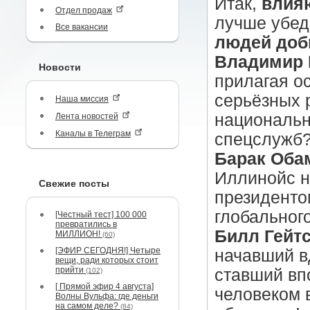
Итак,
влия
Отдел продаж
лучше убед
Все вакансии
людей доб
Владимир 
Новости
прилагая о
серьёзных 
Наша миссия
национальн
Лента новостей
Каналы в Телеграм
спецслужб
Барак Оба
Иллинойс н
Свежие посты
президенто
глобальног
[Честный тест] 100 000
превратились в
Билл Гейтс
МИЛЛИОН!
(60)
[ЭФИР СЕГОДНЯ!] Четыре
начавший в
вещи, ради которых стоит
прийти
ставший вп
(102)
[ Прямой эфир 4 августа]
человеком в
Волны Вульфа: где деньги
на самом деле?
(84)