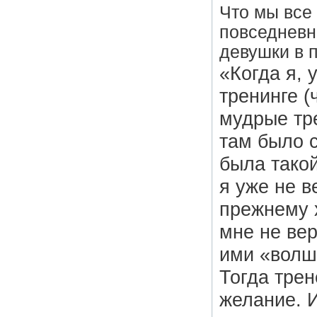
Что мы все 
повседневн
девушки в 
«Когда я, 
тренинге (
мудрые тр
там было с
была тако
я уже не в
прежнему х
мне не ве
ими «волш
Тогда трен
желание. И