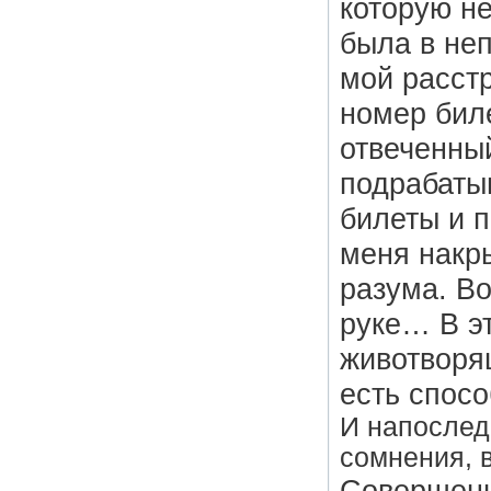
которую не
была в не
мой расстр
номер бил
отвеченный
подрабатыв
билеты и п
меня накр
разума. Во
руке… В эт
животворящ
есть спосо
И напослед
сомнения, 
Совершенн