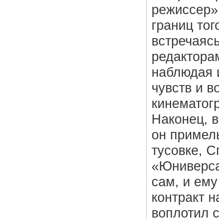
режиссер».
границ тог
встречаяс
редакторам
наблюдая и
чувств и в
кинематог
Наконец, в
он примель
тусовке, С
«Юниверса
сам, и ем
контракт н
воплотил с