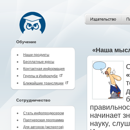
Обучение
«Наша мысл
Наши продукты
Бесплатные курсы
С
Контактная информация
Группы в Инфоклубе
т
Ближайшие трансляции
д
б
Сотрудничество
правильност
Стать инфопродюсером
начинает з
Партнерская программа
науку, слу
Для авторов (экспертов)