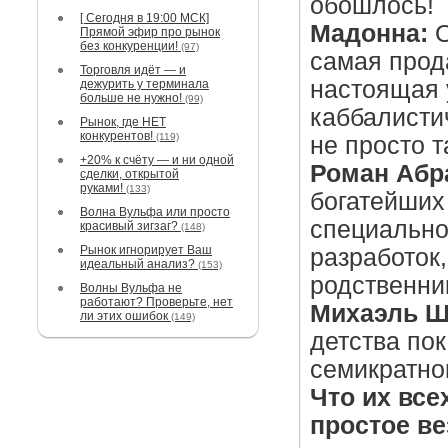
обошлось!
[ Сегодня в 19:00 МСК]
Мадонна:
О
Прямой эфир про рынок
без конкуренции!
(97)
самая прод
Торговля идёт — и
настоящая 
дежурить у терминала
больше не нужно!
(99)
каббалисти
Рынок, где НЕТ
конкурентов!
(119)
не просто т
+20% к счёту — и ни одной
Роман Абр
сделки, открытой
руками!
(133)
богатейших
Волна Вульфа или просто
специально
красивый зигзаг?
(148)
Рынок игнорирует Ваш
разработок,
идеальный анализ?
(153)
родственни
Волны Вульфа не
работают? Проверьте, нет
Михаэль Ш
ли этих ошибок
(149)
детства пок
семикратно
Что их все
простое в