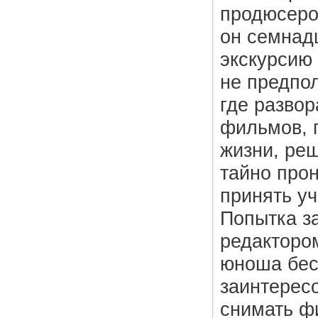
продюсеро
он семнад
экскурсию
не предпо
где развор
фильмов, 
жизни, ре
тайно про
принять у
Попытка з
редакторо
юноша бес
заинтересо
снимать ф