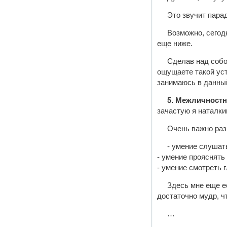
Это звучит пара
Возможно, сегод
еще ниже.
Сделав над собо
ощущаете такой уст
занимаюсь в данный
5. Межличност
зачастую я наталк
Очень важно ра
- умение слушать
- умение прояснять
- умение смотреть 
Здесь мне еще ес
достаточно мудр, ч
…