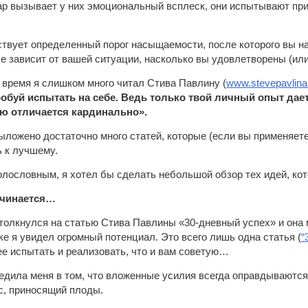
ар вызывает у них эмоциональный всплеск, они испытывают при
твует определенный порог насыщаемости, после которого вы нач
се зависит от вашей ситуации, насколько вы удовлетворены (
е время я слишком много читал Стива Павлину (
www.stevepavlin
робуй испытать на себе. Ведь только твой личный опыт дает
ую отличается кардинально».
ыложено достаточно много статей, которые (если вы применяете
 к лучшему.
олословным, я хотел бы сделать небольшой обзор тех идей, кот
ачинается…
толкнулся на статью Стива Павлины «30-дневный успех» и она м
е я увидел огромный потенциал. Это всего лишь одна статья (
“
ее испытать и реализовать, что и вам советую…
едила меня в том, что вложенные усилия всегда оправдываются 
с, приносящий плоды.