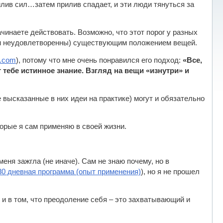
лив сил…затем прилив спадает, и эти люди тянуться за
инаете действовать. Возможно, что этот порог у разных
или неудовлетворенны) существующим положением вещей.
a.com
), потому что мне очень понравился его подход:
«Все,
 тебе истинное знание. Взгляд на вещи «изнутри» и
 высказанные в них идеи на практике) могут и обязательно
орые я сам применяю в своей жизни.
еня зажгла (не иначе). Сам не знаю почему, но в
30 дневная программа (опыт применения)
), но я не прошел
и в том, что преодоление себя – это захватывающий и