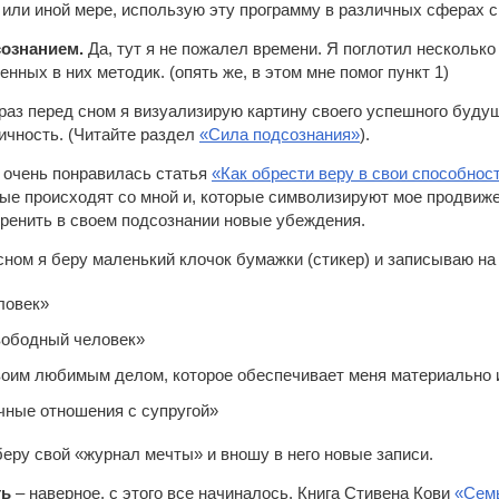
й или иной мере, использую эту программу в различных сферах с
сознанием.
Да, тут я не пожалел времени. Я поглотил несколько
нных в них методик. (опять же, в этом мне помог пункт 1)
раз перед сном я визуализирую картину своего успешного буд
ичность. (Читайте раздел
«Сила подсознания»
).
е очень понравилась статья
«Как обрести веру в свои способнос
рые происходят со мной и, которые символизируют мое продвижен
оренить в своем подсознании новые убеждения.
сном я беру маленький клочок бумажки (стикер) и записываю на
ловек»
вободный человек»
оим любимым делом, которое обеспечивает меня материально 
чные отношения с супругой»
беру свой «журнал мечты» и вношу в него новые записи.
ть
– наверное, с этого все начиналось. Книга Стивена Кови
«Сем