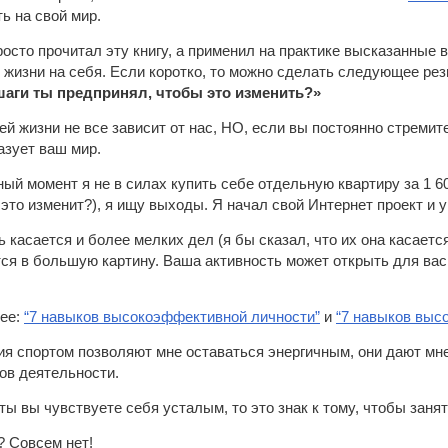
ь на свой мир.
росто прочитал эту книгу, а применил на практике высказанные 
 жизни на себя. Если коротко, то можно сделать следующее ре
 шаги ты предпринял, чтобы это изменить?»
й жизни не все зависит от нас, НО, если вы постоянно стремите
азует ваш мир.
ый момент я не в силах купить себе отдельную квартиру за 1 600
 это изменит?), я ищу выходы. Я начал свой Интернет проект и 
 касается и более мелких дел (я бы сказал, что их она касаетс
ся в большую картину. Ваша активность может открыть для вас
нее:
“7 навыков высокоэффективной личности”
и
“7 навыков выс
ия спортом позволяют мне оставаться энергичным, они дают мне
ов деятельности.
ы вы чувствуете себя усталым, то это знак к тому, чтобы заня
? Совсем нет!