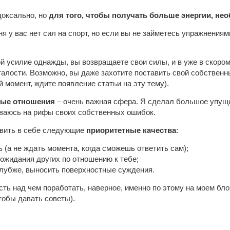
доксально, но
для того, чтобы получать больше энергии, не
ня у вас нет сил на спорт, но если вы не займетесь упражнени
й усилие однажды, вы возвращаете свои силы, и в уже в скором
алости. Возможно, вы даже захотите поставить свой собственны
 момент, ждите появление статьи на эту тему).
ные отношения
– очень важная сфера. Я сделал большое упущен
иваюсь на рифы своих собственных ошибок.
звить в себе следующие
приоритетные качества
:
 (а не ждать момента, когда сможешь ответить сам);
 ожидания других по отношению к тебе;
глубже, выносить поверхностные суждения.
ть над чем поработать, наверное, именно по этому на моем блог
тобы давать советы).