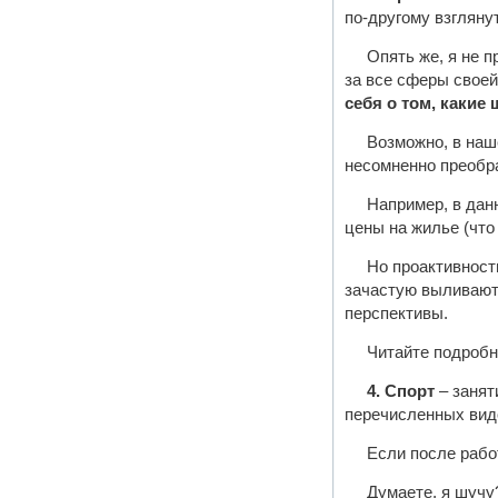
по-другому взглянут
Опять же, я не п
за все сферы своей
себя о том, какие
Возможно, в наше
несомненно преобр
Например, в данн
цены на жилье (что
Но проактивность
зачастую выливают
перспективы.
Читайте подроб
4. Спорт
– занят
перечисленных вид
Если после работ
Думаете, я шучу