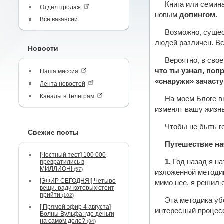
Книга или семин
Отдел продаж
новым
допингом
.
Все вакансии
Возможно, сущес
людей различен. В
Новости
Вероятно, в сво
что ты узнал, поп
Наша миссия
«снаружи» зачаст
Лента новостей
Каналы в Телеграм
На моем Блоге в
изменят вашу жизнь
Чтобы не быть г
Свежие посты
Путешествие н
[Честный тест] 100 000
1.
Год назад я на
превратились в
МИЛЛИОН!
(57)
изложенной методик
[ЭФИР СЕГОДНЯ!] Четыре
мимо нее, я решил 
вещи, ради которых стоит
прийти
(102)
Эта методика уб
[ Прямой эфир 4 августа]
интересный процес
Волны Вульфа: где деньги
на самом деле?
(84)