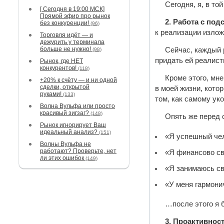
Сегодня, я, в то
[ Сегодня в 19:00 МСК]
Прямой эфир про рынок
2. Работа с под
без конкуренции!
(96)
к реализации изложе
Торговля идёт — и
дежурить у терминала
больше не нужно!
Сейчас, каждый 
(98)
придать ей реалист
Рынок, где НЕТ
конкурентов!
(118)
Кроме этого, мн
+20% к счёту — и ни одной
сделки, открытой
в моей жизни, кото
руками!
(133)
том, как самому ук
Волна Вульфа или просто
красивый зигзаг?
(148)
Опять же перед 
Рынок игнорирует Ваш
идеальный анализ?
(151)
«Я успешный че
Волны Вульфа не
работают? Проверьте, нет
«Я финансово с
ли этих ошибок
(149)
«Я занимаюсь св
«У меня гармони
…после этого я 
3. Проактивнос