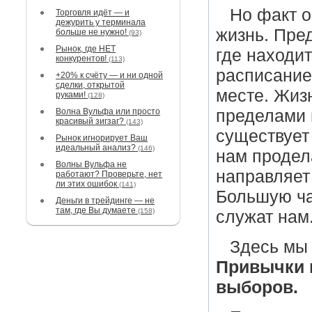
Но факт 
Торговля идёт — и
дежурить у терминала
жизнь. Пред
больше не нужно!
(93)
Рынок, где НЕТ
где находит
конкурентов!
(113)
расписание
+20% к счёту — и ни одной
сделки, открытой
месте. Жиз
руками!
(128)
Волна Вульфа или просто
пределами 
красивый зигзаг?
(143)
существует
Рынок игнорирует Ваш
идеальный анализ?
(146)
нам продел
Волны Вульфа не
направляет
работают? Проверьте, нет
ли этих ошибок
(141)
Большую ча
Деньги в трейдинге — не
там, где Вы думаете
(158)
служат нам
Здесь мы
Привычки 
выборов.