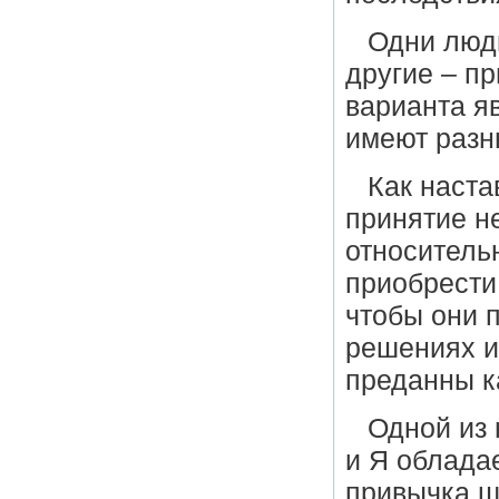
Одни люди
другие – п
варианта я
имеют разн
Как наста
принятие н
относительн
приобрести
чтобы они п
решениях и
преданны к
Одной из 
и Я облада
привычка ш