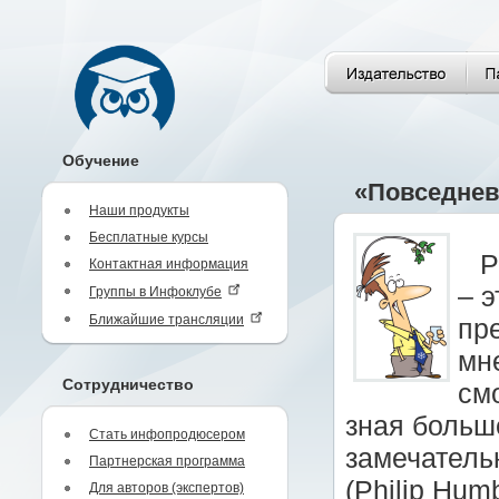
Обучение
«Повседнев
Наши продукты
Бесплатные курсы
Р
Контактная информация
– 
Группы в Инфоклубе
Ближайшие трансляции
пр
мн
Сотрудничество
см
зная больш
Стать инфопродюсером
замечатель
Партнерская программа
(Philip Hu
Для авторов (экспертов)