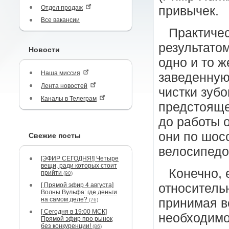
Отдел продаж
привычек.
Все вакансии
Практичес
результато
Новости
одно и то 
Наша миссия
заведенную
Лента новостей
чистки зубо
Каналы в Телеграм
предстояще
до работы 
они по шос
Свежие посты
велосипедо
[ЭФИР СЕГОДНЯ!] Четыре
вещи, ради которых стоит
Конечно, 
прийти
(90)
[ Прямой эфир 4 августа]
относительн
Волны Вульфа: где деньги
на самом деле?
принимая в
(76)
[ Сегодня в 19:00 МСК]
необходимо
Прямой эфир про рынок
без конкуренции!
(86)