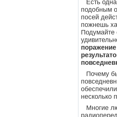
Есть одна
подобным о
посей дейс
пожнешь ха
Подумайте 
удивительн
поражение
результат
повседнев
Почему бы
повседневн
обеспечили
несколько 
Многие л
радиоперед