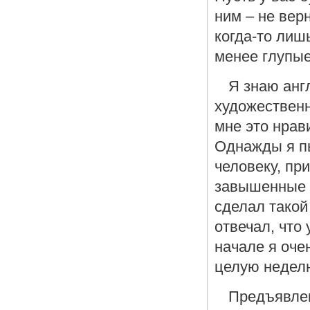
ним – не вер
когда-то лиш
менее глупые
Я знаю анг
художественн
мне это нрав
Однажды я пы
человеку, пр
завышенные т
сделал такой
отвечал, что
начале я оче
целую неделю
Предъявлен