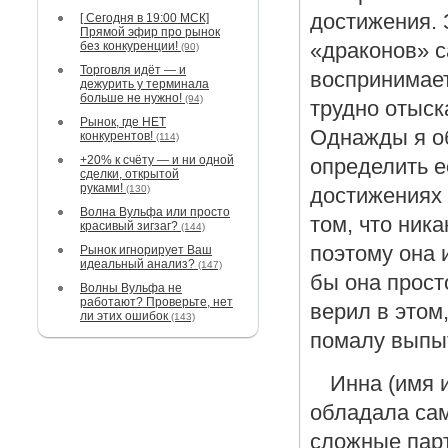
достижения. 
[ Сегодня в 19:00 МСК]
Прямой эфир про рынок
«драконов» с
без конкуренции!
(90)
Торговля идёт — и
воспринимает
дежурить у терминала
больше не нужно!
(94)
трудно отыск
Рынок, где НЕТ
Однажды я о
конкурентов!
(114)
+20% к счёту — и ни одной
определить е
сделки, открытой
руками!
(130)
достижениях 
Волна Вульфа или просто
том, что ника
красивый зигзаг?
(144)
поэтому она 
Рынок игнорирует Ваш
идеальный анализ?
(147)
бы она прост
Волны Вульфа не
работают? Проверьте, нет
верил в этом
ли этих ошибок
(143)
помалу выпы
Инна (имя 
обладала са
сложные парт