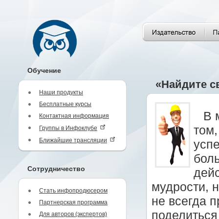
Обучение
«Найдите св
Наши продукты
Бесплатные курсы
В 
Контактная информация
том,
Группы в Инфоклубе
Ближайшие трансляции
успе
боль
Сотрудничество
дей
мудрости, 
Стать инфопродюсером
не всегда 
Партнерская программа
поделиться
Для авторов (экспертов)