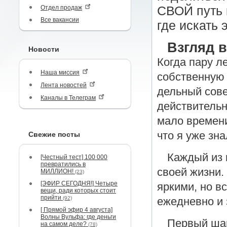
Отдел продаж
СВОЙ путь к
Все вакансии
где искать э
Взгляд в
Новости
Когда пару л
Наша миссия
собственную 
Лента новостей
дельный совет
Каналы в Телеграм
действительн
мало времени
что я уже зн
Свежие посты
Каждый из 
[Честный тест] 100 000
превратились в
своей жизни.
МИЛЛИОН!
(23)
[ЭФИР СЕГОДНЯ!] Четыре
яркими, но в
вещи, ради которых стоит
прийти
(92)
ежедневно и 
[ Прямой эфир 4 августа]
Волны Вульфа: где деньги
Первый шаг
на самом деле?
(78)