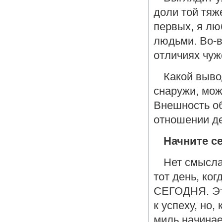
доли той тяж
первых, я лю
людьми. Во-в
отличиях чуж
Какой выво
снаружи, мож
Внешность об
отношении де
Начните с
Нет смысла
тот день, ко
СЕГОДНЯ. Эт
к успеху, но,
миль начинае