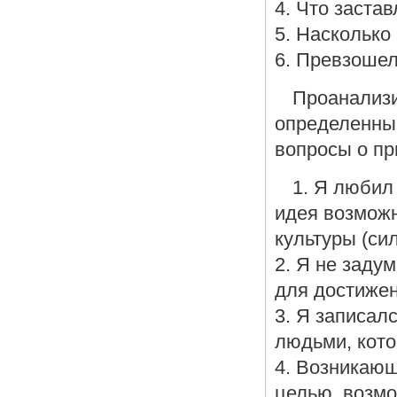
4. Что заста
5. Наскольк
6. Превзошел
Проанализи
определенным
вопросы о пр
1. Я любил
идея возможн
культуры (си
2. Я не заду
для достижен
3. Я записал
людьми, кото
4. Возникающ
целью, возмо