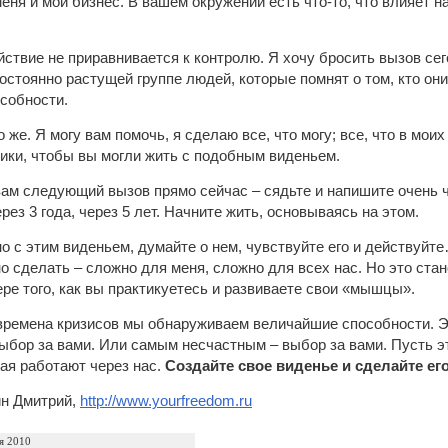
еня и мой бизнес. В вашем окружении есть что-то, что влияет н
йствие не приравнивается к контролю. Я хочу бросить вызов сег
остоянно растущей группе людей, которые помнят о том, кто они;
собности.
 же. Я могу вам помочь, я сделаю все, что могу; все, что в мо
ики, чтобы вы могли жить с подобным виденьем.
вам следующий вызов прямо сейчас – сядьте и напишите очень че
ез 3 года, через 5 лет. Начните жить, основываясь на этом.
 с этим виденьем, думайте о нем, чувствуйте его и действуйте… 
но сделать – сложно для меня, сложно для всех нас. Но это ста
ере того, как вы практикуетесь и развиваете свои «мышцы».
времена кризисов мы обнаруживаем величайшие способности. 
ыбор за вами. Или самым несчастным – выбор за вами. Пусть э
ная работают через нас.
Создайте свое виденье и сделайте ег
н Дмитрий,
http://www.yourfreedom.ru
я 2010