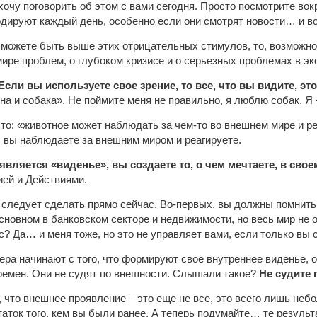
хочу поговорить об этом с вами сегодня. Просто посмотрите вок
дируют каждый день, особенно если они смотрят новости… и воз
 можете быть выше этих отрицательных стимулов, то, возможно, 
мире проблем, о глубоком кризисе и о серьезных проблемах в эк
Если вы используете свое зрение, то все, что вы видите, э
бна и собака». Не поймите меня не правильно, я люблю собак. Я
что: «животное может наблюдать за чем-то во внешнем мире и ре
, вы наблюдаете за внешним миром и реагируете.
является «виденье», вы создаете то, о чем мечтаете, в сво
ией и Действиями.
м следует сделать прямо сейчас. Во-первых, вы должны помнить
сновном в банковском секторе и недвижимости, но весь мир не 
с? Да… и меня тоже, но это не управляет вами, если только вы 
ра начинают с того, что формируют свое внутреннее виденье, он
ремен. Они не судят по внешности. Слышали такое?
Не судите 
 что внешнее проявление – это еще не все, это всего лишь небо
таток того, кем вы были ранее. А теперь подумайте… те резуль