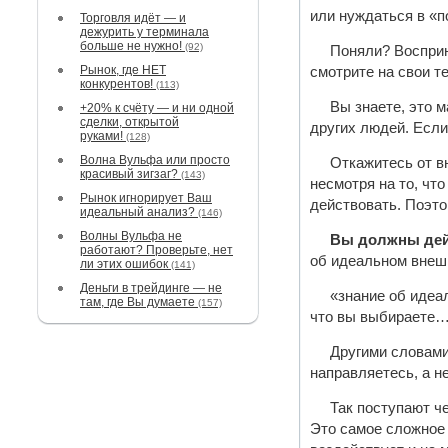
или нуждаться в «п
Торговля идёт — и
дежурить у терминала
больше не нужно!
(92)
Поняли? Восприн
Рынок, где НЕТ
смотрите на свои т
конкурентов!
(113)
Вы знаете, это 
+20% к счёту — и ни одной
сделки, открытой
других людей. Есл
руками!
(128)
Волна Вульфа или просто
Откажитесь от вн
красивый зигзаг?
(143)
несмотря на то, чт
Рынок игнорирует Ваш
действовать. Поэто
идеальный анализ?
(146)
Волны Вульфа не
Вы должны дей
работают? Проверьте, нет
об идеальном внеш
ли этих ошибок
(141)
Деньги в трейдинге — не
«знание об идеа
там, где Вы думаете
(157)
что вы выбираете… 
Другими словам
направляетесь, а не
Так поступают че
Это самое сложное и