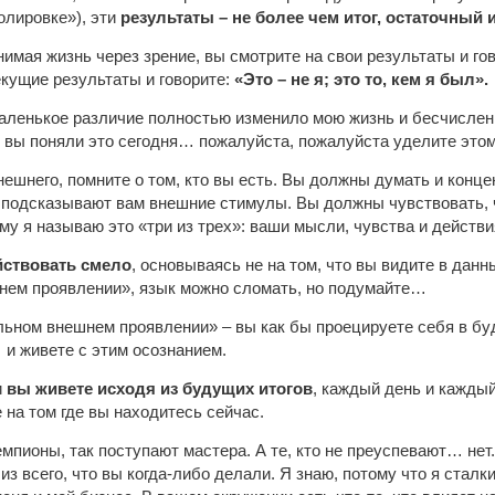
олировке»), эти
результаты – не более чем итог, остаточный
имая жизнь через зрение, вы смотрите на свои результаты и гов
екущие результаты и говорите:
«Это – не я; это то, кем я был».
маленькое различие полностью изменило мою жизнь и бесчислен
и вы поняли это сегодня… пожалуйста, пожалуйста уделите это
ешнего, помните о том, кто вы есть. Вы должны думать и концен
о подсказывают вам внешние стимулы. Вы должны чувствовать, 
му я называю это «три из трех»: ваши мысли, чувства и действи
ствовать смело
, основываясь не на том, что вы видите в данн
нем проявлении», язык можно сломать, но подумайте…
льном внешнем проявлении» – вы как бы проецируете себя в бу
и живете с этим осознанием.
и
вы живете исходя из будущих итогов
, каждый день и кажды
 на том где вы находитесь сейчас.
мпионы, так поступают мастера. А те, кто не преуспевают… нет.
з всего, что вы когда-либо делали. Я знаю, потому что я сталки