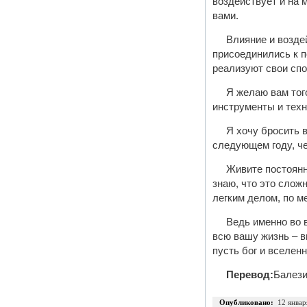
воздействует и на м
вами.
Влияние и возде
присоединились к п
реализуют свои спо
Я желаю вам того
инструменты и техн
Я хочу бросить 
следующем году, чер
Живите постоянно
знаю, что это слож
легким делом, по м
Ведь именно во 
всю вашу жизнь – в
пусть бог и вселен
Перевод:
Балези
Опубликовано:
12 январ