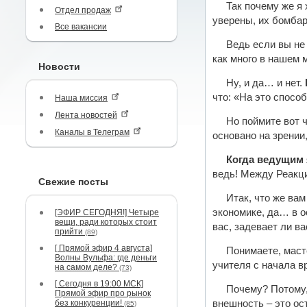
Так почему же я 
Отдел продаж
уверены, их бомбар
Все вакансии
Ведь если вы не
как много в нашем 
Новости
Ну, и да… и нет.
что: «На это спосо
Наша миссия
Лента новостей
Но поймите вот 
Каналы в Телеграм
основано на зрении
Когда ведущим 
ведь! Между Реакц
Свежие посты
Итак, что же ва
экономике, да… в о
[ЭФИР СЕГОДНЯ!] Четыре
вещи, ради которых стоит
вас, задевает ли ва
прийти
(89)
[ Прямой эфир 4 августа]
Понимаете, масте
Волны Вульфа: где деньги
учителя с начала в
на самом деле?
(73)
[ Сегодня в 19:00 МСК]
Почему? Потому,
Прямой эфир про рынок
без конкуренции!
внешность – это ос
(85)