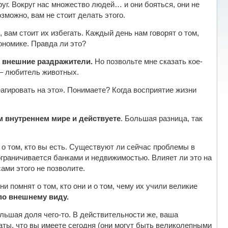
руг. Вокруг нас множество людей… и они бояться, они не
можно, вам не стоит делать этого.
вам стоит их избегать. Каждый день нам говорят о том,
ономике. Правда ли это?
то внешние раздражители.
Но позвольте мне сказать кое-
 – любитель животных.
агировать на это». Понимаете? Когда восприятие жизни
ем внутреннем мире и действуете
. Большая разница, так
 о том, кто вы есть. Существуют ли сейчас проблемы в
ограничивается банками и недвижимостью. Влияет ли это на
сами этого не позволите.
и помнят о том, кто они и о том, чему их учили великие
по внешнему виду.
льшая доля чего-то. В действительности же, ваша
таты, что вы имеете сегодня (они могут быть великолепными