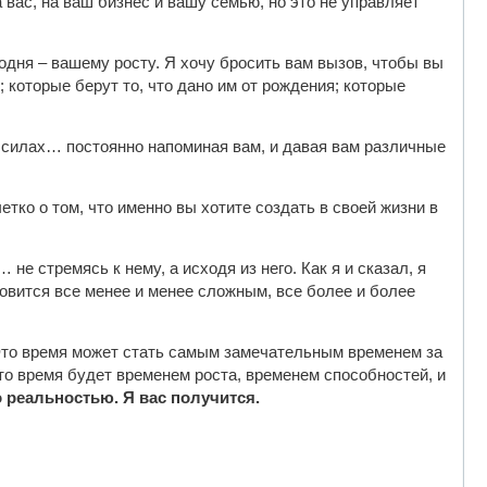
а вас, на ваш бизнес и вашу семью, но это не управляет
одня – вашему росту. Я хочу бросить вам вызов, чтобы вы
 которые берут то, что дано им от рождения; которые
их силах… постоянно напоминая вам, и давая вам различные
тко о том, что именно вы хотите создать в своей жизни в
не стремясь к нему, а исходя из него. Как я и сказал, я
новится все менее и менее сложным, все более и более
Это время может стать самым замечательным временем за
то время будет временем роста, временем способностей, и
о реальностью. Я вас получится.