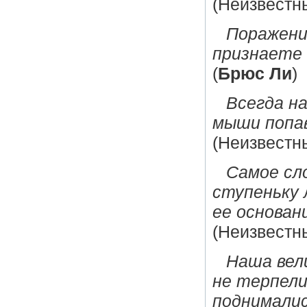
(Неизвестн
Поражение
признаете 
(
Брюс Ли
)
Всегда н
мыши попав
(Неизвестн
Самое сл
ступеньку 
ее основан
(Неизвестн
Наша вел
не терпели
поднималис