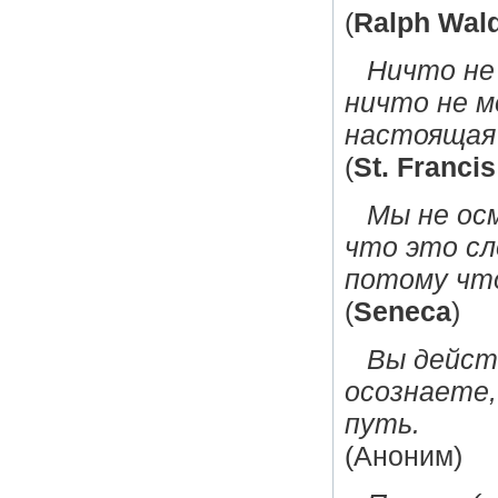
(
Ralph Wal
Ничто не
ничто не м
настоящая 
(
St. Franci
Мы не ос
что это сл
потому что
(
Seneca
)
Вы дейст
осознаете,
путь.
(Аноним)