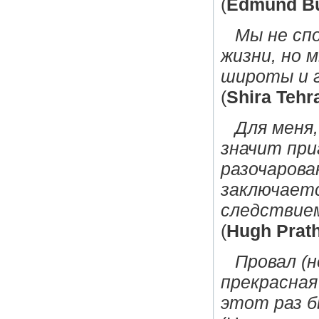
(
Edmund B
Мы не сп
жизни, но 
широты и 
(
Shira Tehr
Для меня
значит при
разочарова
заключаетс
следствие
(
Hugh Prat
Провал (н
прекрасная
этот раз б