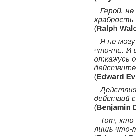
Герой, не
храбрость 
(
Ralph Wal
Я не могу
что-то. И 
откажусь о
действител
(
Edward Eve
Действия 
действий с
(
Benjamin D
Тот, кто 
лишь что-т