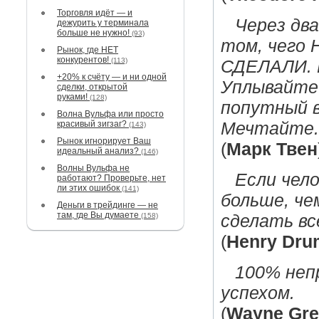
Торговля идёт — и
Через дв
дежурить у терминала
больше не нужно!
(93)
том, чего 
Рынок, где НЕТ
конкурентов!
(113)
СДЕЛАЛИ. 
+20% к счёту — и ни одной
Уплывайте 
сделки, открытой
руками!
(128)
попутный в
Волна Вульфа или просто
красивый зигзаг?
Мечтайте.
(143)
Рынок игнорирует Ваш
(
Марк Твен
идеальный анализ?
(146)
Волны Вульфа не
Если чел
работают? Проверьте, нет
ли этих ошибок
(141)
больше, че
Деньги в трейдинге — не
там, где Вы думаете
(158)
сделать вс
(
Henry Dr
100% неп
успехом.
(
Wayne Gre