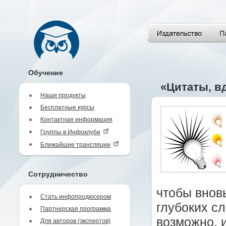
Обучение
«Цитаты, в
Наши продукты
Бесплатные курсы
Контактная информация
Группы в Инфоклубе
Ближайшие трансляции
Сотрудничество
чтобы внов
Стать инфопродюсером
глубоких сл
Партнерская программа
возможно, 
Для авторов (экспертов)