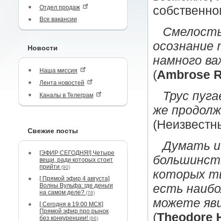
Отдел продаж
собственно
Все вакансии
Смелость
осознание 
Новости
намного ва
Наша миссия
(
Ambrose 
Лента новостей
Трус пуга
Каналы в Телеграм
же продол
(Неизвестн
Свежие посты
Думать и
[ЭФИР СЕГОДНЯ!] Четыре
большинств
вещи, ради которых стоит
прийти
(90)
которых ты
[ Прямой эфир 4 августа]
Волны Вульфа: где деньги
есть наибо
на самом деле?
(76)
можете яв
[ Сегодня в 19:00 МСК]
Прямой эфир про рынок
(
Theodore H
без конкуренции!
(86)