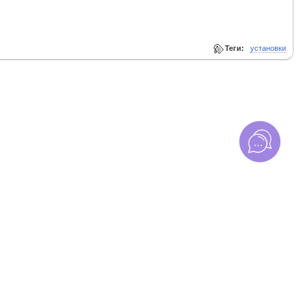
Теги:
установки
циальности
. Торговля на бирже сопряжена с рисками. Убедитесь, что