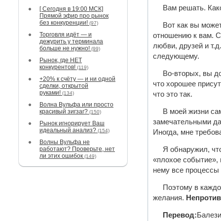
Вам решать. Како
[ Сегодня в 19:00 МСК]
Прямой эфир про рынок
без конкуренции!
(97)
Вот как вы може
Торговля идёт — и
отношению к вам. С
дежурить у терминала
любви, друзей и т.д
больше не нужно!
(99)
следующему.
Рынок, где НЕТ
конкурентов!
(119)
Во-вторых, вы д
+20% к счёту — и ни одной
что хорошее присут
сделки, открытой
руками!
(134)
что это так.
Волна Вульфа или просто
В моей жизни са
красивый зигзаг?
(150)
замечательными дар
Рынок игнорирует Ваш
идеальный анализ?
(154)
Иногда, мне требова
Волны Вульфа не
работают? Проверьте, нет
Я обнаружил, чт
ли этих ошибок
(149)
«плохое событие», 
нему все процессы 
Поэтому в каждо
желания.
Непротив
Перевод:
Балези