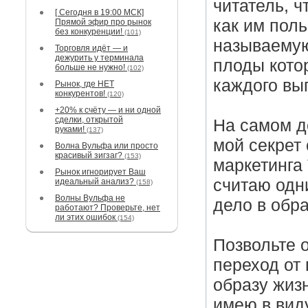
читатель, ч
[ Сегодня в 19:00 МСК]
как им поль
Прямой эфир про рынок
без конкуренции!
(101)
называемую
Торговля идёт — и
дежурить у терминала
плоды кото
больше не нужно!
(102)
каждого вып
Рынок, где НЕТ
конкурентов!
(120)
+20% к счёту — и ни одной
сделки, открытой
На самом д
руками!
(137)
мой секрет
Волна Вульфа или просто
красивый зигзаг?
(153)
маркетинга 
Рынок игнорирует Ваш
считаю одни
идеальный анализ?
(158)
Волны Вульфа не
дело в обра
работают? Проверьте, нет
ли этих ошибок
(154)
Позвольте о
переход от
образу жизн
имею в вид