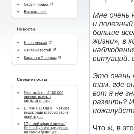
Отдел продаж
Все вакансии
Мне очень
и полезный
Новости
больше все
жизни», в 
Наша миссия
наблюдения
Лента новостей
ситуаций, 
Каналы в Телеграм
Это очень 
Свежие посты
там, где он
вот я не з
[Честный тест] 100 000
превратились в
развить? И
МИЛЛИОН!
(90)
[ЭФИР СЕГОДНЯ!] Четыре
пожалуйста
вещи, ради которых стоит
прийти
(109)
[ Прямой эфир 4 августа]
Что ж, в эт
Волны Вульфа: где деньги
на самом деле?
(93)