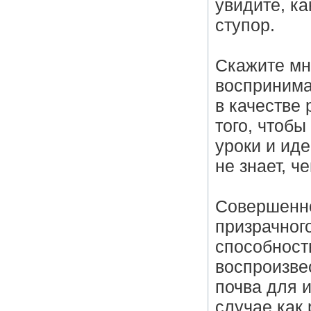
увидите, ка
ступор.
Скажите мне
воспринима
в качестве
того, чтоб
уроки и иде
не знает, ч
Совершенно
призрачног
способност
воспроизве
почва для 
случае как 