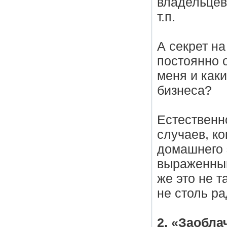
владельцев
т.п.
А секрет на
постоянно о
меня и каки
бизнеса?
Естественн
случаев, к
домашнего 
выраженным
же это не т
не столь ра
2. «Заобла