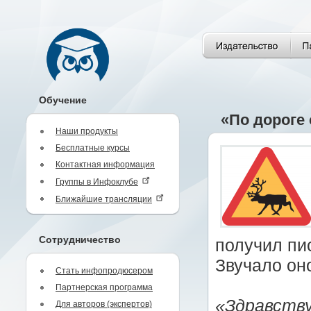
Обучение
«По дороге 
Наши продукты
Бесплатные курсы
Контактная информация
Группы в Инфоклубе
Ближайшие трансляции
Сотрудничество
получил пи
Звучало он
Стать инфопродюсером
Партнерская программа
«Здравству
Для авторов (экспертов)