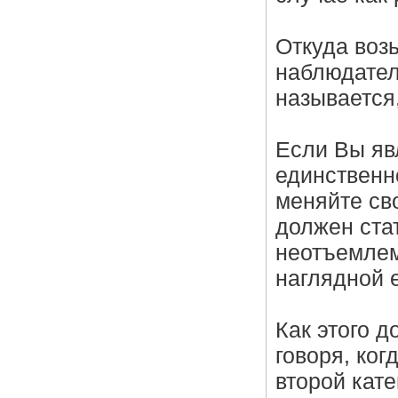
Откуда воз
наблюдател
называется
Если Вы яв
единственн
меняйте св
должен ста
неотъемлем
наглядной е
Как этого д
говоря, ког
второй кат