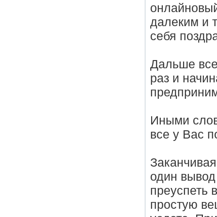
онлайновый
далеким и 
себя поздра
Дальше все
раз и начи
предприним
Иными слов
все у Вас п
Заканчивая
один вывод 
преуспеть 
простую ве