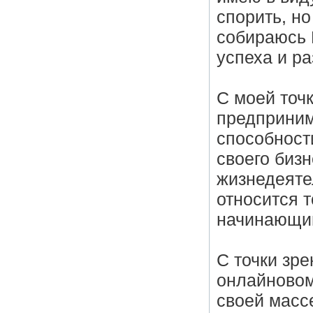
спорить, но
собираюсь 
успеха и р
С моей точк
предприним
способност
своего биз
жизнедеятел
относится 
начинающий 
С точки зр
онлайновом
своей масс