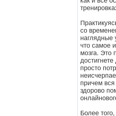
как и все 
тренировка
Практикуясь
со временем
наглядные 
что самое 
мозга. Это
достигнете 
просто пот
неисчерпае
причем вся
здорово по
онлайновог
Более того,