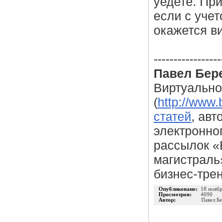
уедете. Пр
если с уче
окажется в
-----------------
Павел Бер
Виртуально
(
http://www.
статей
, ав
электронно
рассылок «
магистраль
бизнес-трен
Опубликовано:
18 нояб
Просмотров:
4090
Автор:
Павел Б