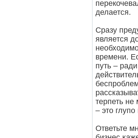
перекочевал
делается.
Сразу пред
является д
необходимо
времени. Е
путь – ради
действител
беспроблем
рассказыва
терпеть не
– это глупо
Ответьте м
бизнес каж