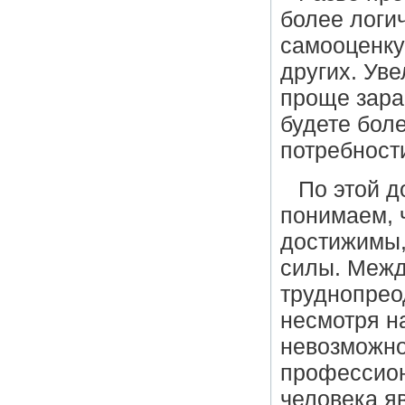
более логи
самооценку
других. Уве
проще зара
будете бол
потребност
По этой д
понимаем, 
достижимы,
силы. Межд
труднопрео
несмотря н
невозможно
профессион
человека яв