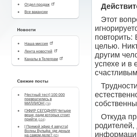
Действит
Отдел продаж
Все вакансии
Этот вопр
игнорирует
Новости
повторить:
Наша миссия
целью. Ник
Лента новостей
другим чел
Каналы в Телеграм
успехе и в 
счастливым
Свежие посты
Трудности
естественн
[Честный тест] 100 000
превратились в
собственны
МИЛЛИОН!
(78)
[ЭФИР СЕГОДНЯ!] Четыре
Откуда пр
вещи, ради которых стоит
прийти
(104)
родителей,
[ Прямой эфир 4 августа]
Волны Вульфа: где деньги
информации
на самом деле?
(85)