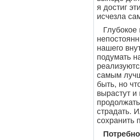
я достиг эт
исчезла са
Глубокое 
непостоянн
нашего вну
подумать на
реализуютс
самым лучш
быть, но чт
вырастут и 
продолжать
страдать. И
сохранить п
Потребно