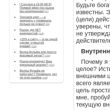
Будьте бога
[ Сегодня в 19:00 МСК]
Прямой эфир про рынок
известны. 
без конкуренции!
(97)
Торговля идёт — и
(цели) дей
дежурить у терминала
больше не нужно!
(99)
уверены, ч
Рынок, где НЕТ
не утвержд
конкурентов!
(119)
действител
+20% к счёту — и ни одной
сделки, открытой
руками!
(134)
Внутренн
Волна Вульфа или просто
красивый зигзаг?
(149)
Почему я 
Рынок игнорирует Ваш
идеальный анализ?
(154)
целое? Исти
Волны Вульфа не
работают? Проверьте, нет
внешними ц
ли этих ошибок
(149)
всего явля
цель проста
мне, пробу
текущую вн