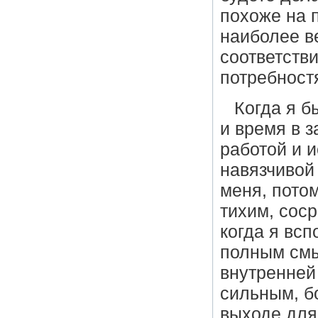
похоже на п
наиболее ве
соответств
потребност
Когда я б
и время в 
работой и 
навязчивой
меня, потом
тихим, сос
когда я всп
полным смы
внутренней
сильным, б
выходе для