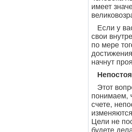
имеет значе
великовозра
Если у ва
свои внутр
по мере тог
достижения
начнут проя
Непостоя
Этот вопр
понимаем, 
счете, неп
изменяются
Цели не пос
будете дел