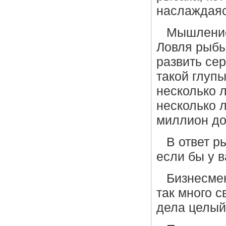
наслаждаяс
Мышление
Ловля рыбы
развить се
такой глуп
несколько л
несколько л
миллион до
В ответ р
если бы у 
Бизнесме
так много с
дела целый 