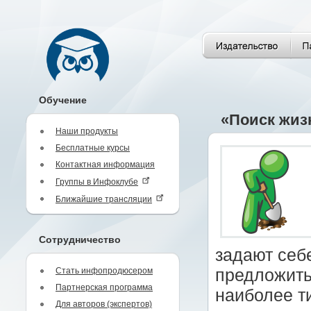
Обучение
«Поиск жиз
Наши продукты
Бесплатные курсы
Контактная информация
Группы в Инфоклубе
Ближайшие трансляции
Сотрудничество
задают себе
Стать инфопродюсером
предложить
Партнерская программа
наиболее т
Для авторов (экспертов)