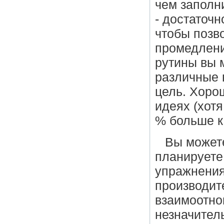
чем заполни
- достаточ
чтобы позв
промедлени
рутины вы 
различные 
цель. Хорош
идеях (хот
% больше к
Вы можете
планируете
упражнения
производит
взаимоотно
незначитель