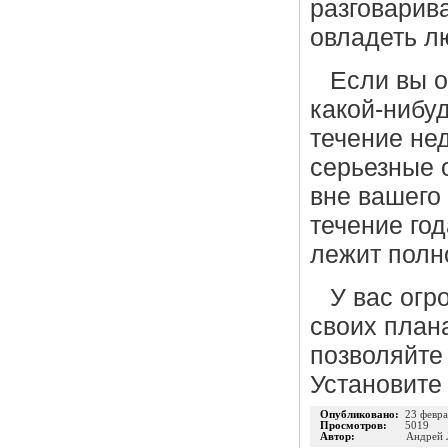
разговарив
овладеть л
Если вы о
какой-нибу
течение не
серьезные 
вне вашего
течение го
лежит полн
У вас огр
своих плана
позволяйте
Установите
Опубликовано:
23 февра
Просмотров:
5019
Автор:
Андрей 