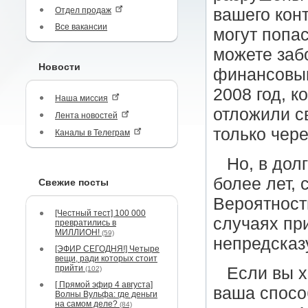
Отдел продаж
вашего кон
Все вакансии
могут попас
можете заб
Новости
финансовым
2008 год, к
Наша миссия
отложили с
Лента новостей
только чере
Каналы в Телеграм
Но, в дол
более лет, 
Свежие посты
Вероятност
[Честный тест] 100 000
случаях пр
превратились в
МИЛЛИОН!
(59)
непредсказ
[ЭФИР СЕГОДНЯ!] Четыре
вещи, ради которых стоит
прийти
Если вы х
(102)
[ Прямой эфир 4 августа]
ваша спосо
Волны Вульфа: где деньги
на самом деле?
(84)