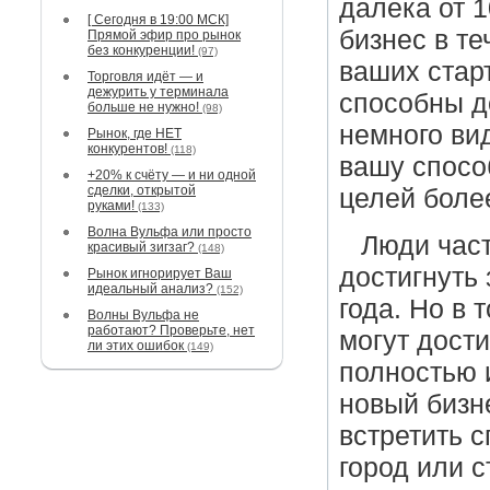
далека от 
[ Сегодня в 19:00 МСК]
бизнес в те
Прямой эфир про рынок
без конкуренции!
(97)
ваших старт
Торговля идёт — и
дежурить у терминала
способны до
больше не нужно!
(98)
немного ви
Рынок, где НЕТ
конкурентов!
(118)
вашу спосо
+20% к счёту — и ни одной
сделки, открытой
целей более
руками!
(133)
Волна Вульфа или просто
Люди част
красивый зигзаг?
(148)
достигнуть 
Рынок игнорирует Ваш
идеальный анализ?
(152)
года. Но в 
Волны Вульфа не
работают? Проверьте, нет
могут дости
ли этих ошибок
(149)
полностью 
новый бизн
встретить с
город или 