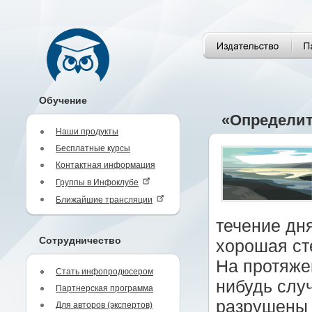
Обучение
«Определит
Наши продукты
Бесплатные курсы
Контактная информация
Группы в Инфоклубе
Ближайшие трансляции
течение дн
Сотрудничество
хорошая сте
На протяже
Стать инфопродюсером
нибудь слу
Партнерская программа
разрушены 
Для авторов (экспертов)