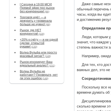
Даже самые незн
[ Сегодня в 19:00 МСК]
Прямой эфир про рынок
обычный перечень н
без конкуренции!
(96)
часы, когда вы еди
Торговля идёт — и
и достижению резул
дежурить у терминала
больше не нужно!
(98)
Определяем пр
Рынок, где НЕТ
конкурентов!
(118)
Люди, которым у
+20% к счёту — и ни одной
значит, что каждое
сделки, открытой
руками!
(133)
степень важности з
Волна Вульфа или просто
Например, ожидая
красивый зигзаг?
(148)
Рынок игнорирует Ваш
Для тех, кто до
идеальный анализ?
(151)
важных дел, это не
Волны Вульфа не
работают? Проверьте, нет
ли этих ошибок
Сосредотачивае
(149)
Поскольку все н
времени думать об 
Дисциплинирован
сколько времени эт