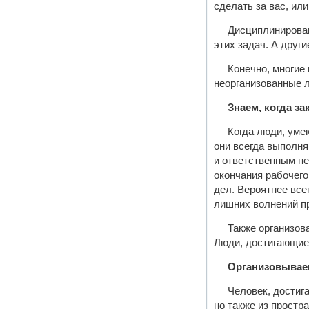
сделать за вас, ил
Дисциплинирован
этих задач. А друг
Конечно, многие 
неорганизованные 
Знаем, когда за
Когда люди, умею
они всегда выполня
и ответственным не
окончания рабочего
дел. Вероятнее все
лишних волнений пр
Также организов
Люди, достигающие 
Организовывае
Человек, достиг
но также из простра