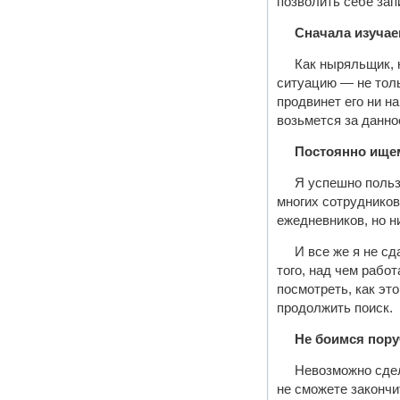
позволить себе зап
Сначала изучае
Как ныряльщик, 
ситуацию — не толь
продвинет его ни н
возьмется за данно
Постоянно ище
Я успешно пользу
многих сотрудников
ежедневников, но н
И все же я не с
того, над чем рабо
посмотреть, как эт
продолжить поиск.
Не боимся пору
Невозможно сдел
не сможете закончи