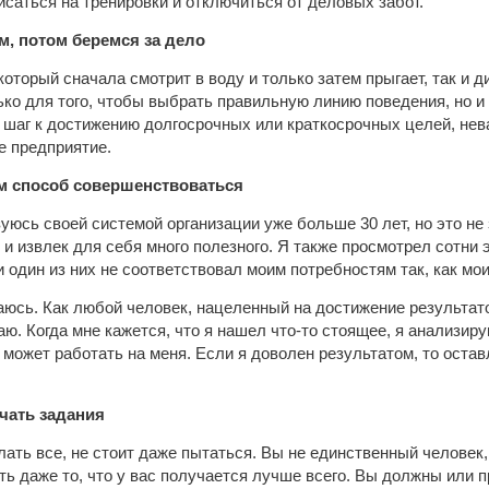
исаться на тренировки и отключиться от деловых забот.
м, потом беремся за дело
который сначала смотрит в воду и только затем прыгает, так и
ко для того, чтобы выбрать правильную линию поведения, но и дл
а шаг к достижению долгосрочных или краткосрочных целей, нев
е предприятие.
м способ совершенствоваться
юсь своей системой организации уже больше 30 лет, но это не з
 и извлек для себя много полезного. Я также просмотрел сотни 
и один из них не соответствовал моим потребностям так, как мои
даюсь. Как любой человек, нацеленный на достижение результат
таю. Когда мне кажется, что я нашел что-то стоящее, я анализир
о может работать на меня. Если я доволен результатом, то оста
чать задания
ать все, не стоит даже пытаться. Вы не единственный человек,
ть даже то, что у вас получается лучше всего. Вы должны или п