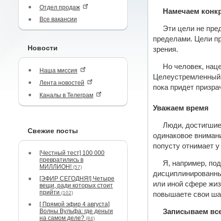
Отдел продаж
Намечаем конк
Все вакансии
Эти цели не пре
пределами. Цели пр
Новости
зрения.
Но человек, нац
Наша миссия
Целеустремленный ч
Лента новостей
пока придет призра
Каналы в Телеграм
Уважаем время
Люди, достигшие
Свежие посты
одинаковое внимани
попусту отнимает у
[Честный тест] 100 000
превратились в
Я, например, под
МИЛЛИОН!
(57)
дисциплинированны
[ЭФИР СЕГОДНЯ!] Четыре
или иной сфере жизн
вещи, ради которых стоит
прийти
(102)
повышаете свои ша
[ Прямой эфир 4 августа]
Волны Вульфа: где деньги
Записываем вс
на самом деле?
(84)