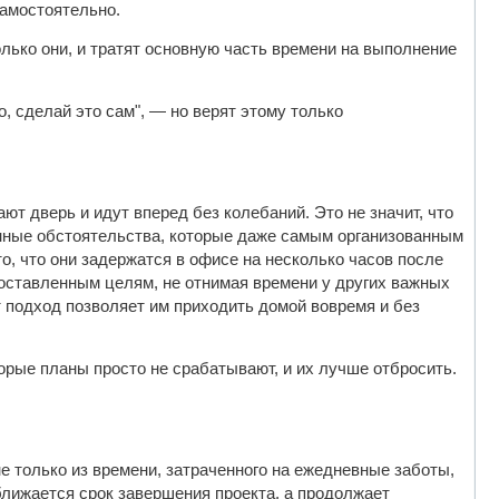
самостоятельно.
лько они, и тратят основную часть времени на выполнение
, сделай это сам", — но верят этому только
ют дверь и идут вперед без колебаний. Это не значит, что
енные обстоятельства, которые даже самым организованным
то, что они задержатся в офисе на несколько часов после
 поставленным целям, не отнимая времени у других важных
т подход позволяет им приходить домой вовремя и без
торые планы просто не срабатывают, и их лучше отбросить.
е только из времени, затраченного на ежедневные заботы,
риближается срок завершения проекта, а продолжает