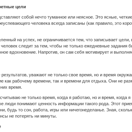
ретные цели
дставляют собой нечто туманное или неясное. Это ясные, четк
еуспевающего человека всегда записаны (как правило, это коро
еленный на успех, не ограничивается тем, что записывает цели,
еловек следит за тем, чтобы не только ежедневные задания бы
чное вдохновение. Напротив, он сам себя мотивирует и выполняе
 результатов, уважают не только свое время, но и время окру
е как рабочему времени, так и времени для отдыха. Они не раз
 них время.
считываю не только время, когда я работаю, но и время, когда 
е люди понимают ценность информации такого рода. Этот прие
и, будь то сон, работа, игры или ничегонеделанье. Зная, сколь
нсы не потерять ни минуты.
е