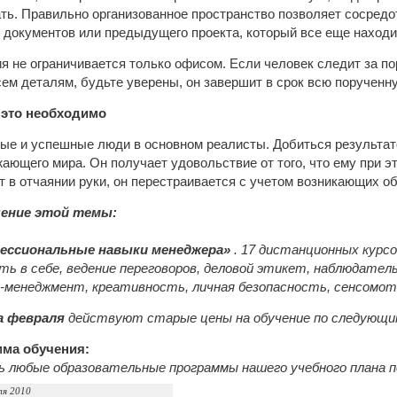
ть. Правильно организованное пространство позволяет сосредо
документов или предыдущего проекта, который все еще находи
ия не ограничивается только офисом. Если человек следит за по
ем деталям, будьте уверены, он завершит в срок всю порученн
а это необходимо
е и успешные люди в основном реалисты. Добиться результато
ающего мира. Он получает удовольствие от того, что ему при э
 в отчаянии руки, он перестраивается с учетом возникающих о
чение этой темы:
ессиональные навыки менеджера»
. 17 дистанционных курс
сть в себе, ведение переговоров, деловой этикет, наблюдател
-менеджмент, креативность, личная безопасность, сенсомот
а февраля
действуют старые цены на обучение по следующи
ма обучения:
 любые образовательные программы нашего учебного плана по
ля 2010