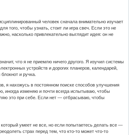
 дисциплинированный человек сначала внимательно изучает
я того, чтобы узнать, стоит ли игра свеч. Если это не
ажно, насколько привлекательно выглядит идея: он не
начит, что я не приемлю ничего другого. Я изучил системы
электронных устройств и дорогих планеров, календарей,
 блокнот и ручка.
ов, я нахожусь в постоянном поиске способов улучшения
ую, иногда изменяю и почти всегда испытываю, чтобы
вляю это при себе. Если нет — отбрасываю, чтобы
 который умеет не все, но если попытаетесь делать все —
реодолеть страх перед тем, что кто-то может что-то