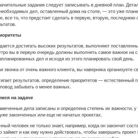
ачительные задания следует записывать в дневной план. Детал
еобходимых дел, оставленный дома на столе, — это уже плани
те, все то, что предстоит сделать в первую, вторую, последнюю
ьтатов.
иоритеты
дается достигать высоких результатов, выполняют поставленные
 утро вы в первую очередь должны выполнять самое важное на с
апланированных дел и исходя из этого планировать свой день.
 звонка от очень важного клиента, вы наверняка организуете с
стигает результатов, определение приоритетов — естественный п
 повод забывать о менее важных.
мся на задаче
амеченные дела записаны и определена степень их важности, у 
уже законченных или еще не начатых проектах.
ный человек не только знает, например, когда он закончит сост
о займет и как ему нужно действовать, чтобы завершить проект