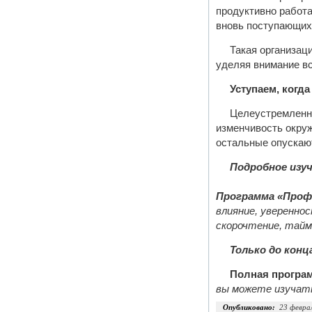
продуктивно работа
вновь поступающих 
Такая организац
уделяя внимание вс
Уступаем, когд
Целеустремленны
изменчивость окруж
остальные опускают
Подробное изу
Программа «Проф
влияние, уверенно
скорочтение, тайм
Только до конц
Полная програм
вы можете изучать
Опубликовано:
23 февра