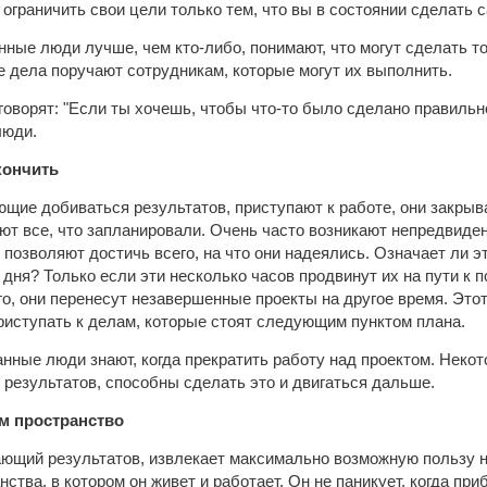
и ограничить свои цели только тем, что вы в состоянии сделать 
ные люди лучше, чем кто-либо, понимают, что могут сделать то
ие дела поручают сотрудникам, которые могут их выполнить.
говорят: "Если ты хочешь, чтобы что-то было сделано правильно
люди.
кончить
щие добиваться результатов, приступают к работе, они закрыва
ют все, что запланировали. Очень часто возникают непредвид
 позволяют достичь всего, на что они надеялись. Означает ли э
 дня? Только если эти несколько часов продвинут их на пути к
го, они перенесут незавершенные проекты на другое время. Это
иступать к делам, которые стоят следующим пунктом плана.
анные люди знают, когда прекратить работу над проектом. Неко
результатов, способны сделать это и двигаться дальше.
м пространство
ающий результатов, извлекает максимально возможную пользу н
нства, в котором он живет и работает. Он не паникует, когда п