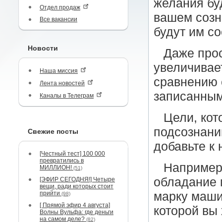
желания бу
Отдел продаж
вашем созн
Все вакансии
будут им со
Новости
Даже прос
увеличивае
Наша миссия
сравнению 
Лента новостей
записанным
Каналы в Телеграм
Цели, кот
подсознани
Свежие посты
добавьте к 
[Честный тест] 100 000
превратились в
Например,
МИЛЛИОН!
(51)
обладание 
[ЭФИР СЕГОДНЯ!] Четыре
вещи, ради которых стоит
прийти
марку машин
(98)
[ Прямой эфир 4 августа]
которой вы
Волны Вульфа: где деньги
на самом деле?
(82)