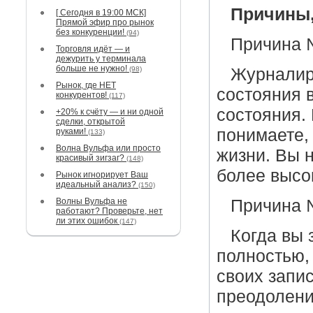
Причины,
[ Сегодня в 19:00 МСК]
Прямой эфир про рынок
без конкуренции!
(94)
Причина №
Торговля идёт — и
дежурить у терминала
больше не нужно!
(98)
Журналир
Рынок, где НЕТ
состояния 
конкурентов!
(117)
состояния. 
+20% к счёту — и ни одной
сделки, открытой
понимаете, 
руками!
(133)
Волна Вульфа или просто
жизни. Вы 
красивый зигзаг?
(148)
более высо
Рынок игнорирует Ваш
идеальный анализ?
(150)
Волны Вульфа не
Причина 
работают? Проверьте, нет
ли этих ошибок
(147)
Когда вы 
полностью,
своих запи
преодолени