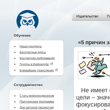
Обучение
«5 причин 
Наши продукты
Бесплатные курсы
Контактная информация
Группы в Инфоклубе
Ближайшие трансляции
Сотрудничество
Не имеет 
Стать инфопродюсером
цели – знач
Партнерская программа
фокусирова
Для авторов (экспертов)