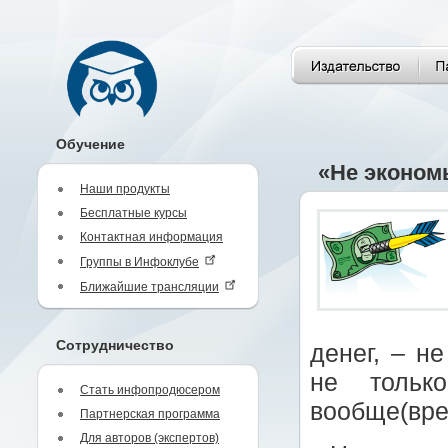
Обучение
«Не экономь
Наши продукты
Бесплатные курсы
Контактная информация
Группы в Инфоклубе
Ближайшие трансляции
Сотрудничество
денег, – н
не тольк
Стать инфопродюсером
вообще(вре
Партнерская программа
Для авторов (экспертов)