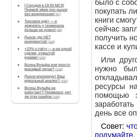
было с собо
[ Сегодня в 19:00 МСК]
покупать ли
Прямой эфир про рынок
без конкуренции!
(97)
книги смогу
Торговля идёт — и
дежурить у терминала
сейчас зап
больше не нужно!
(98)
получить н
Рынок, где НЕТ
конкурентов!
(118)
кассе и куп
+20% к счёту — и ни одной
сделки, открытой
руками!
Или друг
(133)
Волна Вульфа или просто
нужно был
красивый зигзаг?
(148)
откладывал
Рынок игнорирует Ваш
идеальный анализ?
(152)
ресурсы на
Волны Вульфа не
работают? Проверьте, нет
помощью э
ли этих ошибок
(149)
заработать
день все оп
Совет:
чт
подумайте,