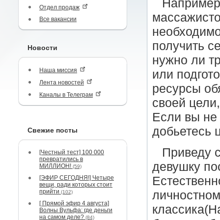
Например
Отдел продаж
массажисто
Все вакансии
необходимо
получить се
Новости
нужно ли т
Наша миссия
или подгот
Лента новостей
ресурсы об
Каналы в Телеграм
своей цели
Если вы не 
добьетесь 
Свежие посты
Приведу с
[Честный тест] 100 000
превратились в
девушку по
МИЛЛИОН!
(59)
[ЭФИР СЕГОДНЯ!] Четыре
Естественно
вещи, ради которых стоит
прийти
личностному
(102)
[ Прямой эфир 4 августа]
классика(На
Волны Вульфа: где деньги
на самом деле?
(84)