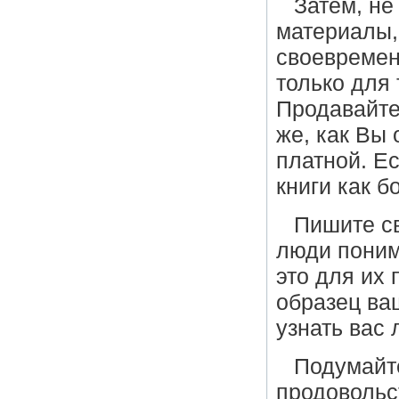
Затем, не
материалы,
своевремен
только для 
Продавайте
же, как Вы
платной. Е
книги как б
Пишите св
люди поним
это для их 
образец ва
узнать вас 
Подумайте
продовольс