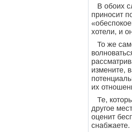
В обоих с
приносит п
«обеспокоен
хотели, и о
То же сам
волноваться
рассматрив
измените, 
потенциаль
их отношен
Те, котор
другое мест
оценит бес
снабжаете. 