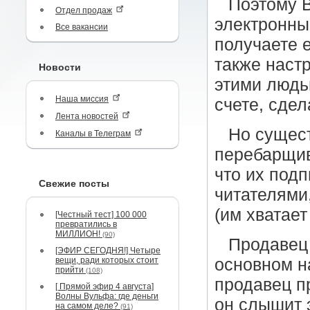
Поэтому 
Отдел продаж
электронные
Все вакансии
получаете e
также наст
Новости
этими людь
Наша миссия
счете, сдел
Лента новостей
Но сущес
Каналы в Телеграм
перебарщив
что их под
Свежие посты
читателями,
(им хватает
[Честный тест] 100 000
превратились в
МИЛЛИОН!
(90)
Продавец 
[ЭФИР СЕГОДНЯ!] Четыре
вещи, ради которых стоит
основном н
прийти
(108)
продавец п
[ Прямой эфир 4 августа]
Волны Вульфа: где деньги
он слышит 
на самом деле?
(91)