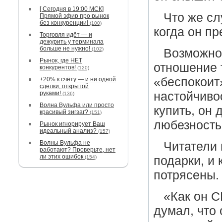
[ Сегодня в 19:00 МСК]
Что же сл
Прямой эфир про рынок
без конкуренции!
(100)
когда он п
Торговля идёт — и
дежурить у терминала
больше не нужно!
(102)
Возможно
Рынок, где НЕТ
отношение т
конкурентов!
(120)
«беспокоит
+20% к счёту — и ни одной
сделки, открытой
руками!
настойчивос
(136)
Волна Вульфа или просто
купить, он
красивый зигзаг?
(151)
любезность
Рынок игнорирует Ваш
идеальный анализ?
(157)
Волны Вульфа не
Читатели 
работают? Проверьте, нет
ли этих ошибок
(154)
подарки, и 
потрясены.
«Как он С
думал, что