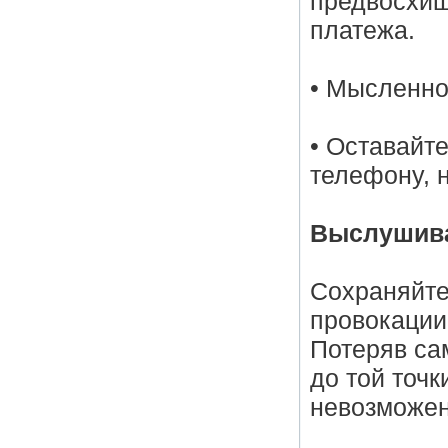
предвосхищ
платежа.
• Мысленно
• Оставайт
телефону, 
Выслушива
Сохраняйте
провокации
Потеряв са
до той точк
невозможен