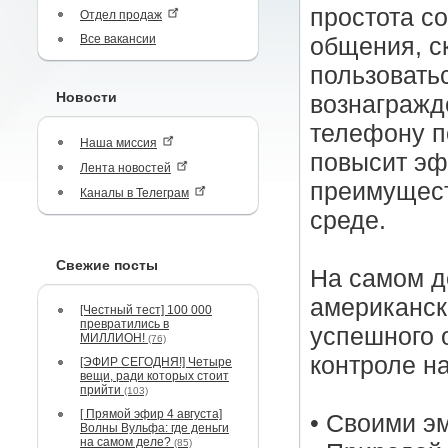
простота с
Отдел продаж
Все вакансии
общения, с
пользовать
Новости
вознагражд
телефону п
Наша миссия
повысит эф
Лента новостей
преимущест
Каналы в Телеграм
среде.
Свежие посты
На самом д
американск
[Честный тест] 100 000
превратились в
успешного 
МИЛЛИОН!
(76)
контроле на
[ЭФИР СЕГОДНЯ!] Четыре
вещи, ради которых стоит
прийти
(103)
[ Прямой эфир 4 августа]
• Своими э
Волны Вульфа: где деньги
на самом деле?
(85)