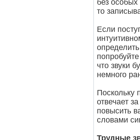
без особых
то записыва
Если посту
интуитивно
определить
попробуйте
что звуки б
немного ра
Поскольку 
отвечает з
повысить в
словами си
Трудные з