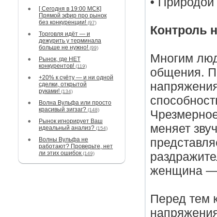
• Природой 
[ Сегодня в 19:00 МСК]
Прямой эфир про рынок
без конкуренции!
(97)
Контроль 
Торговля идёт — и
дежурить у терминала
больше не нужно!
(99)
Многим люд
Рынок, где НЕТ
конкурентов!
(119)
общения. П
+20% к счёту — и ни одной
напряжения
сделки, открытой
руками!
(134)
способност
Волна Вульфа или просто
красивый зигзаг?
(148)
Чрезмерное
Рынок игнорирует Ваш
меняет зву
идеальный анализ?
(154)
Волны Вульфа не
представля
работают? Проверьте, нет
ли этих ошибок
раздражите
(149)
женщина — 
Перед тем к
напряжения