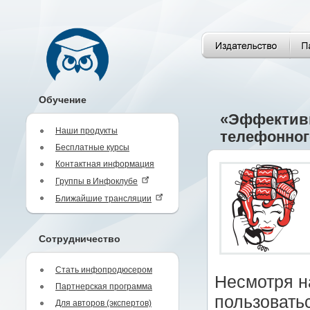
Обучение
«Эффективн
Наши продукты
телефонног
Бесплатные курсы
Контактная информация
Группы в Инфоклубе
Ближайшие трансляции
Сотрудничество
Стать инфопродюсером
Несмотря н
Партнерская программа
пользовать
Для авторов (экспертов)