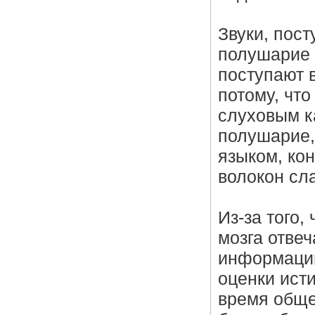
Звуки, пост
полушарие м
поступают 
потому, чт
слуховым к
полушарие,
языком, ко
волокон сл
Из-за того
мозга отвеч
информации
оценки ист
время обще