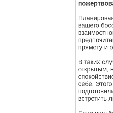
пожертвов
Планировани
вашего бос
взаимоотно
предпочита
прямоту и о
В таких сл
открытым, 
спокойстви
себе. Этог
подготовил
встретить 