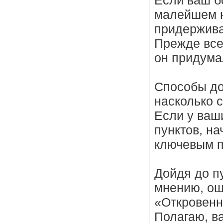
Если ваш бо
малейшем н
придержива
Прежде все
он придумал
Способы дос
насколько 
Если у ваш
пунктов, на
ключевым п
Дойдя до п
мнению, ош
«Откровенно
Полагаю, ва