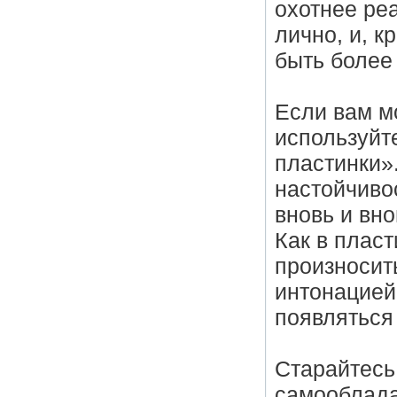
охотнее ре
лично, и, к
быть более
Если вам м
используйт
пластинки».
настойчиво
вновь и вно
Как в плас
произносит
интонацией
появляться
Старайтесь 
самооблада