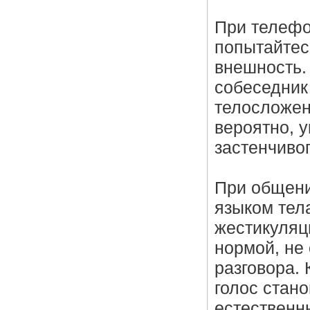
При телефо
попытайтесь
внешность. 
собеседник
телосложен
вероятно, у
застенчивог
При общени
языком тел
жестикуляц
нормой, не
разговора.
голос стан
естественн