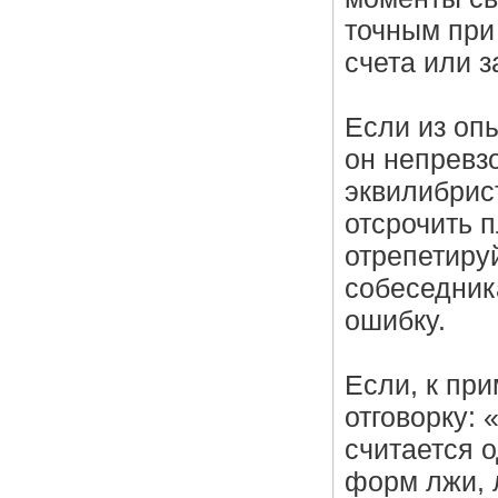
точным при
счета или за
Если из оп
он непревз
эквилибрис
отсрочить 
отрепетиру
собеседник
ошибку.
Если, к при
отговорку: 
считается 
форм лжи, 