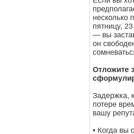
Если вы хот
предполага
несколько 
пятницу, 23
— вы заста
он свободен
сомневатьс
Отложите з
сформулир
Задержка, 
потере вре
вашу репут
• Когда вы