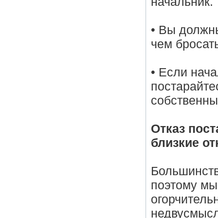
начальник.
• Вы должн
чем бросать
• Если нача
постарайтес
собственны
Отказ пост
близкие о
Большинств
поэтому мы
огорчитель
недвусмысл