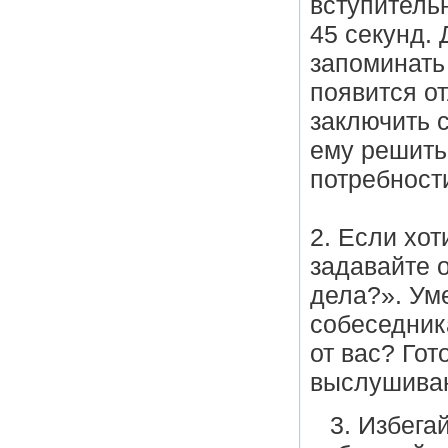
вступительн
45 секунд.
запоминать
появится о
заключить с
ему решить
потребност
2. Если хот
задавайте 
дела?». Ум
собеседник
от вас? Го
выслушиван
3. Избега