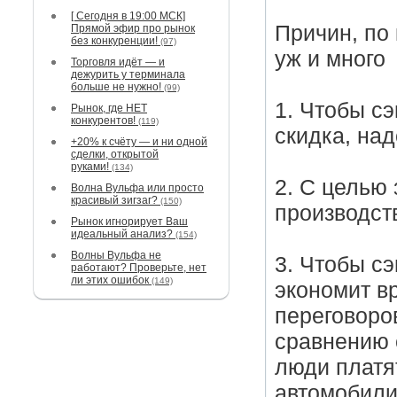
[ Сегодня в 19:00 МСК]
Причин, по
Прямой эфир про рынок
без конкуренции!
(97)
уж и много
Торговля идёт — и
дежурить у терминала
больше не нужно!
(99)
1. Чтобы с
Рынок, где НЕТ
конкурентов!
(119)
скидка, над
+20% к счёту — и ни одной
сделки, открытой
руками!
(134)
2. С целью 
Волна Вульфа или просто
красивый зигзаг?
(150)
производств
Рынок игнорирует Ваш
идеальный анализ?
(154)
Волны Вульфа не
3. Чтобы с
работают? Проверьте, нет
ли этих ошибок
(149)
экономит в
переговоро
сравнению 
люди платя
автомобили