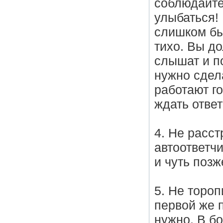
соблюдайте
улыбаться!
слишком бы
тихо. Вы д
слышат и п
нужно сдел
работают г
ждать ответ
4. Не расст
автоответчи
и чуть позж
5. Не торо
первой же п
нужно. В б