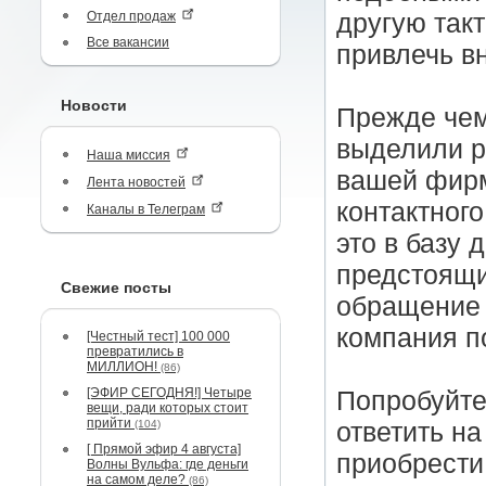
Отдел продаж
другую такт
Все вакансии
привлечь в
Новости
Прежде чем 
выделили р
Наша миссия
вашей фирм
Лента новостей
контактного
Каналы в Телеграм
это в базу
предстоящи
Свежие посты
обращение и
компания п
[Честный тест] 100 000
превратились в
МИЛЛИОН!
(86)
[ЭФИР СЕГОДНЯ!] Четыре
Попробуйте
вещи, ради которых стоит
прийти
(104)
ответить на
[ Прямой эфир 4 августа]
приобрести
Волны Вульфа: где деньги
на самом деле?
(86)