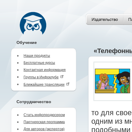
Обучение
«Телефонны
Наши продукты
Бесплатные курсы
Контактная информация
Группы в Инфоклубе
Ближайшие трансляции
Сотрудничество
то для сво
Стать инфопродюсером
одним из м
Партнерская программа
подобными 
Для авторов (экспертов)