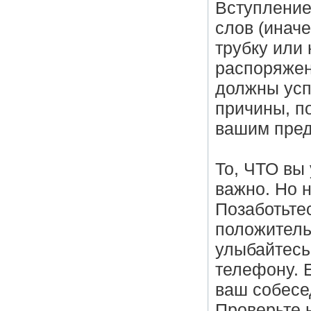
Вступление
слов (инач
трубку или 
распоряжен
должны усп
причины, п
вашим пре
То, ЧТО вы 
важно. Но н
Позаботьте
положитель
улыбайтесь
телефону. Е
ваш собесед
Проверьте 