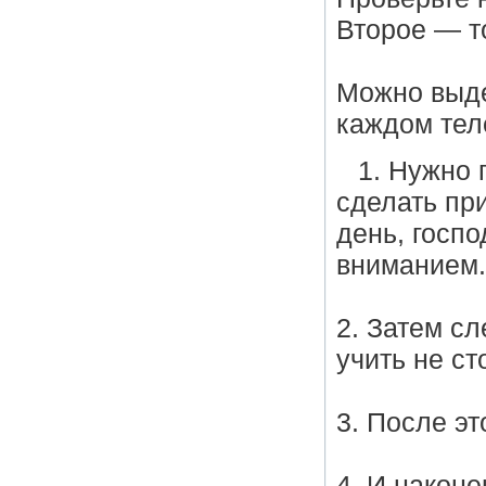
Второе — то
Можно выде
каждом тел
1. Нужно 
сделать пр
день, госпо
вниманием.
2. Затем сл
учить не ст
3. После эт
4. И наконе