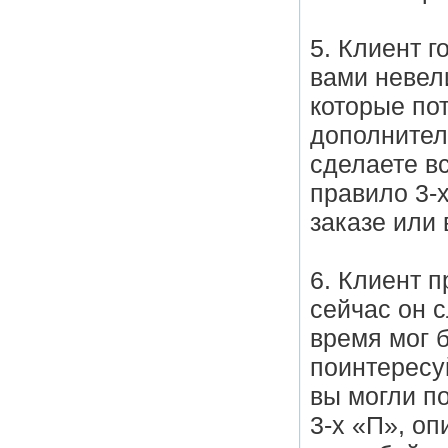
5. Клиент г
вами невел
которые пот
дополнитель
сделаете вс
правило 3-
заказе или 
6. Клиент п
сейчас он с
время мог б
поинтересуй
вы могли п
3-х «П», о