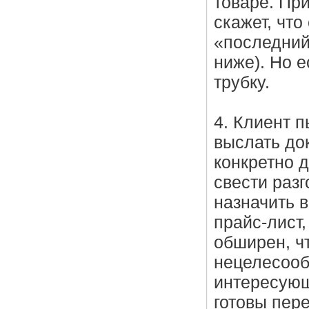
товаре. Пр
скажет, что
«последний
ниже). Но е
трубку.
4. Клиент п
выслать до
конкретно 
свести разг
назначить в
прайс-лист,
обширен, ч
нецелесооб
интересующ
готовы пер