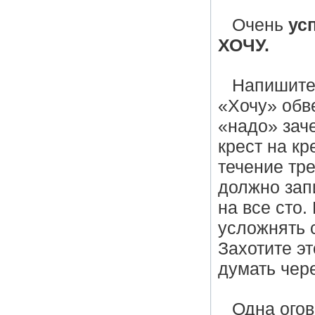
Очень
ус
ХОЧУ.
Напишите 
«Хочу» обв
«надо» зач
крест на кр
течение тре
должно зап
на все сто.
усложнять с
Захотите эт
думать чер
Одна огов