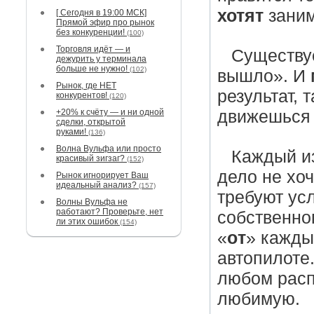
хотят
заним
[ Сегодня в 19:00 МСК]
Прямой эфир про рынок
без конкуренции!
(100)
Торговля идёт — и
Существу
дежурить у терминала
больше не нужно!
(102)
вышло». И
Рынок, где НЕТ
результат, 
конкурентов!
(120)
+20% к счёту — и ни одной
движешьс
сделки, открытой
руками!
(136)
Волна Вульфа или просто
Каждый из
красивый зигзаг?
(152)
дело не хоч
Рынок игнорирует Ваш
идеальный анализ?
(157)
требуют ус
Волны Вульфа не
работают? Проверьте, нет
собственног
ли этих ошибок
(154)
«
oт
» кажды
автопилоте.
любом расп
любимую.