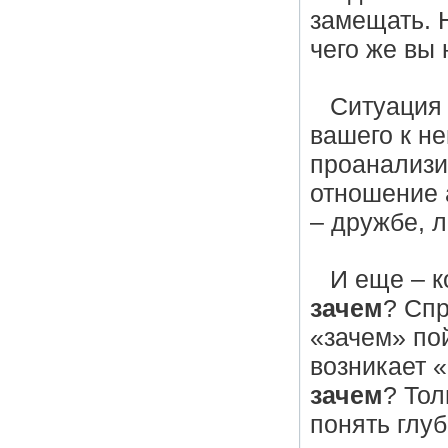
замещать. 
чего же вы 
Ситуация
вашего к н
проанализи
отношение 
– дружбе, л
И еще – к
зачем
? Спр
«зачем» пой
возникает «
зачем
? Тол
понять глу