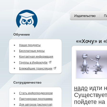
Обучение
««Хочу» и «
Наши продукты
Бесплатные курсы
Контактная информация
Группы в Инфоклубе
Ближайшие трансляции
Сотрудничество
надо
идти н
Стать инфопродюсером
Существует
Партнерская программа
пойдете на 
Для авторов (экспертов)