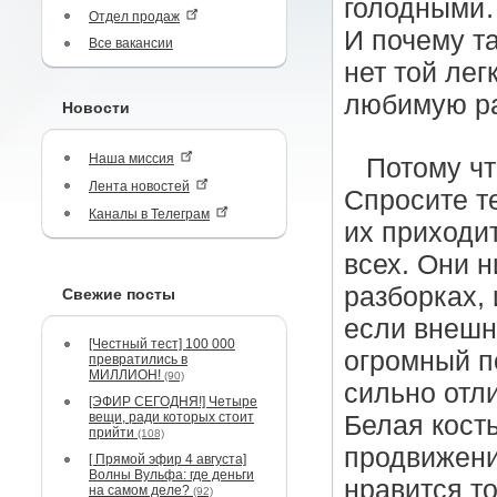
голодными…
Отдел продаж
И почему т
Все вакансии
нет той лег
любимую р
Новости
Наша миссия
Потому ч
Лента новостей
Спросите те
Каналы в Телеграм
их приходи
всех. Они н
разборках, 
Свежие посты
если внешн
[Честный тест] 100 000
огромный п
превратились в
МИЛЛИОН!
(90)
сильно отли
[ЭФИР СЕГОДНЯ!] Четыре
вещи, ради которых стоит
Белая кость
прийти
(108)
продвижени
[ Прямой эфир 4 августа]
Волны Вульфа: где деньги
нравится то
на самом деле?
(92)