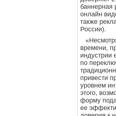
баннерная 
онлайн виде
также рекл
России).
«Несмотря
времени, п
индустрии 
по переклю
традиционн
привести п
уровнем инт
этого, возм
форму пода
ее эффекти
доверия к 