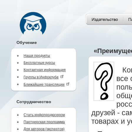
Обучение
«Преимущес
Наши продукты
Бесплатные курсы
Ко
Контактная информация
все 
Группы в Инфоклубе
Ближайшие трансляции
поль
общ
Сотрудничество
рос
друзей - с
Стать инфопродюсером
товарах и у
Партнерская программа
Для авторов (экспертов)