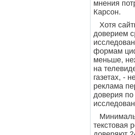
мнения пот
Карсон.
Хотя сай
доверием с
исследован
формам циф
меньше, не
на телевид
газетах, - 
реклама пе
доверия по
исследовани
Минималь
текстовая 
доверяют 2