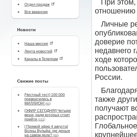
При этом,
Отдел продаж
отношению 
Все вакансии
Личные р
Новости
опубликова
доверие по
Наша миссия
недавнего г
Лента новостей
ходе котор
Каналы в Телеграм
пользовател
России.
Свежие посты
Благодаря
[Честный тест] 100 000
также друг
превратились в
МИЛЛИОН!
(60)
получают в
[ЭФИР СЕГОДНЯ!] Четыре
вещи, ради которых стоит
распростра
прийти
(102)
Глобальное
[ Прямой эфир 4 августа]
Волны Вульфа: где деньги
крупнейшее 
на самом деле?
(84)