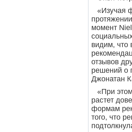
«Изучая 
протяжении
момент Nie
социальных
видим, что
рекомендац
отзывов дру
решений о 
Джонатан Ка
«При этом
растет дов
формам рек
того, что 
подтолкнул