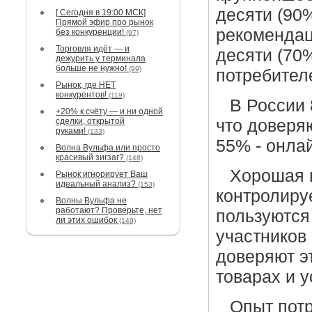
десяти (90
[ Сегодня в 19:00 МСК]
Прямой эфир про рынок
рекомендац
без конкуренции!
(97)
Торговля идёт — и
десяти (70
дежурить у терминала
больше не нужно!
(99)
потребител
Рынок, где НЕТ
конкурентов!
(119)
В России
+20% к счёту — и ни одной
сделки, открытой
что доверя
руками!
(133)
55% - онла
Волна Вульфа или просто
красивый зигзаг?
(148)
Хорошая н
Рынок игнорирует Ваш
идеальный анализ?
(153)
контролиру
Волны Вульфа не
работают? Проверьте, нет
пользуются
ли этих ошибок
(149)
участников 
доверяют э
товарах и у
Опыт пот