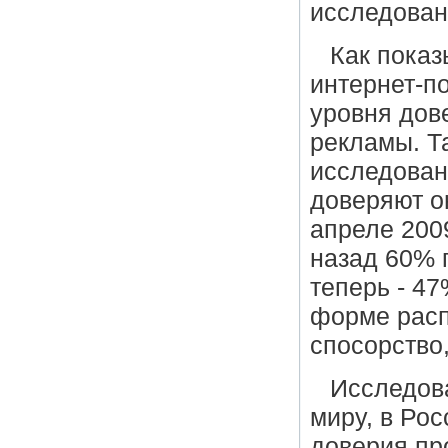
исследован
Как показ
интернет-п
уровня дов
рекламы. Та
исследован
доверяют о
апреле 200
назад 60% 
теперь - 4
форме расп
спосорство,
Исследова
миру, в Ро
доверия пр