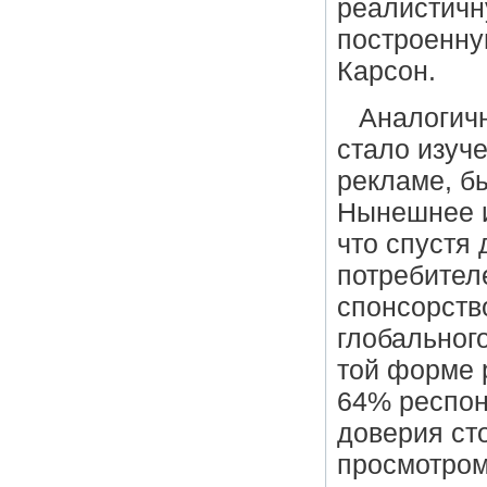
реалистичн
построенну
Карсон.
Аналогичн
стало изуч
рекламе, б
Нынешнее и
что спустя
потребител
спонсорств
глобальног
той форме р
64% респон
доверия ст
просмотром