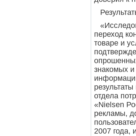
Результа
«Исследов
переход ко
товаре и ус
подтвержде
опрошенных
знакомых и
информации
результаты
отдела пот
«Nielsen Р
рекламы, д
пользовате
2007 года, 