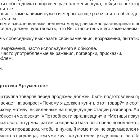
ти собеседника в хорошее расположение духа, пойдя на некотор
шиться.
асие с замечаниями нужно исчерпывающе разъяснить собеседни
а успех.
ым и взволнованным человеком вряд ли можно разговаривать по
егда должен чувствовать, что Вы относитесь к его замечаниям
чь собеседнику высказать свои замечания, возражения, пытать
 выражения, часто используемого в обиходе.
 часто употребляемые выражения, поговорки, присказки.
облем.
и.
ртотека Аргументов»
и группа товаров перед продажей должны быть подготовлены пут
вечает на вопрос: «Почему я должен купить этот товар?» и соо
скому мотиву, выявленным на предыдущей стадии разговора. А
ебности человека», «Потребности организации» и «Мотивы поку
озгового штурма», затем созданная база постоянно пополняетс
аются продавцом, чтобы в нужный момент он не задумывался ил
ментов продавца, тем уже круг покупателей, уходящих от него б