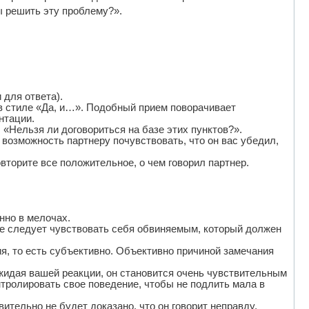
ы решить эту проблему?».
для ответа).
в стиле «Да, и…». Подобный прием поворачивает
нтации.
: «Нельзя ли договориться на базе этих пунктов?».
 возможность партнеру почувствовать, что он вас убедил,
торите все положительное, о чем говорил партнер.
енно в мелочах.
не следует чувствовать себя обвиняемым, который должен
ия, то есть субъективно. Объективно причиной замечания
жидая вашей реакции, он становится очень чувствительным
тролировать свое поведение, чтобы не подлить мала в
ительно не будет доказано, что он говорит неправду.