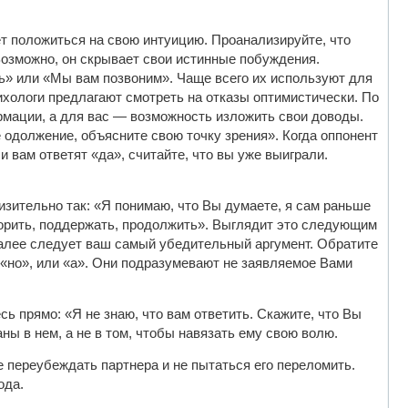
ет положиться на свою интуицию. Проанализируйте, что
Возможно, он скрывает свои истинные побуждения.
ь» или «Мы вам позвоним». Чаще всего их используют для
ихологи предлагают смотреть на отказы оптимистически. По
рмации, а для вас — возможность изложить свои доводы.
е одолжение, объясните свою точку зрения». Когда оппонент
 вам ответят «да», считайте, что вы уже выиграли.
зительно так: «Я понимаю, что Вы думаете, я сам раньше
торить, поддержать, продолжить». Выглядит это следующим
Далее следует ваш самый убедительный аргумент. Обратите
и «но», или «а». Они подразумевают не заявляемое Вами
ь прямо: «Я не знаю, что вам ответить. Скажите, что Вы
ны в нем, а не в том, чтобы навязать ему свою волю.
не переубеждать партнера и не пытаться его переломить.
ода.