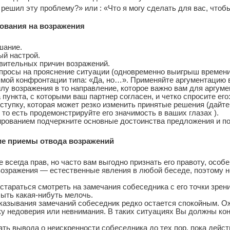
 решил эту проблему?» или : «Что я могу сделать для вас, чтоб
ования на возражения
шание.
й настрой.
вительных причин возражений.
просы на прояснение ситуации (одновременно выигрыш времени 
ямой конфронтации типа: «Да, но…». Применяйте аргументацию 
лу возражения в то направление, которое важно вам для аргуме
пункта, с которыми ваш партнер согласен, и четко спросите его
тупку, которая может резко изменить принятые решения (дайте
 то есть продемонстрируйте его значимость в ваших глазах ).
рованием подчеркните основные достоинства предложения и пов
ие приемы отвода возражений
 всегда прав, но часто вам выгодно признать его правоту, особ
возражения — естественные явления в любой беседе, поэтому 
стараться смотреть на замечания собеседника с его точки зрен
быть какая-нибуть мелочь.
казывания замечаний собеседник редко остается спокойным. О
ку недоверия или невнимания. В таких ситуациях Вы должны кон
ть вывода о неискренности собеседника до тех пор, пока действ