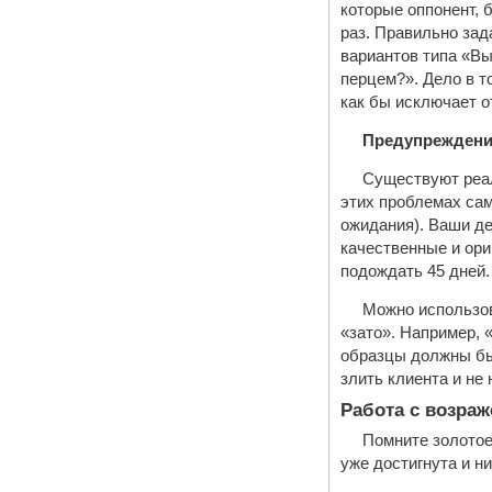
которые оппонент, 
раз. Правильно зад
вариантов типа «Вы
перцем?». Дело в т
как бы исключает о
Предупреждени
Существуют реал
этих проблемах сам
ожидания). Ваши де
качественные и ори
подождать 45 дней.
Можно использов
«зато». Например, 
образцы должны быт
злить клиента и не
Работа с возра
Помните золотое
уже достигнута и н