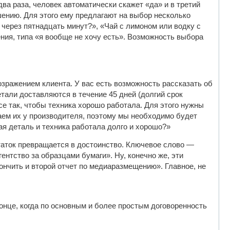
два раза, человек автоматически скажет «да» и в третий
ению. Для этого ему предлагают на выбор несколько
 через пятнадцать минут?», «Чай с лимоном или водку с
ения, типа «я вообще не хочу есть». Возможность выбора
зражением клиента. У вас есть возможность рассказать об
тали доставляются в течение 45 дней (долгий срок
се так, чтобы техника хорошо работала. Для этого нужны
ваем их у производителя, поэтому мы необходимо будет
ая деталь и техника работала долго и хорошо?»
таток превращается в достоинство. Ключевое слово —
ентство за образцами бумаги». Ну, конечно же, эти
кончить и второй отчет по медиаразмещению». Главное, не
онце, когда по основным и более простым договоренность