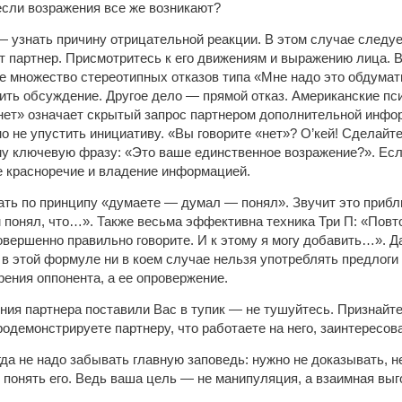
 если возражения все же возникают?
— узнать причину отрицательной реакции. В этом случае следу
ит партнер. Присмотритесь к его движениям и выражению лица. 
 множество стереотипных отказов типа «Мне надо это обдумат
тить обсуждение. Другое дело — прямой отказ. Американские пс
нет» означает скрытый запрос партнером дополнительной инфо
но не упустить инициативу. «Вы говорите «нет»? О’кей! Сделайт
му ключевую фразу: «Это ваше единственное возражение?». Если
е красноречие и владение информацией.
ть по принципу «думаете — думал — понял». Звучит это прибли
м понял, что…». Также весьма эффективна техника Три П: «Пов
овершенно правильно говорите. И к этому я могу добавить…». 
о в этой формуле ни в коем случае нельзя употреблять предлог
рения оппонента, а ее опровержение.
ния партнера поставили Вас в тупик — не тушуйтесь. Признайтес
родемонстрируете партнеру, что работаете на него, заинтересова
гда не надо забывать главную заповедь: нужно не доказывать, 
понять его. Ведь ваша цель — не манипуляция, а взаимная выг