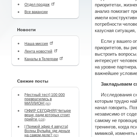
Отдел продаж
приоритетах, жизн
анализ помогает пр
Все вакансии
имели конструктивн
потребности челове
Новости
казусная ситуация,
Если у вашего о
Наша миссия
приоритетов, вы ри
Лента новостей
выстроить вопросы,
Каналы в Телеграм
интересует человек
на уровне партнера
важнейшее условие
Свежие посты
Закладываем с
Исследования сн
[Честный тест] 100 000
превратились в
которым трудно най
МИЛЛИОН!
(90)
начал говорить. По
[ЭФИР СЕГОДНЯ!] Четыре
независимо от соде
вещи, ради которых стоит
прийти
(108)
самому не провоци
[ Прямой эфир 4 августа]
тренингов, когда п
Волны Вульфа: где деньги
мимикой, изменять 
на самом деле?
(90)