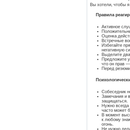
Вы хотели, чтобы я
Правила реагир
Активное слу
Положительны
Оценка дейст
Встречные во
Избегайте пр
негативную си
Выделите два 
Предложите ус
что он прав —
Перед резюми
Психологическ
Собеседник не
Замечания и 
защищаться.
Нужно всегда 
часто может 
В момент выс
к любому зна
огонь.
Не нужно дела