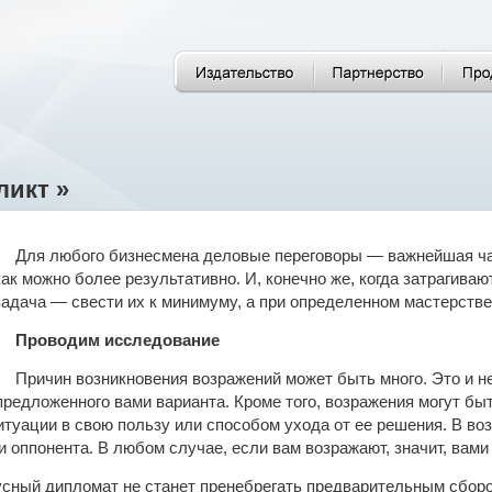
икт »
Для любого бизнесмена деловые переговоры — важнейшая час
как можно более результативно. И, конечно же, когда затрагива
задача — свести их к минимуму, а при определенном мастерстве
Проводим исследование
Причин возникновения возражений может быть много. Это и н
редложенного вами варианта. Кроме того, возражения могут бы
туации в свою пользу или способом ухода от ее решения. В воз
и оппонента. В любом случае, если вам возражают, значит, вами
сный дипломат не станет пренебрегать предварительным сборо