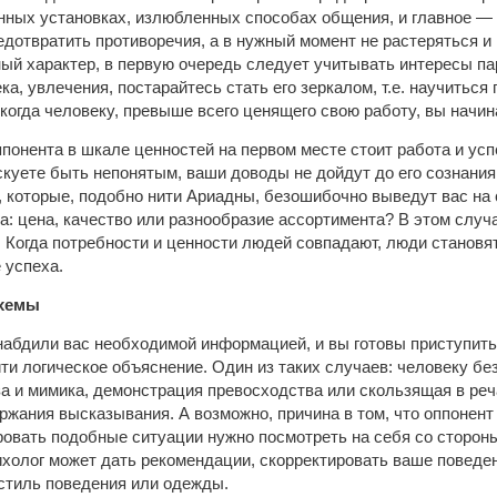
енных установках, излюбленных способах общения, и главное —
едотвратить противоречия, а в нужный момент не растеряться и
ый характер, в первую очередь следует учитывать интересы пар
ка, увлечения, постарайтесь стать его зеркалом, т.е. научиться
 когда человеку, превыше всего ценящего свою работу, вы начин
ппонента в шкале ценностей на первом месте стоит работа и усп
скуете быть непонятым, ваши доводы не дойдут до его сознани
 которые, подобно нити Ариадны, безошибочно выведут вас на 
а: цена, качество или разнообразие ассортимента? В этом случа
. Когда потребности и ценности людей совпадают, люди станов
 успеха.
хемы
абдили вас необходимой информацией, и вы готовы приступить 
ти логическое объяснение. Один из таких случаев: человеку без
за и мимика, демонстрация превосходства или скользящая в р
ржания высказывания. А возможно, причина в том, что оппоне
ровать подобные ситуации нужно посмотреть на себя со сторон
сихолог может дать рекомендации, скорректировать ваше поведен
стиль поведения или одежды.