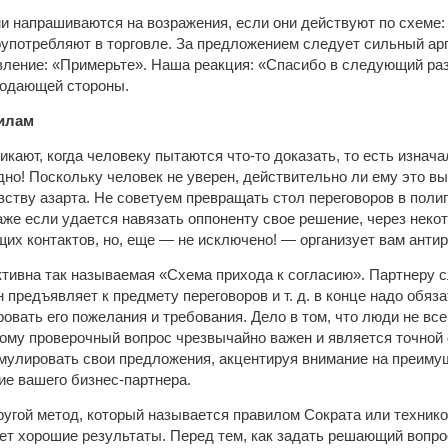
и напрашиваются на возражения, если они действуют по схеме
оупотребляют в торговле. За предложением следует сильный арг
ление: «Примерьте». Наша реакция: «Спасибо в следующий раз
родающей стороны.
вилам
кают, когда человеку пытаются что-то доказать, то есть изнача
дно! Поскольку человек не уверен, действительно ли ему это вы
вству азарта. Не советуем превращать стол переговоров в поли
аже если удается навязать оппоненту свое решение, через неко
их контактов, но, еще — не исключено! — организует вам анти
ивна так называемая «Схема прихода к согласию». Партнеру сл
н предъявляет к предмету переговоров и т. д. в конце надо обяз
вать его пожелания и требования. Дело в том, что люди не всег
ому проверочный вопрос чрезвычайно важен и является точной 
улировать свои предложения, акцентируя внимание на преимуще
е вашего бизнес-партнера.
угой метод, который называется правилом Сократа или техникой
ет хорошие результаты. Перед тем, как задать решающий вопрос