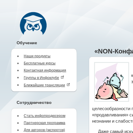
Обучение
«NON-Конфл
Наши продукты
Бесплатные курсы
Контактная информация
Группы в Инфоклубе
Ближайшие трансляции
Сотрудничество
целесообразности п
«продавливания» си
Стать инфопродюсером
незнании и слабост
Партнерская программа
Для авторов (экспертов)
Даже самый иску