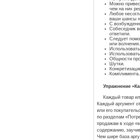
Можно привес
чем на них ре
Любое несогл
ваши шансы н
С возбужденн
Собеседник вс
ответили.
Следует помо
или волнения.
Использовать
Использовать
Общности пр
Шутки.
Конкретизаци
Комплимента.
Упражнение «Ка
Каждый товар ил
Каждый аргумент от
или его покупатель
по разделам «Потр
продажам в ходе «м
содержанию, заучив
Чем шире база аргу