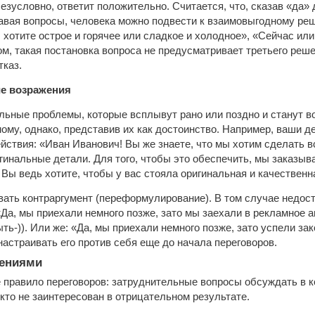
безусловно, ответит положительно. Считается, что, сказав «да» 
авая вопросы, человека можно подвести к взаимовыгодному реш
 хотите острое и горячее или сладкое и холодное», «Сейчас или
ом, такая постановка вопроса не предусматривает третьего реш
тказ.
е возражения
ьные проблемы, которые всплывут рано или поздно и станут во
ому, однако, представив их как достоинство. Например, ваши де
йствия: «Иван Иванович! Вы же знаете, что мы хотим сделать в
гинальные детали. Для того, чтобы это обеспечить, мы заказы
 Вы ведь хотите, чтобы у вас стояла оригинальная и качественн
ать контраргумент (переформулирование). В том случае недос
«Да, мы приехали немного позже, зато мы заехали в рекламное аг
ь-)). Или же: «Да, мы приехали немного позже, зато успели за
 настраивать его против себя еще до начала переговоров.
жениями
 правило переговоров: затруднительные вопросы обсуждать в к
икто не заинтересован в отрицательном результате.