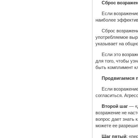
Сброс возраже
Если возражение
наиболее эффектив
Сброс возражени
употребляемое выра
указывает на общно
Если это возраж
для того, чтобы уз
быть комплимент кл
Продвигаемся 
Если возражение
согласиться. Агрес
Второй шаг
— «
возражение не наст
вопрос дает знать 
можете ее разреши
Шаг пятый
: «пе