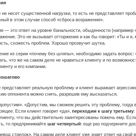
ния
 не несет существенной нагрузки, то есть не представляет про
ный в этом случае способ «сброса возражения».
я — это ответ на уровне банальности, обыденности (например «а
жение. Это не вызывает отторжения и как бы говорит: «Ты и я, м
сть, схожесть проблем. Хорошо прозвучит шутка.
ение из серии «почему без шляпы», необходимо задать вопрос: 
нать, что же на самом деле не нравиться клиенту и по возможно
иенту и его компании.
пошагово
 представляет реальную проблему и клиент выражает агресси
сию оппонента можно снять, разрешив ему высказаться.
допустим». «Допустим, мы сможем решить эту проблему, тогда в
оящее. Если клиент говорит «да»,
переходим к шагу третьему
:
клиенту, что вы действительно заинтересованы помочь ему. Ес
ть, то предпринимайте
шаг четвертый
: еще раз подчеркните до
ревод стрелок». На самом деле клиент уже знает ответ на свой в