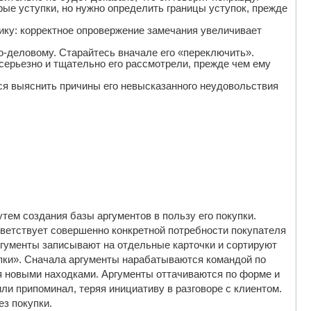
ые уступки, но нужно определить границы уступок, прежде
ку: корректное опровержение замечания увеличивает
-деловому. Старайтесь вначале его «переключить».
 серьезно и тщательно его рассмотрели, прежде чем ему
ся выяснить причины его невысказанного неудовольствия
ем создания базы аргументов в пользу его покупки.
тветствует совершенно конкретной потребности покупателя
ргументы записывают на отдельные карточки и сортируют
пки». Сначала аргументы нарабатываются командой по
я новыми находками. Аргументы оттачиваются по форме и
и припоминал, теряя инициативу в разговоре с клиентом.
ез покупки.