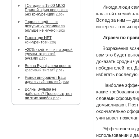
[ Сегодня в 19:00 МСК]
Иногда люди сам
Прямой эфир про рынок
как этой схемой зл
без конкуренции!
(100)
Вслед за ним — дав
Торговля идёт — и
дежурить у терминала
интересы только п
больше не нужно!
(102)
Играем по пра
Рынок, где НЕТ
конкурентов!
(120)
Возражения возни
+20% к счёту — и ни одной
сделки, открытой
вам это будет выго
руками!
(136)
доказать сродни чу
Волна Вульфа или просто
победителей нет. Д
красивый зигзаг?
(151)
избегать последующ
Рынок игнорирует Ваш
идеальный анализ?
(156)
Наиболее эффект
Волны Вульфа не
какие требования о
работают? Проверьте, нет
ли этих ошибок
словами сформулиро
(154)
домысливают. Поэт
окончательно сформ
учитывает пожелани
Эффективен и др
использовании и да