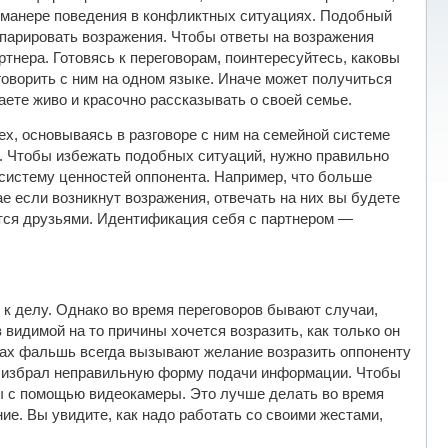
 манере поведения в конфликтных ситуациях. Подобный
 парировать возражения. Чтобы ответы на возражения
тнера. Готовясь к переговорам, поинтересуйтесь, каковы
 говорить с ним на одном языке. Иначе может получиться
аете живо и красочно рассказывать о своей семье.
ех, основываясь в разговоре с ним на семейной системе
я. Чтобы избежать подобных ситуаций, нужно правильно
систему ценностей оппонента. Например, что больше
е если возникнут возражения, отвечать на них вы будете
ятся друзьями. Идентификация себя с партнером —
к делу. Однако во время переговоров бывают случаи,
 видимой на то причины хочется возразить, как только он
ечах фальшь всегда вызывают желание возразить оппоненту
нт избрал неправильную форму подачи информации. Чтобы
ы с помощью видеокамеры. Это лучше делать во время
ие. Вы увидите, как надо работать со своими жестами,