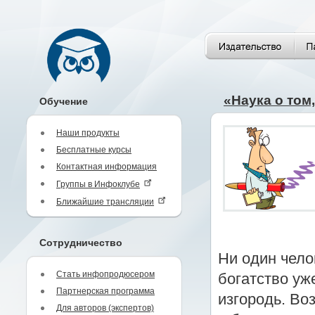
«Наука о том,
Обучение
Наши продукты
Бесплатные курсы
Контактная информация
Группы в Инфоклубе
Ближайшие трансляции
Сотрудничество
Ни один чело
Стать инфопродюсером
богатство уж
Партнерская программа
изгородь. Во
Для авторов (экспертов)