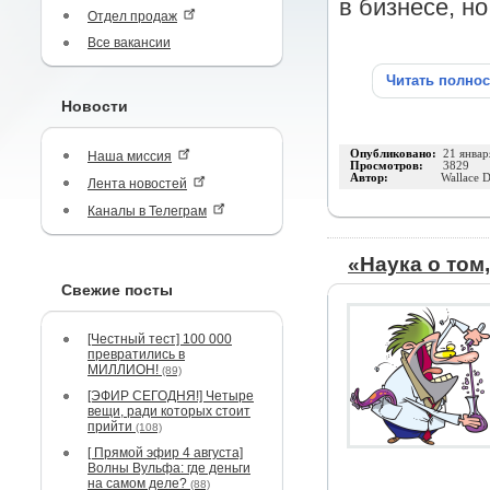
в бизнесе, н
Отдел продаж
Все вакансии
Читать полно
Новости
Опубликовано:
21 январ
Наша миссия
Просмотров:
3829
Автор:
Wallace D
Лента новостей
Каналы в Телеграм
«Наука о том,
Свежие посты
[Честный тест] 100 000
превратились в
МИЛЛИОН!
(89)
[ЭФИР СЕГОДНЯ!] Четыре
вещи, ради которых стоит
прийти
(108)
[ Прямой эфир 4 августа]
Волны Вульфа: где деньги
на самом деле?
(88)