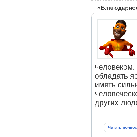
«Благодарнос
человеком.
обладать я
иметь силь
человеческ
других люд
Читать полно