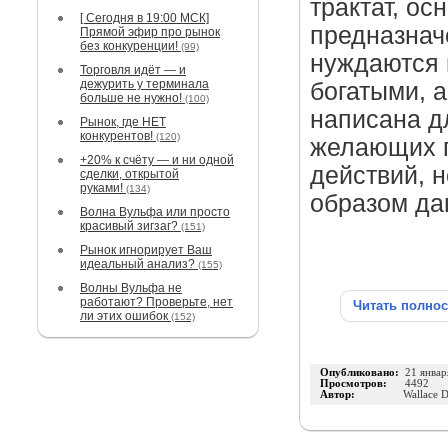
трактат, ос
[ Сегодня в 19:00 МСК]
предназнач
Прямой эфир про рынок
без конкуренции!
(99)
нуждаются в
Торговля идёт — и
дежурить у терминала
богатыми, 
больше не нужно!
(100)
написана д
Рынок, где НЕТ
конкурентов!
(120)
желающих п
+20% к счёту — и ни одной
действий, н
сделки, открытой
руками!
(134)
образом да
Волна Вульфа или просто
красивый зигзаг?
(151)
Рынок игнорирует Ваш
идеальный анализ?
(155)
Волны Вульфа не
работают? Проверьте, нет
Читать полно
ли этих ошибок
(152)
Опубликовано:
21 январ
Просмотров:
4492
Автор:
Wallace D