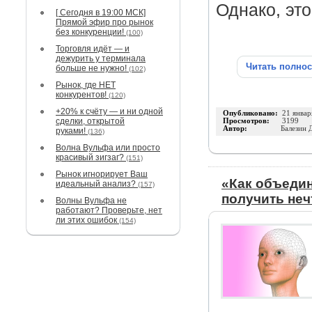
Однако, эт
[ Сегодня в 19:00 МСК]
Прямой эфир про рынок
без конкуренции!
(100)
Торговля идёт — и
дежурить у терминала
Читать полно
больше не нужно!
(102)
Рынок, где НЕТ
конкурентов!
(120)
+20% к счёту — и ни одной
Опубликовано:
21 январ
сделки, открытой
Просмотров:
3199
Автор:
Балезин 
руками!
(136)
Волна Вульфа или просто
красивый зигзаг?
(151)
Рынок игнорирует Ваш
«Как объедин
идеальный анализ?
(157)
получить неч
Волны Вульфа не
работают? Проверьте, нет
ли этих ошибок
(154)