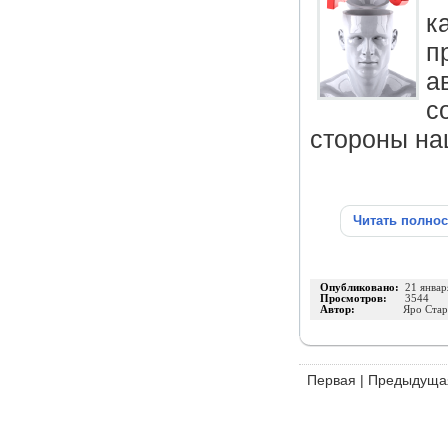
к
п
а
с
стороны на
Читать полно
Опубликовано:
21 январ
Просмотров:
3544
Автор:
Яро Стар
Первая
|
Предыдуща