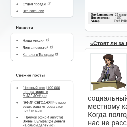
Отдел продаж
Все вакансии
Опубликовано:
23 январ
Просмотров:
4157
Автор:
Глеб Рей
Новости
Наша миссия
«Стоят ли з
Лента новостей
Каналы в Телеграм
Свежие посты
[Честный тест] 100 000
превратились в
МИЛЛИОН!
(90)
социальный
[ЭФИР СЕГОДНЯ!] Четыре
местному к
вещи, ради которых стоит
прийти
(108)
Когда полго
[ Прямой эфир 4 августа]
нас не рас
Волны Вульфа: где деньги
на самом деле?
(92)